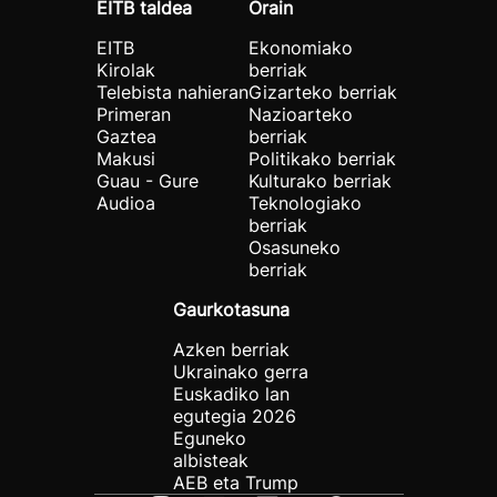
EITB taldea
Orain
EITB
Ekonomiako
Kirolak
berriak
Telebista nahieran
Gizarteko berriak
Primeran
Nazioarteko
Gaztea
berriak
Makusi
Politikako berriak
Guau - Gure
Kulturako berriak
Audioa
Teknologiako
berriak
Osasuneko
berriak
Gaurkotasuna
Azken berriak
Ukrainako gerra
Euskadiko lan
egutegia 2026
Eguneko
albisteak
AEB eta Trump