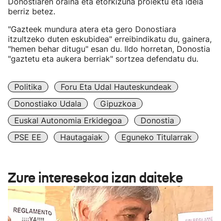
Donostiaren oraina eta etorkizuna proiektu eta ideia
berriz betez.
"Gazteek mundura atera eta gero Donostiara
itzultzeko duten eskubidea" erreibindikatu du, gainera,
"hemen behar ditugu" esan du. Ildo horretan, Donostia
"gaztetu eta aukera berriak" sortzea defendatu du.
Politika
Foru Eta Udal Hauteskundeak
Donostiako Udala
Gipuzkoa
Euskal Autonomia Erkidegoa
Donostia
PSE EE
Hautagaiak
Eguneko Titularrak
Zure interesekoa izan daiteke