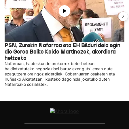
PSN, Zurekin Nafarroa eta EH Bilduri deia egin
die Geroa Baiko Koldo Martinezek, akordiora
heltzeko
Nafarroan, hauteskunde orokorrek bete-betean
baldintzatutako negoziazioei buruz ezer gutxi eman dute
ezagutzera oraingoz alderdiek. Gobernuaren osaketan eta
Iruñeako Alkatetzan, ikusteko dago nola jokatuko duten
Nafarroako sozialistek.