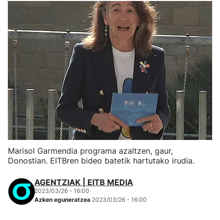
Marisol Garmendia programa azaltzen, gaur,
Donostian. EITBren bideo batetik hartutako irudia.
AGENTZIAK | EITB MEDIA
2023/03/26 - 16:00
Azken eguneratzea
2023/03/26 - 16:00