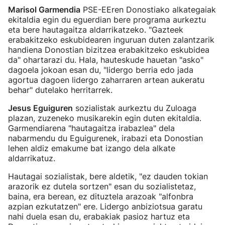
Marisol Garmendia
PSE-EEren Donostiako alkategaiak
ekitaldia egin du eguerdian bere programa aurkeztu
eta bere hautagaitza aldarrikatzeko. "Gazteek
erabakitzeko eskubidearen inguruan duten zalantzarik
handiena Donostian bizitzea erabakitzeko eskubidea
da" ohartarazi du. Hala, hauteskude hauetan "asko"
dagoela jokoan esan du, "lidergo berria edo jada
agortua dagoen lidergo zaharraren artean aukeratu
behar" dutelako herritarrek.
Jesus Eguiguren
sozialistak aurkeztu du Zuloaga
plazan, zuzeneko musikarekin egin duten ekitaldia.
Garmendiarena "hautagaitza irabazlea" dela
nabarmendu du Eguigurenek, irabazi eta Donostian
lehen aldiz emakume bat izango dela alkate
aldarrikatuz.
Hautagai sozialistak, bere aldetik, "ez dauden tokian
arazorik ez dutela sortzen" esan du sozialistetaz,
baina, era berean, ez dituztela arazoak "alfonbra
azpian ezkutatzen" ere. Lidergo anbiziotsua garatu
nahi duela esan du, erabakiak pasioz hartuz eta