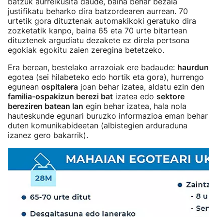
batzuk aurreikusita daude, baina behar bezala
justifikatu beharko dira batzordearen aurrean. 70
urtetik gora dituztenak automakikoki geratuko dira
zozketatik kanpo, baina 65 eta 70 urte bitartean
dituztenek argudiatu dezakete ez direla pertsona
egokiak egokitu zaien zeregina betetzeko.
Era berean, bestelako arrazoiak ere badaude:
haurdun
egotea (sei hilabeteko edo hortik eta gora), hurrengo
egunean
ospitalera
joan behar izatea, aldatu ezin den
familia-ospakizun berezi bat
izatea edo
sektore
bereziren batean lan
egin behar izatea, hala nola
hauteskunde egunari buruzko informazioa eman behar
duten komunikabideetan (albistegien arduraduna
izanez gero bakarrik).