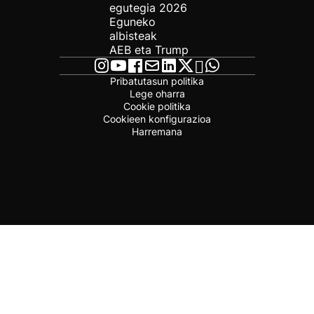
egutegia 2026
Eguneko
albisteak
AEB eta Trump
Pribatutasun politika
Lege oharra
Cookie politika
Cookieen konfigurazioa
Harremana