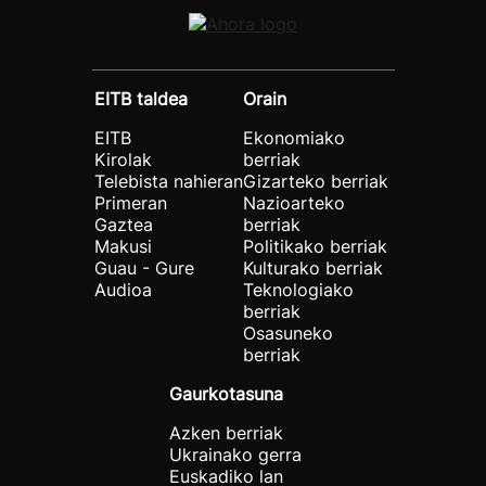
EITB taldea
Orain
EITB
Ekonomiako
Kirolak
berriak
Telebista nahieran
Gizarteko berriak
Primeran
Nazioarteko
Gaztea
berriak
Makusi
Politikako berriak
Guau - Gure
Kulturako berriak
Audioa
Teknologiako
berriak
Osasuneko
berriak
Gaurkotasuna
Azken berriak
Ukrainako gerra
Euskadiko lan