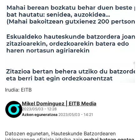
Irudia: EITB
Mikel Dominguez | EITB Media
2023/05/03 - 12:28
Azken eguneratzea
2023/05/03 - 14:21
Datozen egunetan, Hauteskunde Batzordearen
jakinarazpen ofiziala iritsiko zaie
mahai batean egotea