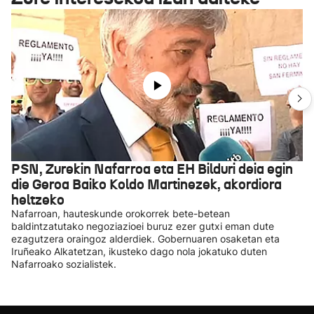
PSN, Zurekin Nafarroa eta EH Bilduri deia egin
die Geroa Baiko Koldo Martinezek, akordiora
heltzeko
Nafarroan, hauteskunde orokorrek bete-betean
baldintzatutako negoziazioei buruz ezer gutxi eman dute
ezagutzera oraingoz alderdiek. Gobernuaren osaketan eta
Iruñeako Alkatetzan, ikusteko dago nola jokatuko duten
Nafarroako sozialistek.