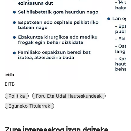
EITB
Politika
Foru Eta Udal Hauteskundeak
Eguneko Titularrak
Zure interesekoa izan daiteke