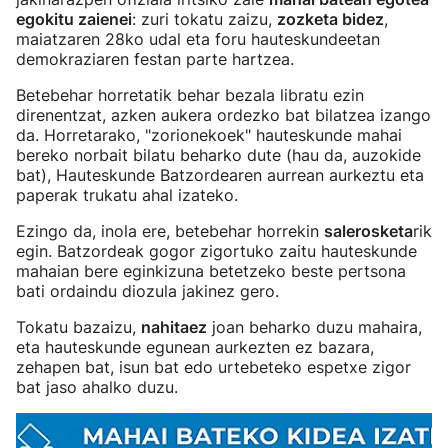
egokitu zaienei
: zuri tokatu zaizu,
zozketa bidez
,
maiatzaren 28ko udal eta foru hauteskundeetan
demokraziaren festan parte hartzea.
Betebehar horretatik behar bezala libratu ezin
direnentzat, azken aukera ordezko bat bilatzea izango
da. Horretarako, "zorionekoek" hauteskunde mahai
bereko norbait bilatu beharko dute (hau da, auzokide
bat), Hauteskunde Batzordearen aurrean aurkeztu eta
paperak trukatu ahal izateko.
Ezingo da, inola ere, betebehar horrekin
salerosketa
rik
egin. Batzordeak gogor zigortuko zaitu hauteskunde
mahaian bere eginkizuna betetzeko beste pertsona
bati ordaindu diozula jakinez gero.
Tokatu bazaizu,
nahitaez
joan beharko duzu mahaira,
eta hauteskunde egunean aurkezten ez bazara,
zehapen bat, isun bat edo urtebeteko espetxe zigor
bat jaso ahalko duzu.