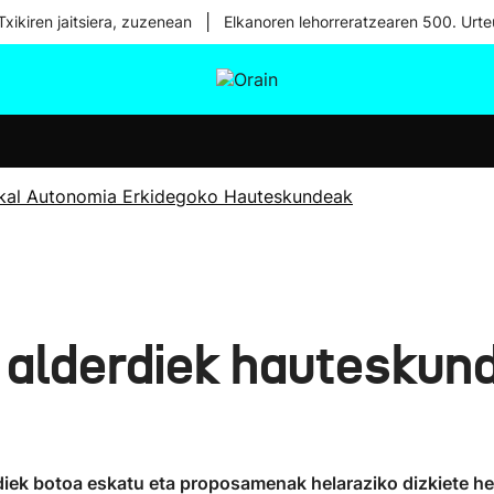
|
xikiren jaitsiera, zuzenean
Elkanoren lehorreratzearen 500. Urte
tura
Ikusmiran
Egural
Osasuna
Teknologia
kal Autonomia Erkidegoko Hauteskundeak
 alderdiek hauteskun
diek botoa eskatu eta proposamenak helaraziko dizkiete herr