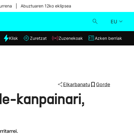
|
urrena
Abuztuaren 12ko eklipsea
EU
dia
Klisk
Zuretzat
Zuzenekoak
Azken berriak
Klisk
Zuzenekoak
Zuretzat
Elkarbanatu
Gorde
de-kanpainari,
Azken berriak
itarrei.