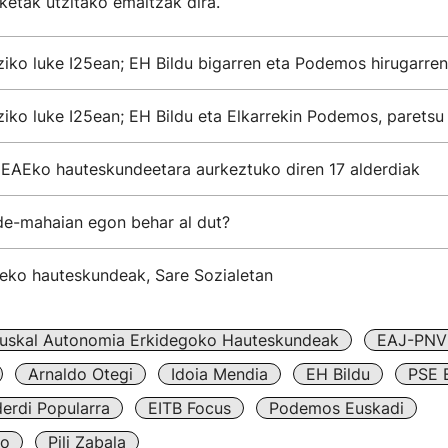
etak utzitako emaitzak dira.
iko luke I25ean; EH Bildu bigarren eta Podemos hirugarren
iko luke I25ean; EH Bildu eta Elkarrekin Podemos, paretsu
 EAEko hauteskundeetara aurkeztuko diren 17 alderdiak
e-mahaian egon behar al dut?
5eko hauteskundeak, Sare Sozialetan
uskal Autonomia Erkidegoko Hauteskundeak
EAJ-PNV
Arnaldo Otegi
Idoia Mendia
EH Bildu
PSE 
erdi Popularra
EITB Focus
Podemos Euskadi
so
Pili Zabala