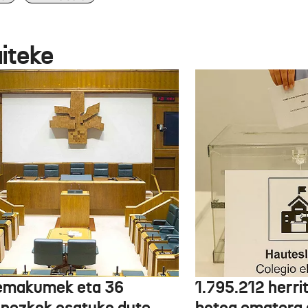
aiteke
emakumek eta 36
1.795.212 herri