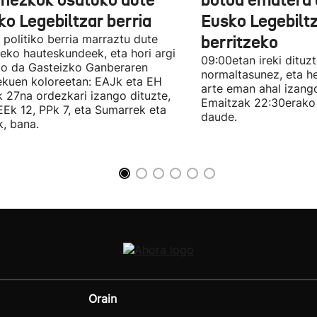
onezkok osatuko dute
botoa ematera 
ko Legebiltzar berria
Eusko Legebilt
politiko berria marraztu dute
berritzeko
eko hauteskundeek, eta hori argi
09:00etan ireki dituz
ko da Gasteizko Ganberaren
normaltasunez, eta he
ekuen koloreetan: EAJk eta EH
arte eman ahal izang
k 27na ordezkari izango dituzte,
Emaitzak 22:30erako 
Ek 12, PPk 7, eta Sumarrek eta
daude.
, bana.
Orain