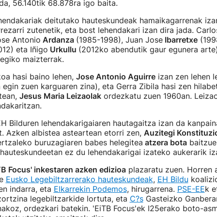
a, 56.140tik 68.878ra igo baita.
lehendakariak deitutako hauteskundeak hamaikagarrenak iza
ezarri zutenetik, eta bost lehendakari izan dira jada. Carl
ose Antonio
Ardanza
(1985-1998), Juan Jose
Ibarretxe
(199
12) eta Iñigo
Urkullu
(2012ko abendutik gaur egunera arte)
regiko maizterrak.
oa hasi baino lehen,
Jose Antonio Aguirre
izan zen lehen l
 egin zuen karguaren zina), eta Gerra Zibila hasi zen hilab
tean,
Jesus Maria Leizaolak
ordezkatu zuen 1960an. Leizao
dakaritzan.
H Bilduren lehendakarigaiaren hautagaitza izan da kanpain
. Azken albistea asteartean etorri zen,
Auzitegi Konstituz
ertzaleko buruzagiaren babes helegitea
atzera bota
baitzue
 hauteskundeetan ez du lehendakarigai izateko aukerarik iz
TB Focus' inkestaren azken edizioa
plazaratu zuen. Horren 
ke
Eusko Legebiltzarrerako hauteskundeak
,
EH Bildu
koalizi
en indarra, eta
Elkarrekin Podemos
, hirugarrena.
PSE-EE
k 
zortzina legebiltzarkide lortuta, eta
C?s
Gasteizko Ganbera
inakoz, ordezkari batekin. 'EiTB Focus'ek I25erako boto-as