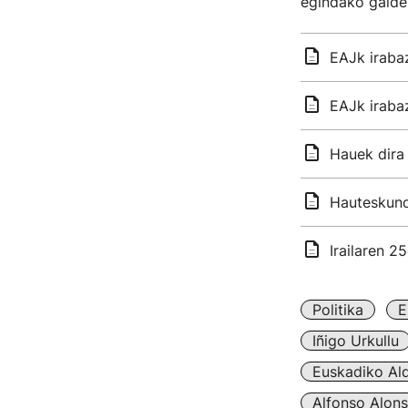
egindako galdek
EAJk irabaz
EAJk irabaz
Hauek dira
Hauteskund
Irailaren 2
Politika
E
Iñigo Urkullu
Euskadiko Ald
Alfonso Alon