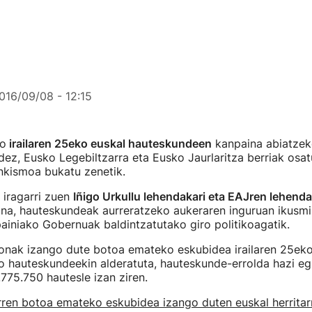
016/09/08 - 12:15
go
irailaren 25eko euskal hauteskundeen
kanpaina abiatzek
dez, Eusko Legebiltzarra eta Eusko Jaurlaritza berriak osat
nkismoa bukatu zenetik.
 iragarri zuen
Iñigo Urkullu lehendakari eta EAJren lehenda
na, hauteskundeak aurreratzeko aukeraren inguruan ikusmi
iniako Gobernuak baldintzatutako giro politikoagatik.
sonak izango dute botoa emateko eskubidea irailaren 25ek
o hauteskundeekin alderatuta, hauteskunde-errolda hazi egi
.775.750 hautesle izan ziren.
arren botoa emateko eskubidea izango duten euskal herrita