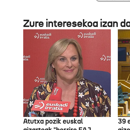
Zure interesekoa izan d
Atutxa pozik euskal
39 