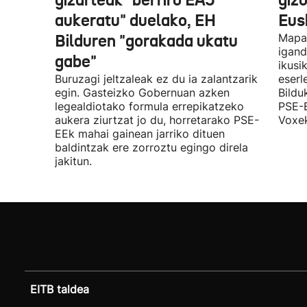
gizarteak "berriro EAJ
giz
aukeratu" duelako, EH
Eus
Bilduren "gorakada ukatu
Mapa 
igand
gabe"
ikusi
Buruzagi jeltzaleak ez du ia zalantzarik
eserl
egin. Gasteizko Gobernuan azken
Bildu
legealdiotako formula errepikatzeko
PSE-E
aukera ziurtzat jo du, horretarako PSE-
Voxek
EEk mahai gainean jarriko dituen
baldintzak ere zorroztu egingo direla
jakitun.
EITB taldea