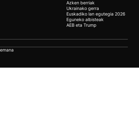
Azken berriak
Ukrainako gerra
Euskadiko lan egutegia 2026
Eguneko albisteak
AEB eta Trump
remana