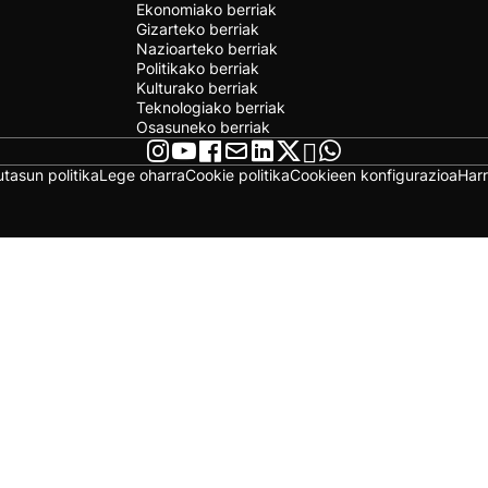
Ekonomiako berriak
Gizarteko berriak
Nazioarteko berriak
Politikako berriak
Kulturako berriak
Teknologiako berriak
Osasuneko berriak
utasun politika
Lege oharra
Cookie politika
Cookieen konfigurazioa
Har