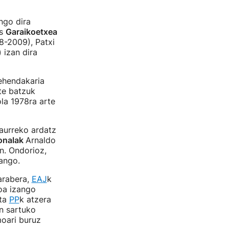
ngo dira
os
Garaikoetxea
8-2009), Patxi
 izan dira
ehendakaria
ete batzuk
la 1978ra arte
aurreko ardatz
ionalak
Arnaldo
n. Ondorioz,
ango.
arabera,
EAJ
k
oa izango
eta
PP
k atzera
n sartuko
moari buruz