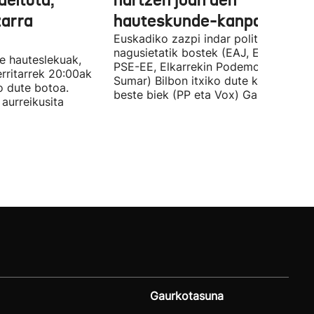
deituta,
hartzen joan den
zarra
hauteskunde-kanpaina
Euskadiko zazpi indar politiko
nagusietatik bostek (EAJ, EH Bildu,
te hauteslekuak,
PSE-EE, Elkarrekin Podemos eta
rritarrek 20:00ak
Sumar) Bilbon itxiko dute kanpaina, e
o dute botoa.
beste biek (PP eta Vox) Gasteizen.
aurreikusita
Gaurkotasuna