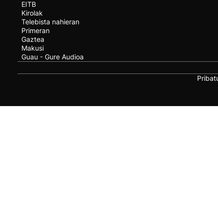
EITB
Kirolak
Telebista nahieran
Primeran
Gaztea
Makusi
Guau - Gure Audioa
Pribat