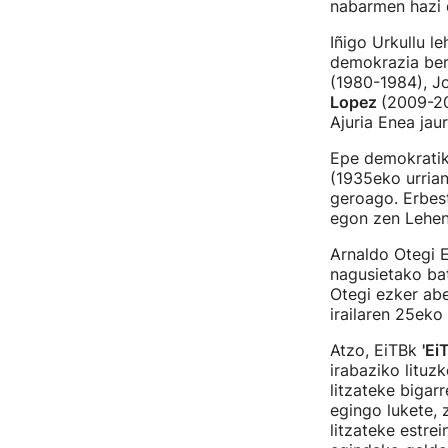
nabarmen hazi d
Iñigo Urkullu 
demokrazia berr
(1980-1984), J
Lopez
(2009-20
Ajuria Enea jau
Epe demokratik
(1935eko urrian
geroago. Erbes
egon zen Lehen
Arnaldo Otegi E
nagusietako bat
Otegi ezker ab
irailaren 25eko
Atzo, EiTBk
'Ei
irabaziko lituz
litzateke bigarr
egingo lukete, 
litzateke estre