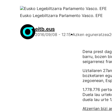
Eusko Legebiltzarra Parlamento Vasco. EFE
eitb.eus
2016/09/08 - 12:15
Azken eguneratzea
2
Dena prest da
barru, bozen bi
seigarrenez fra
Uztailaren 27an
bozketaren egu
zegoenean, Espa
1.778.776 pert
Duela lau urtek
duela lau urte 1
Atzerrian bizi 