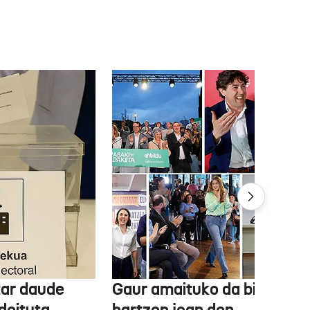
tar daude
Gaur amaituko da bizitasu