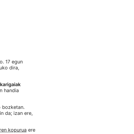
o. 17 egun
uko dira,
karigaiak
n handia
o bozketan.
n da; izan ere,
rren kopurua
ere