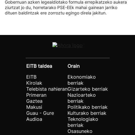
Gobernuan azken legealdiotako formula errepikatzeko aukera
ziurtzat jo du, horretarako PSE-EEk mahai gainean jarriko
dituen baldintzak ere zorroztu egingo direla jakitun.
EITB taldea
Orain
EITB
Ekonomiako
Kirolak
berriak
Telebista nahieran
Gizarteko berriak
Primeran
Nazioarteko
Gaztea
berriak
Makusi
Politikako berriak
Guau - Gure
Kulturako berriak
Audioa
Teknologiako
berriak
Osasuneko