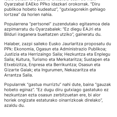
Oyarzabal EAEko PPko idazkari orokorrak. “Diru
publikoa hobeto kudeatuz”, “gutxiagorekin gehiago
lortzea” da horien nahia.
Popularrena “pertsonei” zuzendutako egitasmoa dela
azpimarratu du Oyarzabalek: “Ez diegu EAJri eta
Bilduri iraganera bueltatzen utziko”, gaineratu du.
Halaber, zazpi saileko Eusko Jaurlaritza proposatu du
PPk: Ekonomia, Ogasun eta Administrazio Publikoa;
Justizia eta Herrizaingo Saila; Hezkuntza eta Enplegu
Saila; Kultura, Turismo eta Merkataritza; Sustapen eta
Etxebizitza, Enpresa eta Berrikuntza; Osasun eta
Gizarte Gaiak; eta Ingurumen, Nekazaritza eta
Arrantza Saila.
Popularrek “gastua murriztu” nahi dute, baina “gauzak
hobeto eginaz”. “Ez dugu diru gutxiago gastatuko ez
hezkuntzan ezta osasun zerbitzuetan ere, bi alor
horiek ongizate estaturako oinarrizkoak direlako”,
azaldu du.