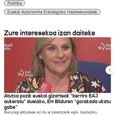
Politika
Euskal Autonomia Erkidegoko Hauteskundeak
Zure interesekoa izan daiteke
Atutxa pozik euskal gizarteak "berriro EAJ
aukeratu" duelako, EH Bilduren "gorakada ukatu
gabe"
Buruzagi jeltzaleak ez du ia zalantzarik egin. Gasteizko