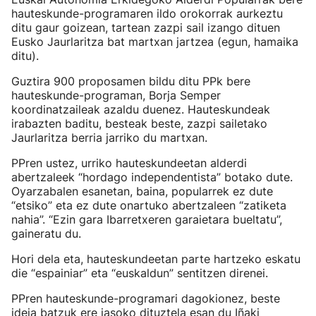
hauteskunde-programaren ildo orokorrak aurkeztu
ditu gaur goizean, tartean zazpi sail izango dituen
Eusko Jaurlaritza bat martxan jartzea (egun, hamaika
ditu).
Guztira 900 proposamen bildu ditu PPk bere
hauteskunde-programan, Borja Semper
koordinatzaileak azaldu duenez. Hauteskundeak
irabazten baditu, besteak beste, zazpi sailetako
Jaurlaritza berria jarriko du martxan.
PPren ustez, urriko hauteskundeetan alderdi
abertzaleek “hordago independentista” botako dute.
Oyarzabalen esanetan, baina, popularrek ez dute
“etsiko” eta ez dute onartuko abertzaleen “zatiketa
nahia”. “Ezin gara Ibarretxeren garaietara bueltatu”,
gaineratu du.
Hori dela eta, hauteskundeetan parte hartzeko eskatu
die “espainiar” eta “euskaldun” sentitzen direnei.
PPren hauteskunde-programari dagokionez, beste
ideia batzuk ere jasoko dituztela esan du Iñaki