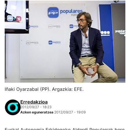
Iñaki Oyarzabal (PP). Argazkia: EFE.
Erredakzioa
2012/09/27 - 18:23
Azken eguneratzea
2012/09/27 - 19:09
Euskal Autonomia Erkidegoko Alderdi Popularrak bere