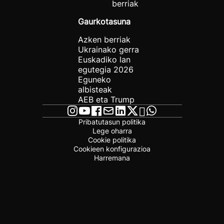
berriak
Gaurkotasuna
Azken berriak
Ukrainako gerra
Euskadiko lan
egutegia 2026
Eguneko
albisteak
AEB eta Trump
Pribatutasun politika
Lege oharra
Cookie politika
Cookieen konfigurazioa
Harremana