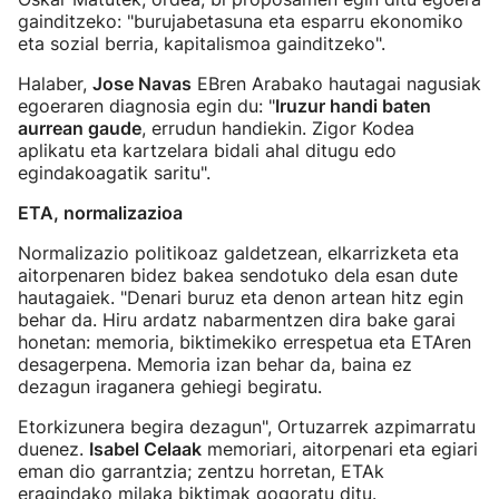
gainditzeko: "burujabetasuna eta esparru ekonomiko
eta sozial berria, kapitalismoa gainditzeko".
Halaber,
Jose Navas
EBren Arabako hautagai nagusiak
egoeraren diagnosia egin du: "
Iruzur handi baten
aurrean gaude
, errudun handiekin. Zigor Kodea
aplikatu eta kartzelara bidali ahal ditugu edo
egindakoagatik saritu".
ETA, normalizazioa
Normalizazio politikoaz galdetzean, elkarrizketa eta
aitorpenaren bidez bakea sendotuko dela esan dute
hautagaiek. "Denari buruz eta denon artean hitz egin
behar da. Hiru ardatz nabarmentzen dira bake garai
honetan: memoria, biktimekiko errespetua eta ETAren
desagerpena. Memoria izan behar da, baina ez
dezagun iraganera gehiegi begiratu.
Etorkizunera begira dezagun", Ortuzarrek azpimarratu
duenez.
Isabel Celaak
memoriari, aitorpenari eta egiari
eman dio garrantzia; zentzu horretan, ETAk
eragindako milaka biktimak gogoratu ditu.