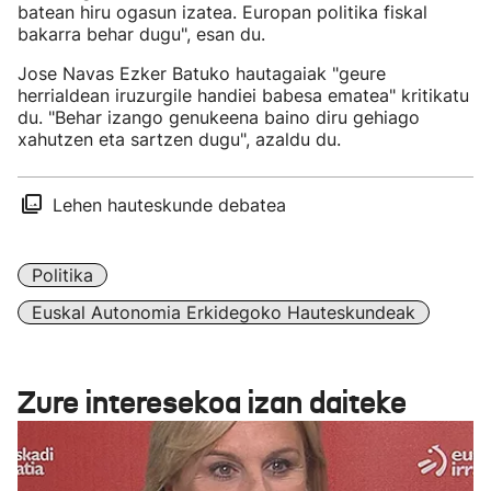
batean hiru ogasun izatea. Europan politika fiskal
bakarra behar dugu", esan du.
Jose Navas Ezker Batuko hautagaiak "geure
herrialdean iruzurgile handiei babesa ematea" kritikatu
du. "Behar izango genukeena baino diru gehiago
xahutzen eta sartzen dugu", azaldu du.
Lehen hauteskunde debatea
Politika
Euskal Autonomia Erkidegoko Hauteskundeak
Zure interesekoa izan daiteke