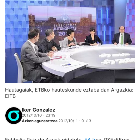
Hautagaiak, ETBko hauteskunde eztabaidan Argazkia:
EITB
Iker Gonzalez
2012/10/10 - 23:19
Azken eguneratzea
2012/10/11 - 01:13
Estibaliz Ruiz de Azuak gidatuta,
EAJr
en, PSE-EEren,