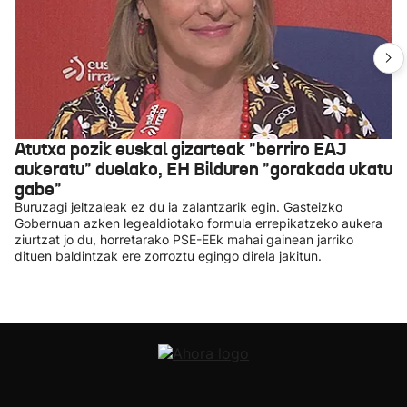
Atutxa pozik euskal gizarteak "berriro EAJ
aukeratu" duelako, EH Bilduren "gorakada ukatu
gabe"
Buruzagi jeltzaleak ez du ia zalantzarik egin. Gasteizko
Gobernuan azken legealdiotako formula errepikatzeko aukera
ziurtzat jo du, horretarako PSE-EEk mahai gainean jarriko
dituen baldintzak ere zorroztu egingo direla jakitun.