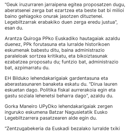
"Geuk iruzurraren jarraipena egitea proposatzen dugu,
aberatsenei zerga bat ezartzea eta beste bat bi milioi
baino gehiagoko onurak jasotzen dituztenei.
Legebiltzarrak erabakiko duen zerga eredu justua",
esan du.
Arantza Quiroga PPko Euskadiko hautagaiak azaldu
duenez, PPk forutasuna eta lurralde historikoen
eskumenak babestu ditu, baina administrazio
paraleloak sortzea kritikatu, eta bikoiztasunak
ezabatzea proposatu du; funtzio bat, administrazio
bat, azpimarratu du.
EH Bilduko lehendakarigaiak gardentasuna eta
aberastasunaren banaketa eskatu du. "Dirua lauren
eskuetan dago. Politika fiskal aurrerakoia egin eta
gastu soziala lehenetsi beharra dago", azaldu du.
Gorka Maneiro UPyDko lehendakarigaiak zergen
inguruko eskumena Batzar Nagusietatik Eusko
Legebiltzarrera pasatzearen alde egin du.
"Zentzugabekeria da Euskadi bezalako lurralde txiki