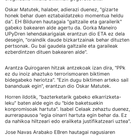
Oskar Matutek, halaber, adierazi duenez, "gizarte
honek behar duen eztabaidatzeko momentua heldu
da". EH Bilduren hautagaia "galtzaile eta garailerik"
gabeko bakearen alde agertu da. Gorka Maneiro
UPyDren lehendakarigaiak erantzun dio ETA ez dela
desegin, "oraindik daude bizkartzainak behar dituzten
pertsonak. Gu bai gaudela galtzaile eta garaileak
ezberdintzen dituen bakearen alde".
Arantza Quirogaren hitzak antzekoak izan dira, "PPk
ez du inoiz ahaztuko terrorismoaren biktimen
bidegabeko heriotza". "Ezin dugu biktimen arteko sail
bananduak egin", erantzun dio Oskar Matutek.
Horren ildotik, "bazterketarik gabeko elkarrizketa-
leku" baten alde egin du "bide baketsuekin
konpromisoak hartuta". Isabel Celaak zehaztu duenez,
aurrerapausoa "egia oinarri hartuta egin behar da. Ez
da nahikoa hiltzeari edo erailketa justifikatzeari uztea".
Jose Navas Arabako EBren hautagai nagusiaren