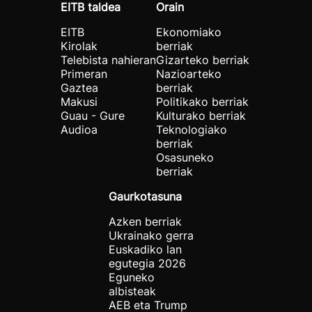
EITB taldea
Orain
EITB
Ekonomiako
Kirolak
berriak
Telebista nahieran
Gizarteko berriak
Primeran
Nazioarteko
Gaztea
berriak
Makusi
Politikako berriak
Guau - Gure
Kulturako berriak
Audioa
Teknologiako
berriak
Osasuneko
berriak
Gaurkotasuna
Azken berriak
Ukrainako gerra
Euskadiko lan
egutegia 2026
Eguneko
albisteak
AEB eta Trump