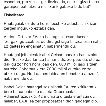
esanetan, prozesua "geldiezina da, euskal gizartearen
garaipen bat, atzera martxarik gabeko bide bat".
Fiskalitatea
Hautagaiak ez dute horrenbesteko adostasunik izan
zergen inguruko eztabaidan.
Andoni Ortuzar EAJko hautagaiak esan duenez,
"zergak igotzeak ez du diru gehiago biltzea esan nahi.
Ez gaitezen engainatu", nabarmendu du.
Hautagai jeltzaleak Isabel Celaari honako hau azaldu
dio: "Eusko Jaurlaritza hamar aldiz zorpetu da, eta ez
dakigu zor hori nora joan den. 600 milioi jaso zituen
aurreko Gobernutik eta 7.000 milioi euroko zorra
utziko dugu. Hori da herrialdearen benetako arazoa",
nabarmendu du.
Isabel Celaa hautagai sozialistak EAJren kritiketatik
bere burua babestu du, eta Gobernuak
Administrazioak % 42 murriztu dituela erantzun du,
halaber, EAJri ea zer proposatzen dion galdegin dio.