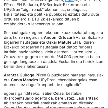
PPren, EH Bilduren, EB-Berdeak-Ezkerraren eta
UPyDren "bigarrenek" ekonomiaz, enpleguaz,
fiskalitateaz eta politika publikoez eztabaidatu dute
ordu eta erdiz, ETB-2k eskainiko dituen bi
eztabaidetako lehenengo saioan.
Sei hautagaiak egoera ekonomikoaz kezkatuta agertu
dira; horren inguruan,
Andoni Ortuzar
EAJren Bizkaiko
bigarren hautagaia eta
Oskar Matute
EH Bilduren
Bizkaiko bosgarren hautagaia bat datoz "egoera
larrialdi nazionalekoa" dela esatean. Horren ildotik,
Ortuzarrek gogora ekarri du 164.000 pertsona baino
gehiago langabezian daudela Euskadin eta horiek izan
behar direla lehentasuna.
Arantza Quiroga
PPren Gipuzkoako hautagai nagusiak
eta
Gorka Maneiro
UPyDren lehendakarigaiak esan
dutenez, ez dago "konponbide magikorik"
egoera gainditzeko.
Isabel Celaa
, bestalde,
itxaropentsuago agertu da, bere ustez, Jaurlaritzak
abiatutako neurriak emaitzak ematen ari direlako.
Oskar Matutek, ordea, bi proposamen egin ditu egoera