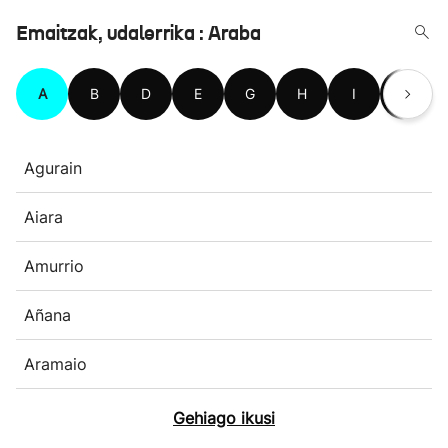
Emaitzak, udalerrika : Araba
A
B
D
E
G
H
I
K
Agurain
Aiara
Amurrio
Añana
Aramaio
Gehiago ikusi