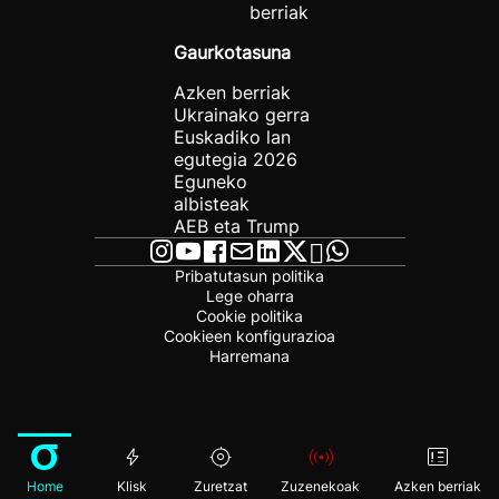
berriak
Gaurkotasuna
Azken berriak
Ukrainako gerra
Euskadiko lan
egutegia 2026
Eguneko
albisteak
AEB eta Trump
Pribatutasun politika
Lege oharra
Cookie politika
Cookieen konfigurazioa
Harremana
Home
Klisk
Zuretzat
Zuzenekoak
Azken berriak