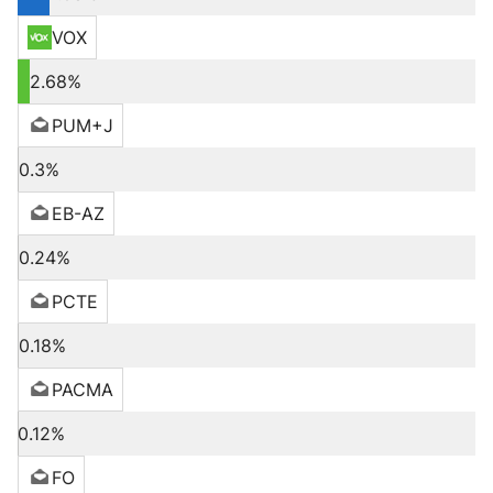
VOX
2.68%
PUM+J
0.3%
EB-AZ
0.24%
PCTE
0.18%
PACMA
0.12%
FO