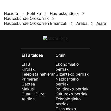
Hasiera
Politika
Hauteskundeak
Hauteskunde Orokorrak
Hauteskunde Orokorren Emaitzak
Araba
Aiara
EITB taldea
Orain
EITB
Ekonomiako
Kirolak
berriak
Telebista nahieran
Gizarteko berriak
Primeran
Nazioarteko
Gaztea
berriak
Makusi
Politikako berriak
Guau - Gure
Kulturako berriak
Audioa
Teknologiako
berriak
Osasuneko