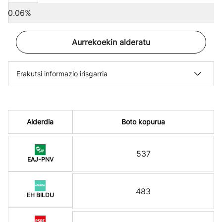
0.06%
Aurrekoekin alderatu
Erakutsi informazio irisgarria
Alderdia
Boto kopurua
537
EAJ-PNV
483
EH BILDU