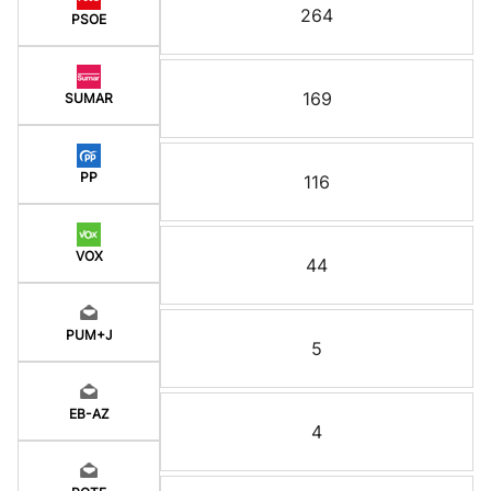
264
PSOE
169
SUMAR
PP
116
VOX
44
PUM+J
5
EB-AZ
4