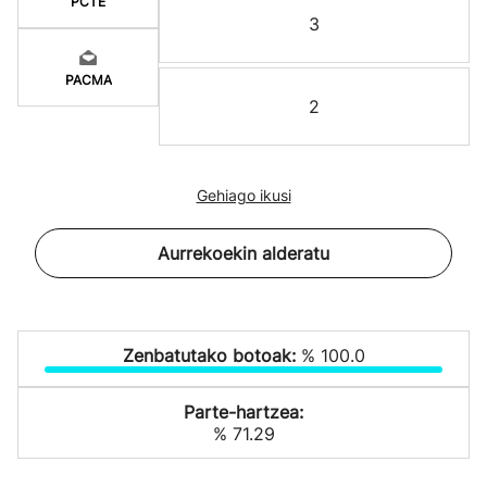
PCTE
3
PACMA
2
Gehiago ikusi
Aurrekoekin alderatu
Zenbatutako botoak:
% 100.0
Parte-hartzea:
% 71.29