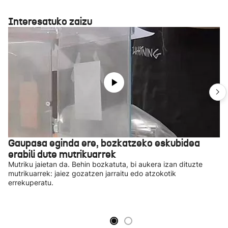
Interesatuko zaizu
Gaupasa eginda ere, bozkatzeko eskubidea
erabili dute mutrikuarrek
Mutriku jaietan da. Behin bozkatuta, bi aukera izan dituzte
mutrikuarrek: jaiez gozatzen jarraitu edo atzokotik
errekuperatu.