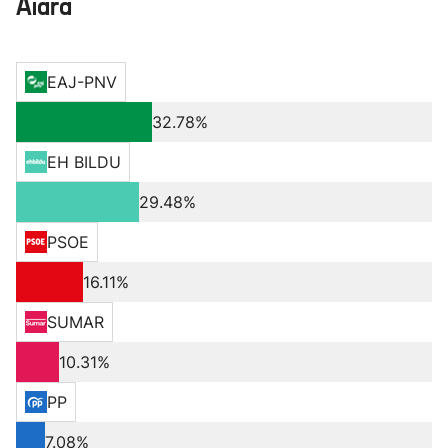
Aiara
EAJ-PNV
32.78%
EH BILDU
29.48%
PSOE
16.11%
SUMAR
10.31%
PP
7.08%