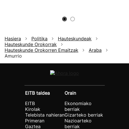
Hasiera
Politika
Hauteskundeak
Hauteskunde Orokorrak
Hauteskunde Orokorren Emaitzak
Araba
Amurrio
EITB taldea
Orain
EITB
Ekonomiako
Kirolak
berriak
Telebista nahieran
Gizarteko berriak
Primeran
Nazioarteko
Gaztea
berriak