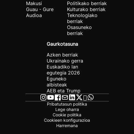
Makusi
Politikako berriak
Guau - Gure
Kulturako berriak
Audioa
Teknologiako
berriak
Osasuneko
berriak
Gaurkotasuna
Azken berriak
Ukrainako gerra
Euskadiko lan
egutegia 2026
Eguneko
albisteak
AEB eta Trump
Pribatutasun politika
Lege oharra
Cookie politika
Cookieen konfigurazioa
Harremana