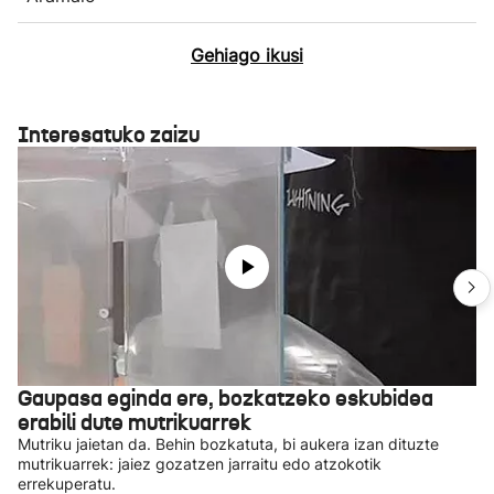
Gehiago ikusi
Interesatuko zaizu
Gaupasa eginda ere, bozkatzeko eskubidea
erabili dute mutrikuarrek
Mutriku jaietan da. Behin bozkatuta, bi aukera izan dituzte
mutrikuarrek: jaiez gozatzen jarraitu edo atzokotik
errekuperatu.