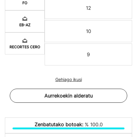
FO
12
EB-AZ
10
RECORTES CERO
9
Gehiago ikusi
Aurrekoekin alderatu
Zenbatutako botoak:
% 100.0