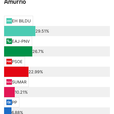
Amurrio
EH BILDU
29.51%
EAJ-PNV
26.7%
PSOE
22.99%
SUMAR
10.21%
PP
6.88%