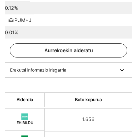
0.12%
PUM+J
0.01%
Aurrekoekin alderatu
Erakutsi informazio irisgarria
Alderdia
Boto kopurua
1.656
EH BILDU