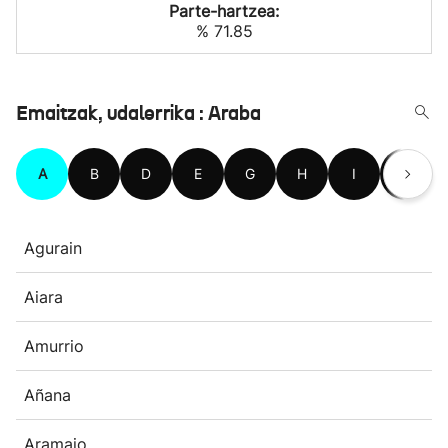
Parte-hartzea:
% 71.85
Emaitzak, udalerrika : Araba
A
B
D
E
G
H
I
K
Agurain
Aiara
Amurrio
Añana
Aramaio