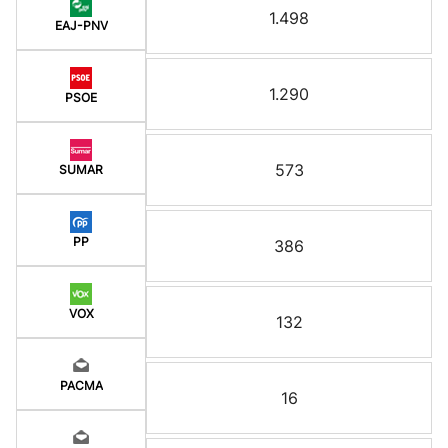
1.498
EAJ-PNV
1.290
PSOE
573
SUMAR
PP
386
VOX
132
PACMA
16