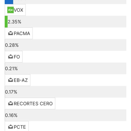
VOX
2.35%
PACMA
0.28%
FO
0.21%
EB-AZ
0.17%
RECORTES CERO
0.16%
PCTE