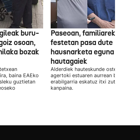
gileak buru-
Paseoan, familiarekin edo
a goiz osoan,
festetan pasa dute
milaka bozak
hausnarketa eguna
hautagaiek
stetxean
Alderdiek hauteskunde osteko balizk
ira, baina EAEko
agertoki estuaren aurrean boto
sleku guztietan
erabilgarria eskatuz itxi zuten atzo
reoseko
kanpaina.