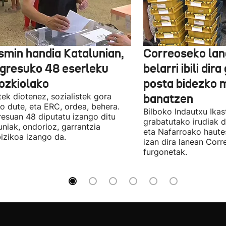
smin handia Katalunian,
Correoseko lan
gresuko 48 eserleku
belarri ibili dir
ozkiolako
posta bidezko 
tek diotenez, sozialistek gora
banatzen
o dute, eta ERC, ordea, behera.
Bilboko Indautxu Ika
esuan 48 diputatu izango ditu
grabatutako irudiak d
uniak, ondorioz, garrantzia
eta Nafarroako haute
izikoa izango da.
izan dira lanean Cor
furgonetak.