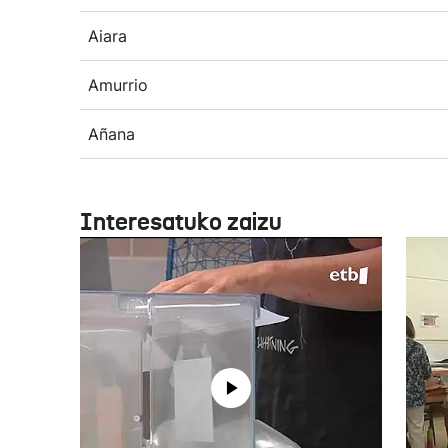
Aiara
Amurrio
Añana
Interesatuko zaizu