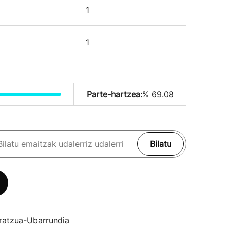
1
1
Parte-hartzea:
% 69.08
Bilatu
ratzua-Ubarrundia