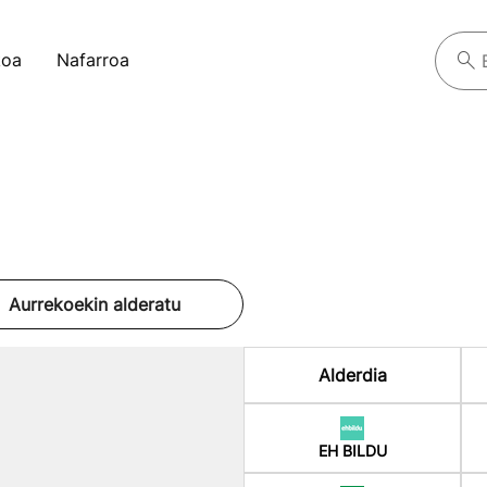
koa
Nafarroa
Aurrekoekin alderatu
Alderdia
EH BILDU