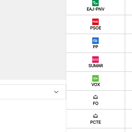
EAJ-PNV
PSOE
PP
SUMAR
VOX
FO
PCTE