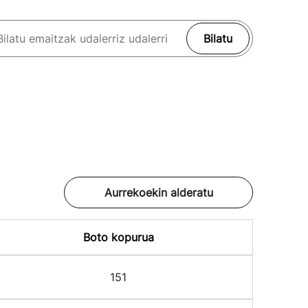
Bilatu
Aurrekoekin alderatu
Boto kopurua
151