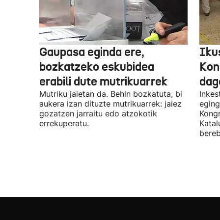
Gaupasa eginda ere,
Iku
bozkatzeko eskubidea
Kon
erabili dute mutrikuarrek
dag
Mutriku jaietan da. Behin bozkatuta, bi
Inkes
aukera izan dituzte mutrikuarrek: jaiez
eging
gozatzen jarraitu edo atzokotik
Kongr
errekuperatu.
Katal
bereb