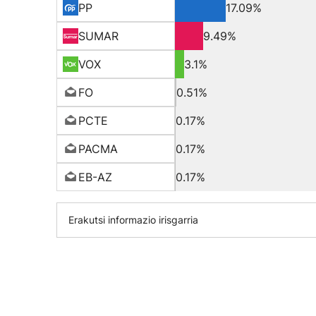
PP
17.09%
SUMAR
9.49%
VOX
3.1%
FO
0.51%
PCTE
0.17%
PACMA
0.17%
EB-AZ
0.17%
Erakutsi informazio irisgarria