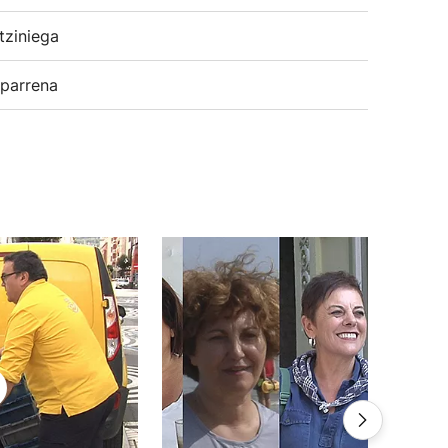
tziniega
parrena