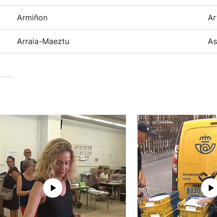
Armiñon
Ar
Arraia-Maeztu
As