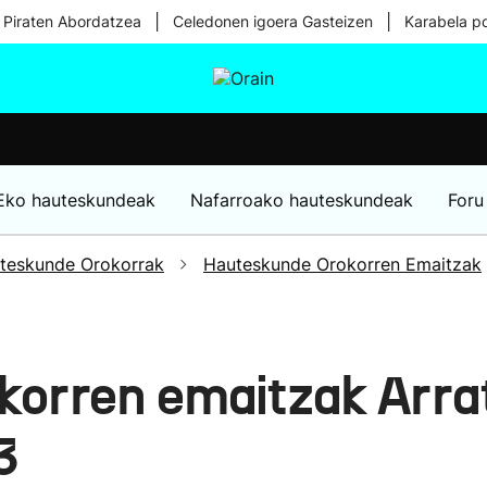
|
|
 Piraten Abordatzea
Celedonen igoera Gasteizen
Karabela p
tura
Ikusmiran
Egural
Osasuna
Teknologia
Eko hauteskundeak
Nafarroako hauteskundeak
Foru
teskunde Orokorrak
Hauteskunde Orokorren Emaitzak
korren emaitzak Arra
3