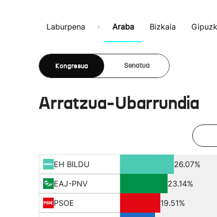
Laburpena
Araba
Bizkaia
Gipuz
Kongresua
Senatua
Arratzua-Ubarrundia
EH BILDU
26.07%
EAJ-PNV
23.14%
PSOE
19.51%