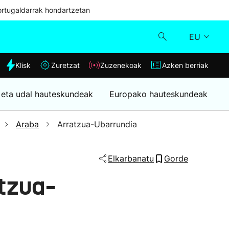
ortugaldarrak hondartzetan
EU
dia
Klisk
Zuretzat
Zuzenekoak
Azken berriak
Klisk
 eta udal hauteskundeak
Europako hauteskundeak
Zuzenekoak
Araba
Arratzua-Ubarrundia
Zuretzat
Elkarbanatu
Gorde
Azken berriak
tzua-