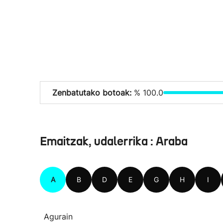
Zenbatutako botoak:
% 100.0
Emaitzak, udalerrika : Araba
A
B
D
E
G
H
I
Agurain