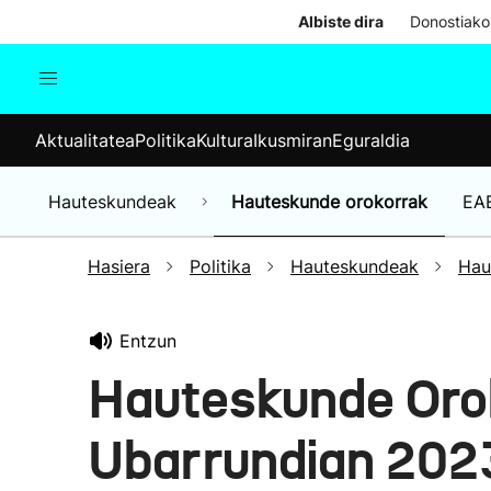
Albiste dira
Donostiako
Aktualitatea
Politika
Kul
Aktualitatea
Politika
Kultura
Ikusmiran
Eguraldia
Gizartea
Hauteskundeak
Ekonomia
Hauteskundeak
Hauteskunde orokorrak
EA
Munduko albisteak
Hasiera
Politika
Hauteskundeak
Hau
Entzun
Hauteskunde Oro
Ubarrundian 202