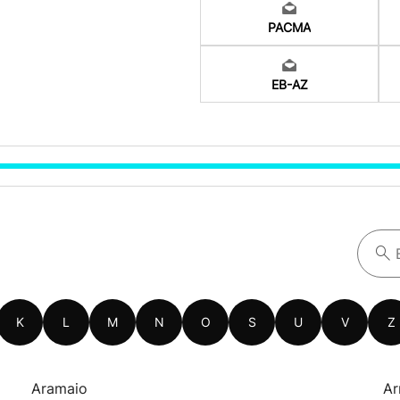
PACMA
EB-AZ
K
L
M
N
O
S
U
V
Z
Aramaio
Ar