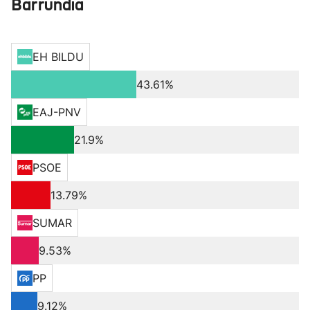
Barrundia
EH BILDU
43.61%
EAJ-PNV
21.9%
PSOE
13.79%
SUMAR
9.53%
PP
9.12%