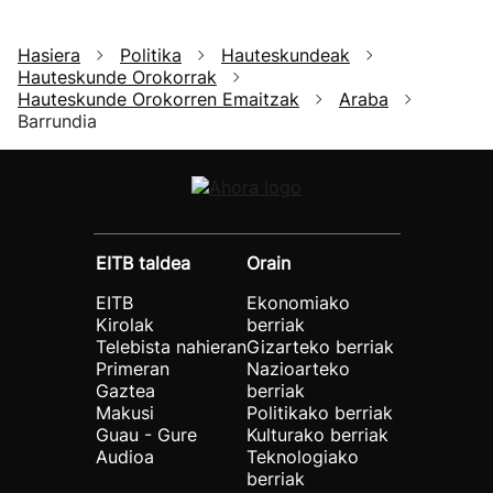
Hasiera
Politika
Hauteskundeak
Hauteskunde Orokorrak
Hauteskunde Orokorren Emaitzak
Araba
Barrundia
EITB taldea
Orain
EITB
Ekonomiako
Kirolak
berriak
Telebista nahieran
Gizarteko berriak
Primeran
Nazioarteko
Gaztea
berriak
Makusi
Politikako berriak
Guau - Gure
Kulturako berriak
Audioa
Teknologiako
berriak