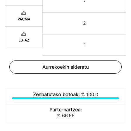
7
PACMA
2
EB-AZ
1
Aurrekoekin alderatu
Zenbatutako botoak:
% 100.0
Parte-hartzea:
% 66.66