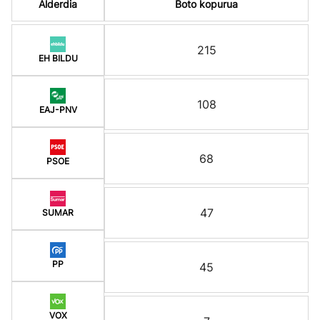
Alderdia
Boto kopurua
215
EH BILDU
108
EAJ-PNV
68
PSOE
47
SUMAR
PP
45
VOX