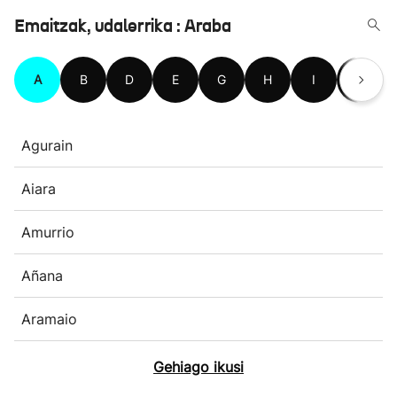
Emaitzak, udalerrika : Araba
A
B
D
E
G
H
I
K
Agurain
Aiara
Amurrio
Añana
Aramaio
Gehiago ikusi