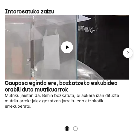
Interesatuko zaizu
Gaupasa eginda ere, bozkatzeko eskubidea
erabili dute mutrikuarrek
Mutriku jaietan da. Behin bozkatuta, bi aukera izan dituzte
mutrikuarrek: jaiez gozatzen jarraitu edo atzokotik
errekuperatu.