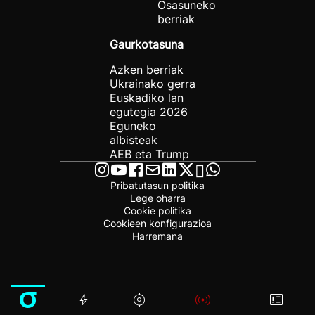
Osasuneko
berriak
Gaurkotasuna
Azken berriak
Ukrainako gerra
Euskadiko lan
egutegia 2026
Eguneko
albisteak
AEB eta Trump
Pribatutasun politika
Lege oharra
Cookie politika
Cookieen konfigurazioa
Harremana