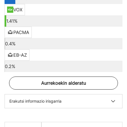
VOX
1.41%
PACMA
0.4%
EB-AZ
0.2%
Aurrekoekin alderatu
Erakutsi informazio irisgarria