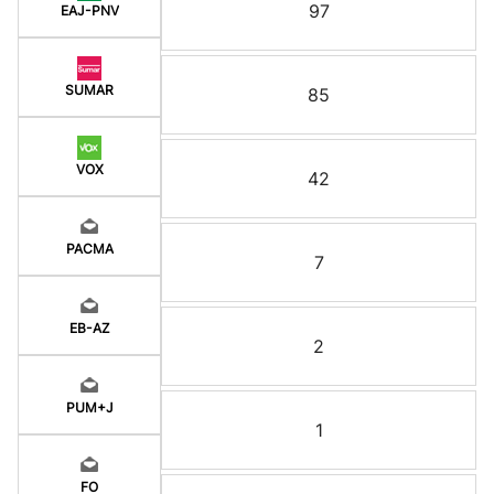
97
EAJ-PNV
SUMAR
85
VOX
42
PACMA
7
EB-AZ
2
PUM+J
1
FO