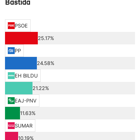
Bastida
PSOE
25.17%
PP
24.58%
EH BILDU
21.22%
EAJ-PNV
11.63%
SUMAR
10.19%