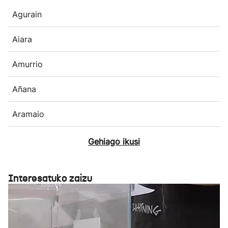
Agurain
Aiara
Amurrio
Añana
Aramaio
Gehiago ikusi
Interesatuko zaizu