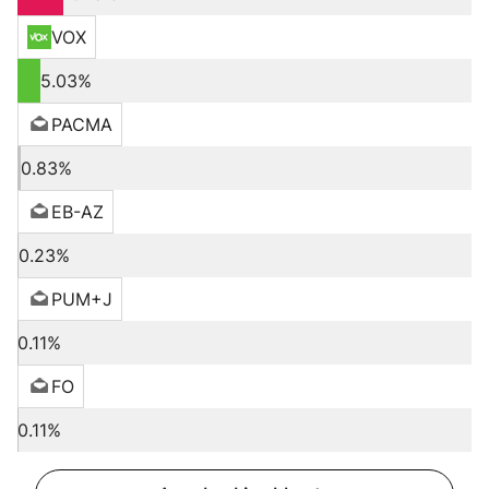
VOX
5.03%
PACMA
0.83%
EB-AZ
0.23%
PUM+J
0.11%
FO
0.11%