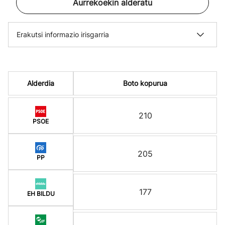
Aurrekoekin alderatu
Erakutsi informazio irisgarria
Alderdia
Boto kopurua
210
PSOE
205
PP
177
EH BILDU