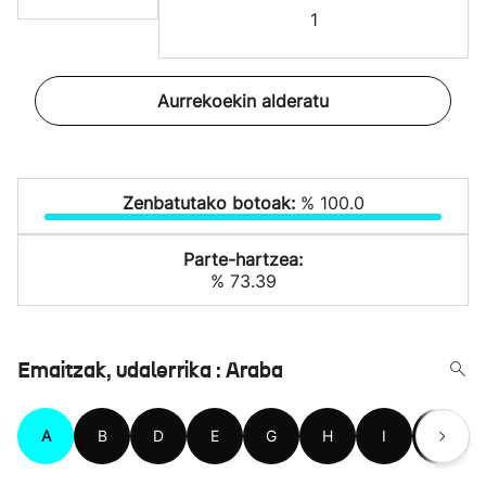
1
Aurrekoekin alderatu
Zenbatutako botoak:
% 100.0
Parte-hartzea:
% 73.39
Emaitzak, udalerrika : Araba
A
B
D
E
G
H
I
K