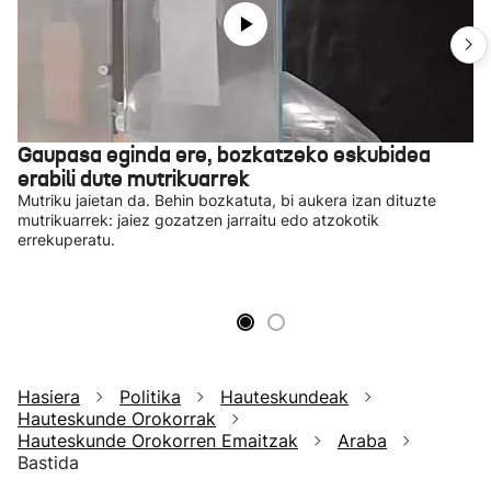
Gaupasa eginda ere, bozkatzeko eskubidea
erabili dute mutrikuarrek
Mutriku jaietan da. Behin bozkatuta, bi aukera izan dituzte
mutrikuarrek: jaiez gozatzen jarraitu edo atzokotik
errekuperatu.
Hasiera
Politika
Hauteskundeak
Hauteskunde Orokorrak
Hauteskunde Orokorren Emaitzak
Araba
Bastida