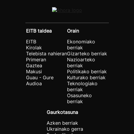
EITB taldea
Orain
EITB
Ekonomiako
Kirolak
berriak
Telebista nahieran
Gizarteko berriak
Primeran
Nazioarteko
Gaztea
berriak
Makusi
Politikako berriak
Guau - Gure
Kulturako berriak
Audioa
Teknologiako
berriak
Osasuneko
berriak
Gaurkotasuna
Azken berriak
Ukrainako gerra