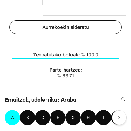
1
Aurrekoekin alderatu
Zenbatutako botoak:
% 100.0
Parte-hartzea:
% 63.71
Emaitzak, udalerrika : Araba
A
B
D
E
G
H
I
K