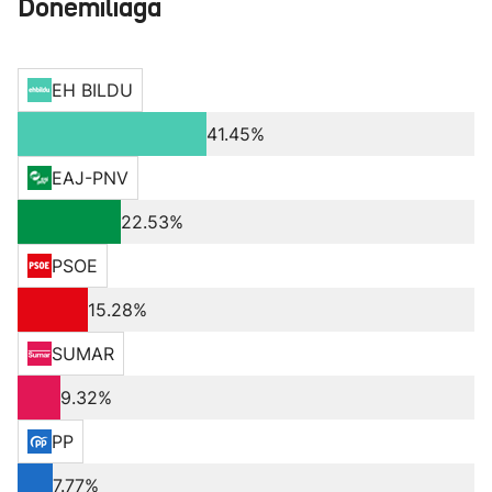
Donemiliaga
EH BILDU
41.45%
EAJ-PNV
22.53%
PSOE
15.28%
SUMAR
9.32%
PP
7.77%