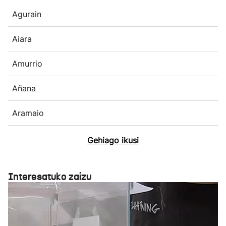
Agurain
Aiara
Amurrio
Añana
Aramaio
Gehiago ikusi
Interesatuko zaizu