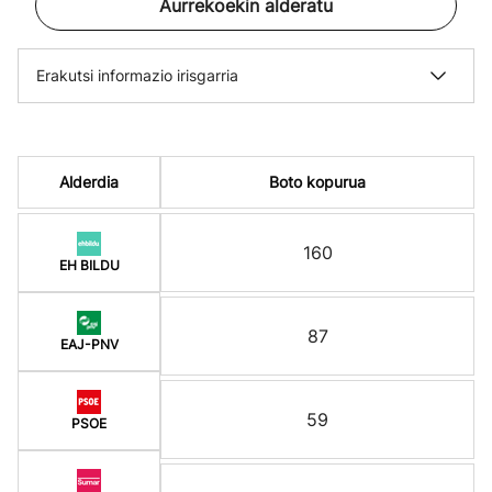
Aurrekoekin alderatu
Erakutsi informazio irisgarria
Alderdia
Boto kopurua
160
EH BILDU
87
EAJ-PNV
59
PSOE