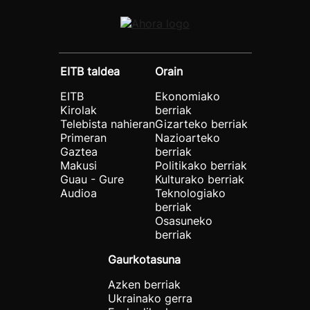
EITB taldea
Orain
EITB
Ekonomiako
Kirolak
berriak
Telebista nahieran
Gizarteko berriak
Primeran
Nazioarteko
Gaztea
berriak
Makusi
Politikako berriak
Guau - Gure
Kulturako berriak
Audioa
Teknologiako
berriak
Osasuneko
berriak
Gaurkotasuna
Azken berriak
Ukrainako gerra