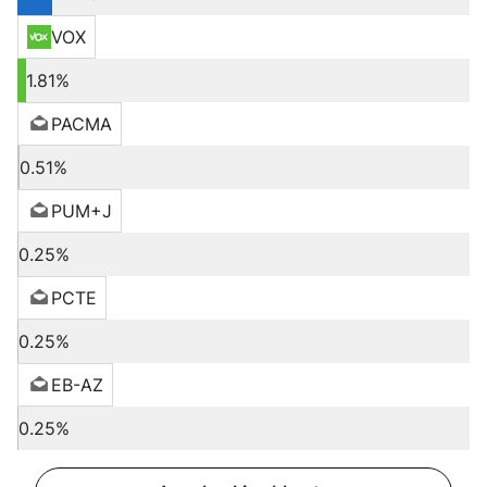
VOX
1.81%
PACMA
0.51%
PUM+J
0.25%
PCTE
0.25%
EB-AZ
0.25%