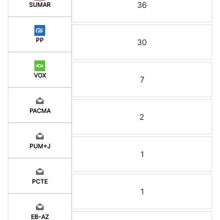
36
SUMAR
PP
30
VOX
7
PACMA
2
PUM+J
1
PCTE
1
EB-AZ