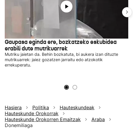
Gaupasa eginda ere, bozkatzeko eskubidea
erabili dute mutrikuarrek
Mutriku jaietan da. Behin bozkatuta, bi aukera izan dituzte
mutrikuarrek: jaiez gozatzen jarraitu edo atzokotik
errekuperatu.
Hasiera
Politika
Hauteskundeak
Hauteskunde Orokorrak
Hauteskunde Orokorren Emaitzak
Araba
Donemiliaga