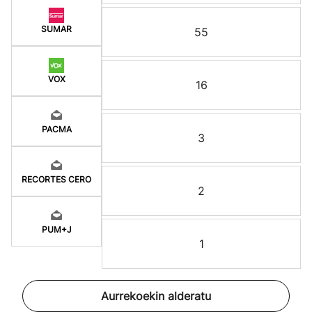
SUMAR
55
VOX
16
PACMA
3
RECORTES CERO
2
PUM+J
1
Aurrekoekin alderatu