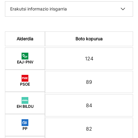
Erakutsi informazio irisgarria
Alderdia
Boto kopurua
124
EAJ-PNV
89
PSOE
84
EH BILDU
82
PP