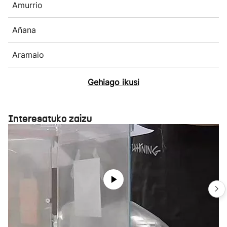
Amurrio
Añana
Aramaio
Gehiago ikusi
Interesatuko zaizu