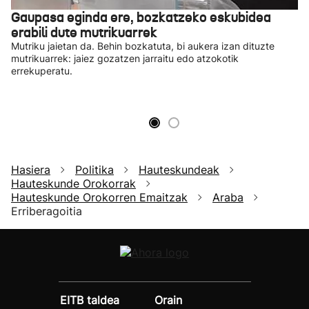
Gaupasa eginda ere, bozkatzeko eskubidea
erabili dute mutrikuarrek
Mutriku jaietan da. Behin bozkatuta, bi aukera izan dituzte
mutrikuarrek: jaiez gozatzen jarraitu edo atzokotik
errekuperatu.
Hasiera
Politika
Hauteskundeak
Hauteskunde Orokorrak
Hauteskunde Orokorren Emaitzak
Araba
Erriberagoitia
EITB taldea
Orain