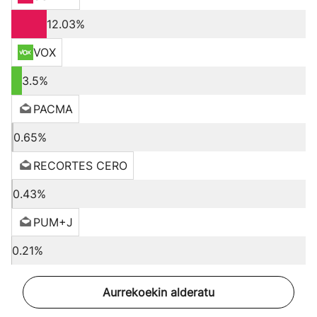
12.03%
VOX
3.5%
PACMA
0.65%
RECORTES CERO
0.43%
PUM+J
0.21%
Aurrekoekin alderatu