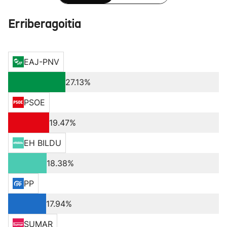
Erriberagoitia
EAJ-PNV
27.13%
PSOE
19.47%
EH BILDU
18.38%
PP
17.94%
SUMAR