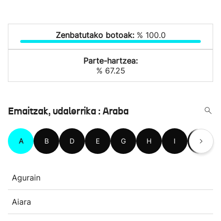
Zenbatutako botoak:
% 100.0
Parte-hartzea:
% 67.25
Emaitzak, udalerrika : Araba
A
B
D
E
G
H
I
K
Agurain
Aiara