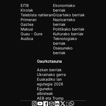
EITB
Ekonomiako
Kirolak
berriak
Telebista nahieran
Gizarteko berriak
Primeran
Nazioarteko
Gaztea
berriak
Makusi
Politikako berriak
Guau - Gure
Kulturako berriak
Audioa
Teknologiako
berriak
Osasuneko
berriak
Gaurkotasuna
Azken berriak
Ukrainako gerra
Euskadiko lan
egutegia 2026
Eguneko
albisteak
AEB eta Trump