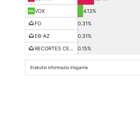
VOX
4.13%
FO
0.31%
EB-AZ
0.31%
RECORTES CERO
0.15%
Erakutsi informazio irisgarria