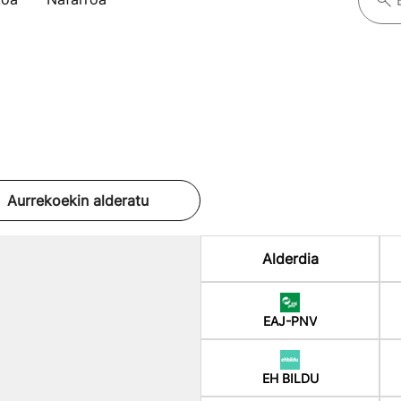
Aurrekoekin alderatu
Alderdia
EAJ-PNV
EH BILDU