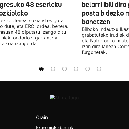
gresuko 48 eserleku
belarri ibili dir
ozkiolako
posta bidezko 
tek diotenez, sozialistek gora
banatzen
o dute, eta ERC, ordea, behera.
Bilboko Indautxu Ika
esuan 48 diputatu izango ditu
grabatutako irudiak d
uniak, ondorioz, garrantzia
eta Nafarroako haute
izikoa izango da.
izan dira lanean Cor
furgonetak.
Orain
Ekonomiako berriak