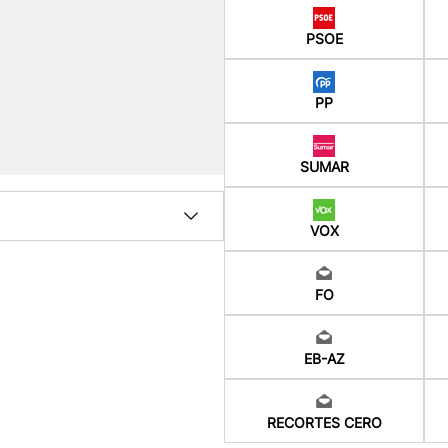
PSOE
PP
SUMAR
VOX
FO
EB-AZ
RECORTES CERO