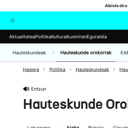
Albiste dira
Aktualitatea
Politika
Kul
Aktualitatea
Politika
Kultura
Ikusmiran
Eguraldia
Gizartea
Hauteskundeak
Ekonomia
Hauteskundeak
Hauteskunde orokorrak
EA
Munduko albisteak
Hasiera
Politika
Hauteskundeak
Hau
Entzun
Hauteskunde Oro
Laburpena
Araba
Bizkaia
Gipuz