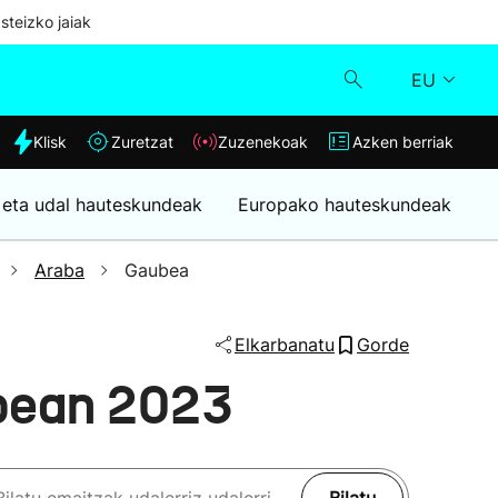
steizko jaiak
EU
dia
Klisk
Zuretzat
Zuzenekoak
Azken berriak
Klisk
 eta udal hauteskundeak
Europako hauteskundeak
Zuzenekoak
Araba
Gaubea
Zuretzat
Elkarbanatu
Gorde
Azken berriak
bean 2023