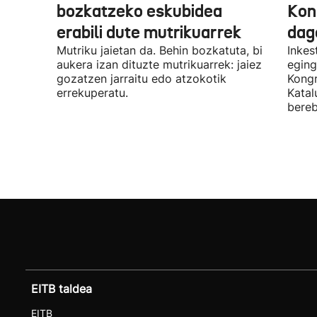
bozkatzeko eskubidea
Kon
erabili dute mutrikuarrek
dag
Mutriku jaietan da. Behin bozkatuta, bi
Inkes
aukera izan dituzte mutrikuarrek: jaiez
eging
gozatzen jarraitu edo atzokotik
Kongr
errekuperatu.
Katal
bereb
EITB taldea
EITB