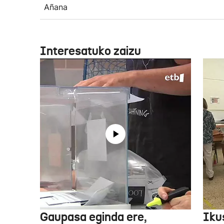
Añana
Interesatuko zaizu
Gaupasa eginda ere,
Iku