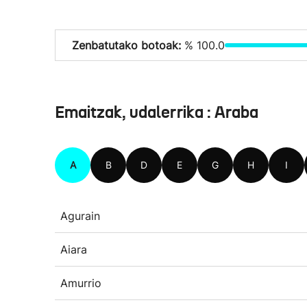
Zenbatutako botoak:
% 100.0
Emaitzak, udalerrika : Araba
A
B
D
E
G
H
I
Agurain
Aiara
Amurrio