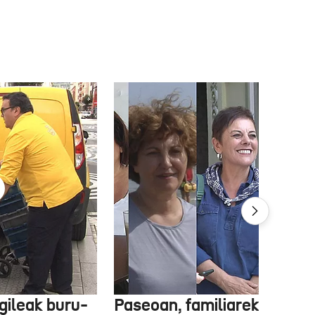
gileak buru-
Paseoan, familiarekin edo