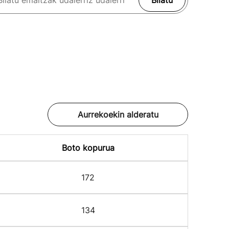
Bilatu
Aurrekoekin alderatu
Boto kopurua
172
134