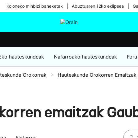
|
|
Koloneko minbizi baheketak
Abuztuaren 12ko eklipsea
Ga
tura
Ikusmiran
Egural
Osasuna
Teknologia
Eko hauteskundeak
Nafarroako hauteskundeak
Foru
teskunde Orokorrak
Hauteskunde Orokorren Emaitzak
korren emaitzak Gau
koa
Nafarroa