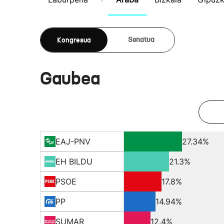
Kongresua
Senatua
Gaubea
EAJ-PNV
27.34%
EH BILDU
21.3%
PSOE
17.8%
PP
14.94%
SUMAR
12.4%