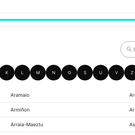
K
L
M
N
O
S
U
V
Z
Aramaio
Ar
Armiñon
Ar
Arraia-Maeztu
As