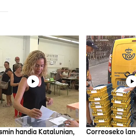
smin handia Katalunian,
Correoseko lan