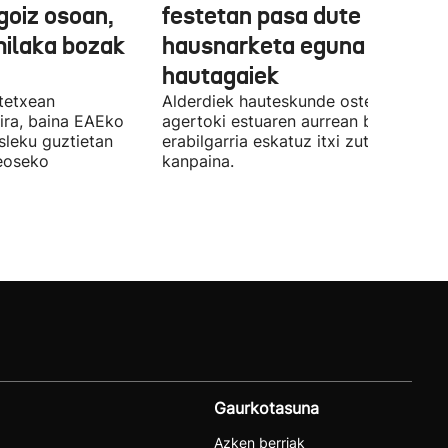
a goiz osoan,
festetan pasa dute
milaka bozak
hausnarketa eguna
hautagaiek
stetxean
Alderdiek hauteskunde osteko balizk
ira, baina EAEko
agertoki estuaren aurrean boto
sleku guztietan
erabilgarria eskatuz itxi zuten atzo
reoseko
kanpaina.
Gaurkotasuna
Azken berriak