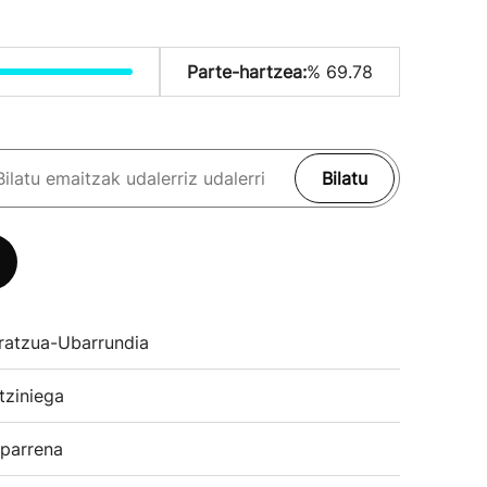
Parte-hartzea:
% 69.78
Bilatu
ratzua-Ubarrundia
tziniega
parrena