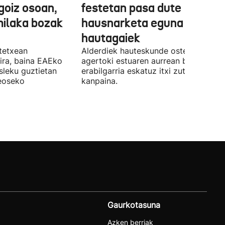
a goiz osoan,
festetan pasa dute
milaka bozak
hausnarketa eguna
hautagaiek
stetxean
Alderdiek hauteskunde osteko balizk
ira, baina EAEko
agertoki estuaren aurrean boto
sleku guztietan
erabilgarria eskatuz itxi zuten atzo
reoseko
kanpaina.
Gaurkotasuna
Azken berriak