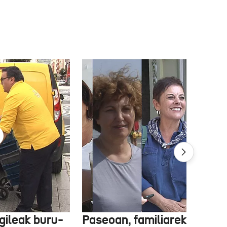
gileak buru-
Paseoan, familiarekin edo