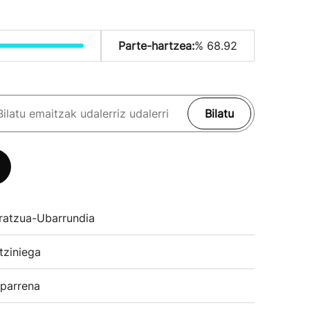
Parte-hartzea:
% 68.92
Bilatu
ratzua-Ubarrundia
tziniega
parrena