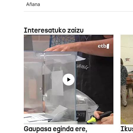
Añana
Interesatuko zaizu
Gaupasa eginda ere,
Iku