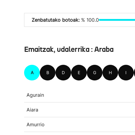
Zenbatutako botoak:
% 100.0
Emaitzak, udalerrika : Araba
A
B
D
E
G
H
I
Agurain
Aiara
Amurrio