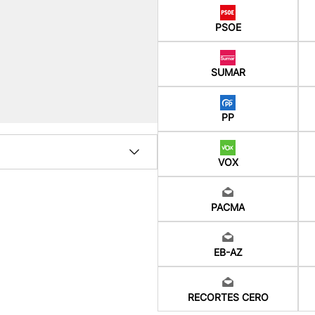
PSOE
SUMAR
PP
VOX
PACMA
EB-AZ
RECORTES CERO