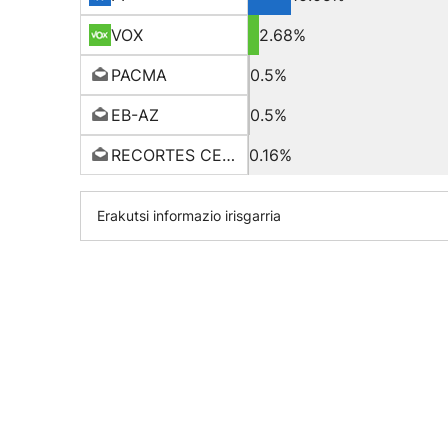
VOX
2.68%
PACMA
0.5%
EB-AZ
0.5%
RECORTES CERO
0.16%
Erakutsi informazio irisgarria