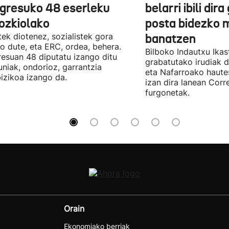
gresuko 48 eserleku
belarri ibili dir
ozkiolako
posta bidezko 
tek diotenez, sozialistek gora
banatzen
o dute, eta ERC, ordea, behera.
Bilboko Indautxu Ika
esuan 48 diputatu izango ditu
grabatutako irudiak d
uniak, ondorioz, garrantzia
eta Nafarroako haute
izikoa izango da.
izan dira lanean Cor
furgonetak.
Orain
Ekonomiako berriak