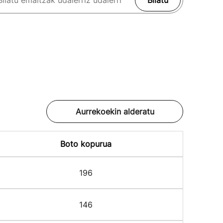
Bilatu
Aurrekoekin alderatu
Boto kopurua
196
146