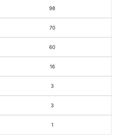
98
70
60
16
3
3
1