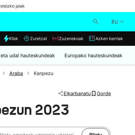
steizko jaiak
EU
dia
Klisk
Zuretzat
Zuzenekoak
Azken berriak
Klisk
 eta udal hauteskundeak
Europako hauteskundeak
Zuzenekoak
Araba
Kanpezu
Zuretzat
Elkarbanatu
Gorde
Azken berriak
pezun 2023