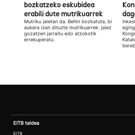
bozkatzeko eskubidea
Kon
erabili dute mutrikuarrek
dag
Mutriku jaietan da. Behin bozkatuta, bi
Inkes
aukera izan dituzte mutrikuarrek: jaiez
eging
gozatzen jarraitu edo atzokotik
Kongr
errekuperatu.
Katal
bereb
EITB taldea
EITB