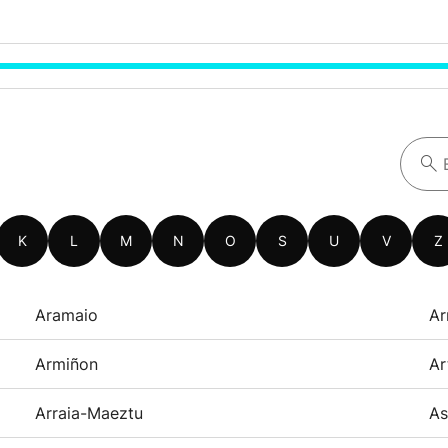
K
L
M
N
O
S
U
V
Z
Aramaio
Ar
Armiñon
Ar
Arraia-Maeztu
As