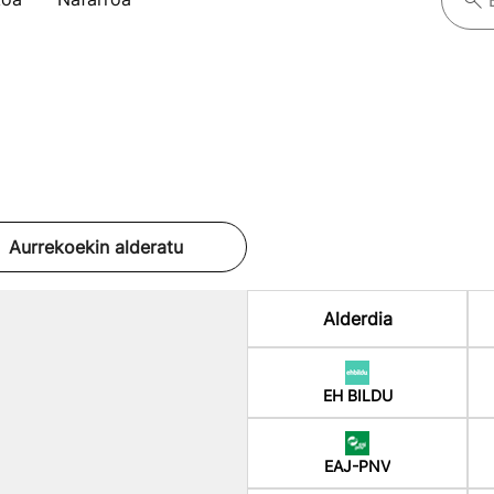
Aurrekoekin alderatu
Alderdia
EH BILDU
EAJ-PNV