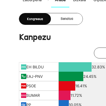
Kongresua
Senatua
Kanpezu
EH BILDU
32.83%
EAJ-PNV
24.45%
PSOE
16.41%
SUMAR
11.72%
PP
10.05%