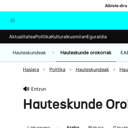
Albiste dira
Aktualitatea
Politika
Kul
Aktualitatea
Politika
Kultura
Ikusmiran
Eguraldia
Gizartea
Hauteskundeak
Ekonomia
Hauteskundeak
Hauteskunde orokorrak
EA
Munduko albisteak
Hasiera
Politika
Hauteskundeak
Hau
Entzun
Hauteskunde Oro
Laburpena
Araba
Bizkaia
Gipuz