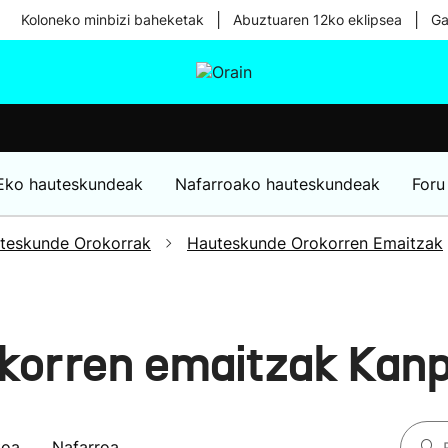
|
|
Koloneko minbizi baheketak
Abuztuaren 12ko eklipsea
Ga
tura
Ikusmiran
Egural
Osasuna
Teknologia
Eko hauteskundeak
Nafarroako hauteskundeak
Foru
teskunde Orokorrak
Hauteskunde Orokorren Emaitzak
korren emaitzak Kan
koa
Nafarroa