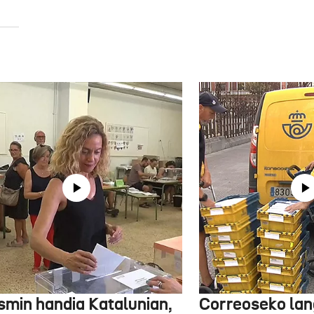
smin handia Katalunian,
Correoseko lan