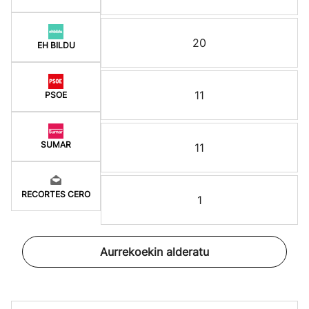
20
EH BILDU
11
PSOE
SUMAR
11
RECORTES CERO
1
Aurrekoekin alderatu