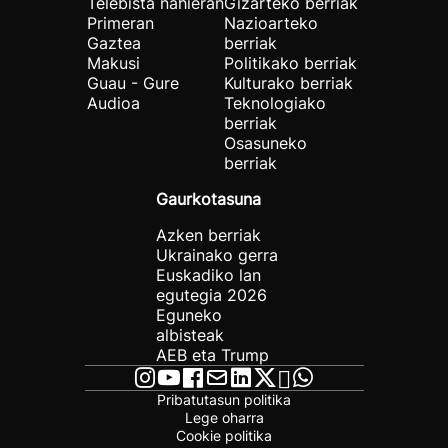
Telebista nahieran
Gizarteko berriak
Primeran
Nazioarteko
Gaztea
berriak
Makusi
Politikako berriak
Guau - Gure
Kulturako berriak
Audioa
Teknologiako
berriak
Osasuneko
berriak
Gaurkotasuna
Azken berriak
Ukrainako gerra
Euskadiko lan
egutegia 2026
Eguneko
albisteak
AEB eta Trump
Pribatutasun politika
Lege oharra
Cookie politika