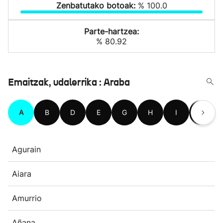
Zenbatutako botoak:
% 100.0
Parte-hartzea:
% 80.92
Emaitzak, udalerrika : Araba
A
B
D
E
G
H
I
K
Agurain
Aiara
Amurrio
Añana