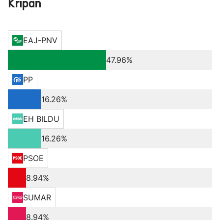
Kripan
EAJ-PNV
47.96%
PP
16.26%
EH BILDU
16.26%
PSOE
8.94%
SUMAR
8.94%