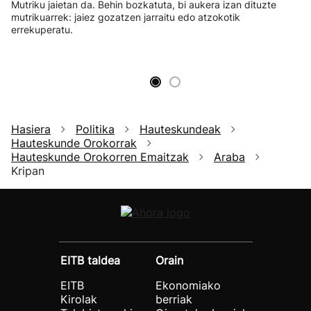
Mutriku jaietan da. Behin bozkatuta, bi aukera izan dituzte
mutrikuarrek: jaiez gozatzen jarraitu edo atzokotik
errekuperatu.
Hasiera
Politika
Hauteskundeak
Hauteskunde Orokorrak
Hauteskunde Orokorren Emaitzak
Araba
Kripan
EITB taldea
Orain
EITB
Ekonomiako
Kirolak
berriak