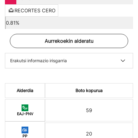
RECORTES CERO
0.81%
Aurrekoekin alderatu
Erakutsi informazio irisgarria
Alderdia
Boto kopurua
59
EAJ-PNV
20
PP