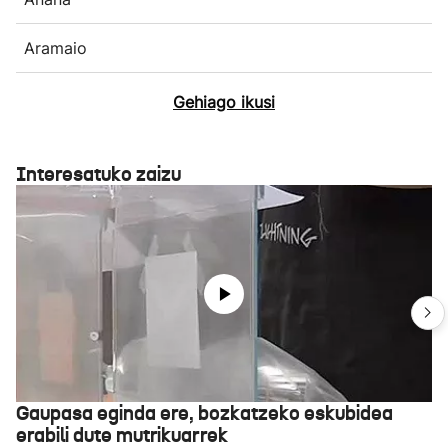
Aramaio
Gehiago ikusi
Interesatuko zaizu
Gaupasa eginda ere, bozkatzeko eskubidea
erabili dute mutrikuarrek