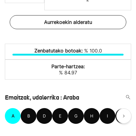
Aurrekoekin alderatu
Zenbatutako botoak:
% 100.0
Parte-hartzea:
% 84.97
Emaitzak, udalerrika : Araba
A
B
D
E
G
H
I
K