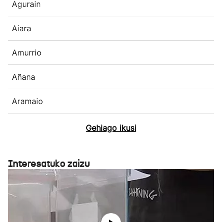
Agurain
Aiara
Amurrio
Añana
Aramaio
Gehiago ikusi
Interesatuko zaizu