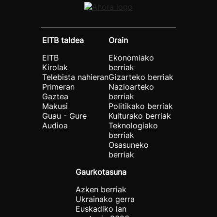
EITB taldea
Orain
EITB
Ekonomiako
Kirolak
berriak
Telebista nahieran
Gizarteko berriak
Primeran
Nazioarteko
Gaztea
berriak
Makusi
Politikako berriak
Guau - Gure
Kulturako berriak
Audioa
Teknologiako
berriak
Osasuneko
berriak
Gaurkotasuna
Azken berriak
Ukrainako gerra
Euskadiko lan