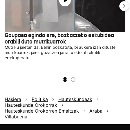
Gaupasa eginda ere, bozkatzeko eskubidea
erabili dute mutrikuarrek
Mutriku jaietan da. Behin bozkatuta, bi aukera izan dituzte
mutrikuarrek: jaiez gozatzen jarraitu edo atzokotik
errekuperatu.
Hasiera
Politika
Hauteskundeak
Hauteskunde Orokorrak
Hauteskunde Orokorren Emaitzak
Araba
Villabuena