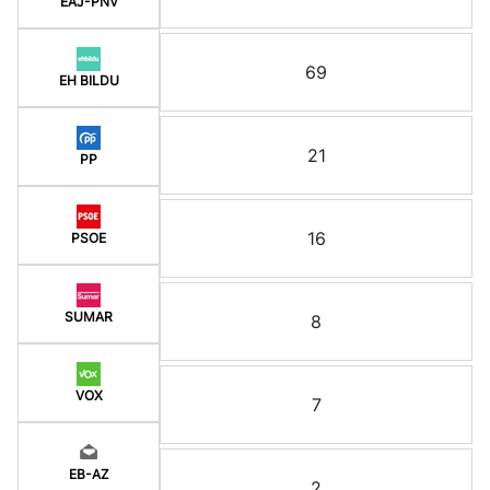
EAJ-PNV
69
EH BILDU
21
PP
16
PSOE
SUMAR
8
VOX
7
EB-AZ
2