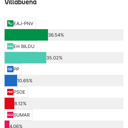
Villabuena
EAJ-PNV
36.54%
EH BILDU
35.02%
PP
10.65%
PSOE
8.12%
SUMAR
4.06%