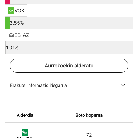
VOX
3.55%
EB-AZ
1.01%
Aurrekoekin alderatu
Erakutsi informazio irisgarria
Alderdia
Boto kopurua
72