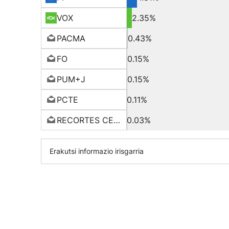
VOX
2.35%
PACMA
0.43%
FO
0.15%
PUM+J
0.15%
PCTE
0.11%
RECORTES CERO
0.03%
Erakutsi informazio irisgarria