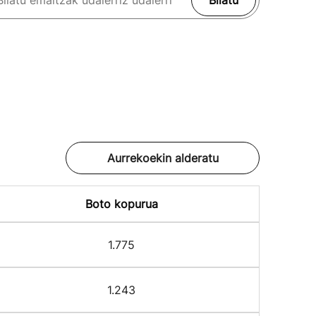
Bilatu
Aurrekoekin alderatu
Boto kopurua
1.775
1.243