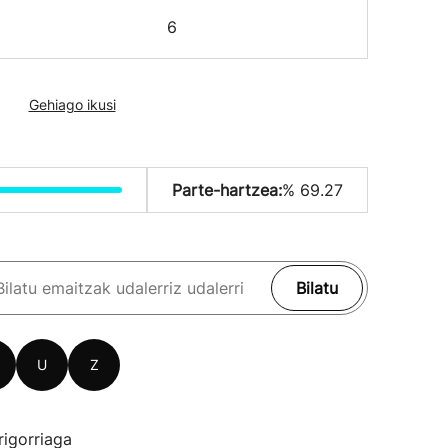
6
Gehiago ikusi
Parte-hartzea:
% 69.27
Bilatu
U
Z
rigorriaga