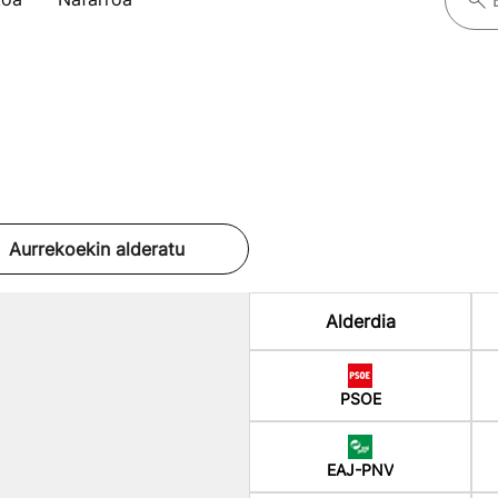
Aurrekoekin alderatu
Alderdia
PSOE
EAJ-PNV