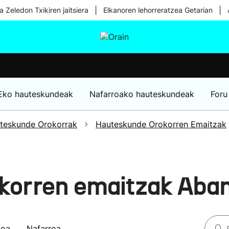
|
|
a Zeledon Txikiren jaitsiera
Elkanoren lehorreratzea Getarian
tura
Ikusmiran
Egural
Osasuna
Teknologia
Eko hauteskundeak
Nafarroako hauteskundeak
Foru
teskunde Orokorrak
Hauteskunde Orokorren Emaitzak
korren emaitzak Aba
koa
Nafarroa