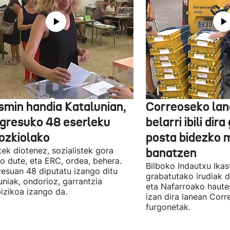
smin handia Katalunian,
Correoseko lan
gresuko 48 eserleku
belarri ibili dir
ozkiolako
posta bidezko 
tek diotenez, sozialistek gora
banatzen
o dute, eta ERC, ordea, behera.
Bilboko Indautxu Ika
esuan 48 diputatu izango ditu
grabatutako irudiak d
uniak, ondorioz, garrantzia
eta Nafarroako haute
izikoa izango da.
izan dira lanean Cor
furgonetak.