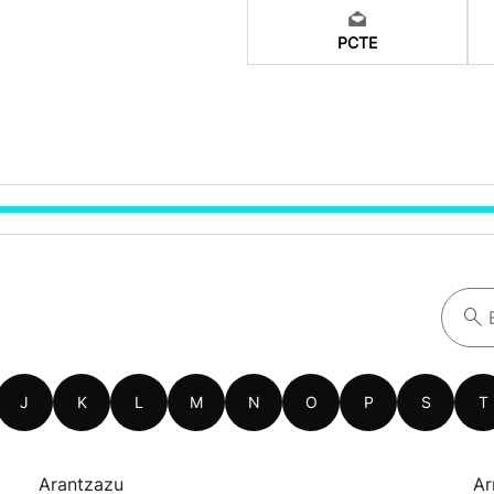
PCTE
J
K
L
M
N
O
P
S
T
Arantzazu
Ar