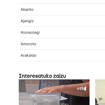
Abanto
Ajangiz
Alonsotegi
Amoroto
Arakaldo
Interesatuko zaizu