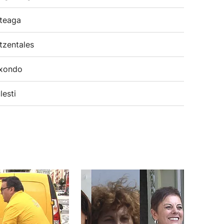
teaga
tzentales
xondo
lesti