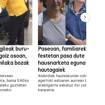
gileak buru-
Paseoan, familiarekin edo
a goiz osoan,
festetan pasa dute
milaka bozak
hausnarketa eguna
hautagaiek
stetxean
Alderdiek hauteskunde osteko balizk
ira, baina EAEko
agertoki estuaren aurrean boto
sleku guztietan
erabilgarria eskatuz itxi zuten atzo
reoseko
kanpaina.