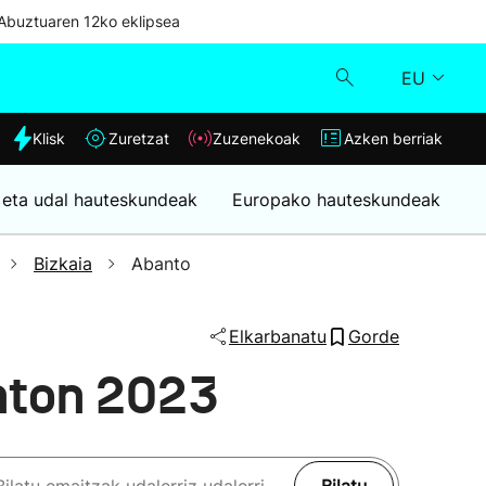
Abuztuaren 12ko eklipsea
EU
dia
Klisk
Zuretzat
Zuzenekoak
Azken berriak
Klisk
 eta udal hauteskundeak
Europako hauteskundeak
Zuzenekoak
Bizkaia
Abanto
Zuretzat
Elkarbanatu
Gorde
Azken berriak
nton 2023