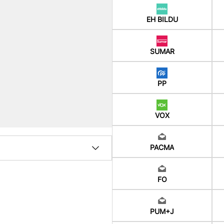
EH BILDU
SUMAR
PP
VOX
PACMA
FO
PUM+J