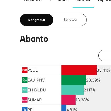
Kongresua
Senatua
Abanto
PSOE
33.41%
EAJ-PNV
23.39%
EH BILDU
21.17%
SUMAR
13.38%
PP
4.81%