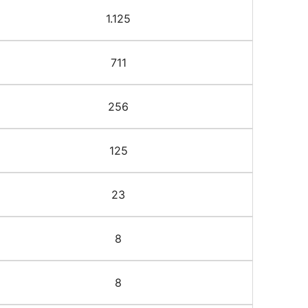
1.125
711
256
125
23
8
8