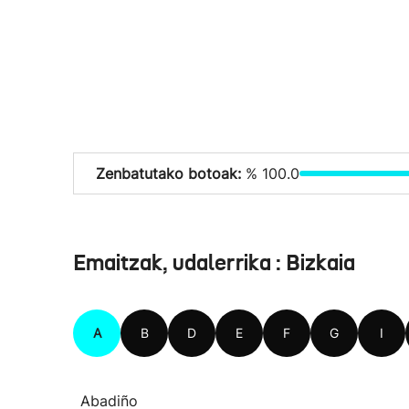
Zenbatutako botoak:
% 100.0
Emaitzak, udalerrika : Bizkaia
A
B
D
E
F
G
I
Abadiño