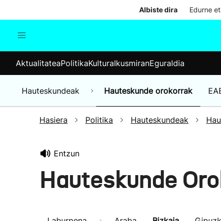
Albiste dira
Edurne et
Aktualitatea
Politika
Kul
Aktualitatea
Politika
Kultura
Ikusmiran
Eguraldia
Gizartea
Hauteskundeak
Ekonomia
Hauteskundeak
Hauteskunde orokorrak
EA
Munduko albisteak
Hasiera
Politika
Hauteskundeak
Hau
Entzun
Hauteskunde Oro
Laburpena
Araba
Bizkaia
Gipuz