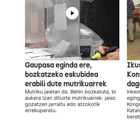
Gaupasa eginda ere,
Iku
bozkatzeko eskubidea
Kon
erabili dute mutrikuarrek
dag
Mutriku jaietan da. Behin bozkatuta, bi
Inkes
aukera izan dituzte mutrikuarrek: jaiez
eging
gozatzen jarraitu edo atzokotik
Kongr
errekuperatu.
Katal
bereb