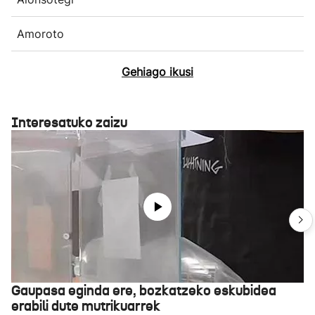
Amoroto
Gehiago ikusi
Interesatuko zaizu
Gaupasa eginda ere, bozkatzeko eskubidea
erabili dute mutrikuarrek