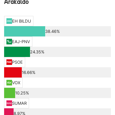
Arakaldo
EH BILDU
38.46%
EAJ-PNV
24.35%
PSOE
16.66%
VOX
10.25%
SUMAR
8.97%