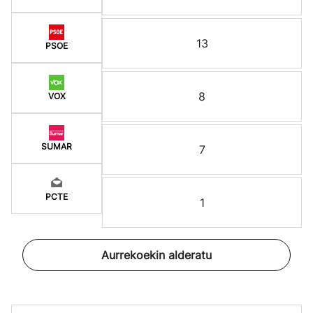
13
PSOE
8
VOX
SUMAR
7
PCTE
1
Aurrekoekin alderatu