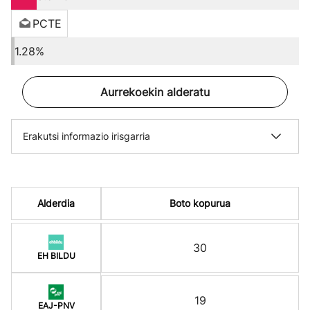
PCTE
1.28%
Aurrekoekin alderatu
Erakutsi informazio irisgarria
Alderdia
Boto kopurua
30
EH BILDU
19
EAJ-PNV