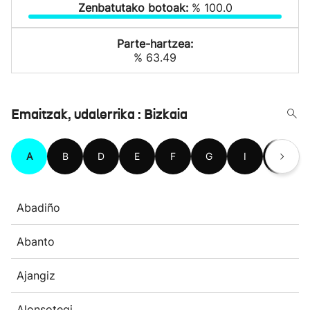
Zenbatutako botoak:
% 100.0
Parte-hartzea:
% 63.49
Emaitzak, udalerrika : Bizkaia
A
B
D
E
F
G
I
J
Abadiño
Abanto
Ajangiz
Alonsotegi