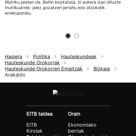
Mutriku jaietan da. Behin bozkatuta, bi aukera izan dituzte
mutrikuarrek: jaiez gozatzen jarraitu edo atzokotik
errekuperatu.
Hasiera
Politika
Hauteskundeak
Hauteskunde Orokorrak
Hauteskunde Orokorren Emaitzak
Bizkaia
Arakaldo
EITB taldea
Orain
EITB
Ekonomiako
Kirolak
berriak