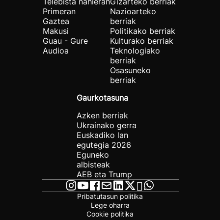
Telebista nahieran
Gizarteko berriak
Primeran
Nazioarteko
Gaztea
berriak
Makusi
Politikako berriak
Guau - Gure
Kulturako berriak
Audioa
Teknologiako
berriak
Osasuneko
berriak
Gaurkotasuna
Azken berriak
Ukrainako gerra
Euskadiko lan
egutegia 2026
Eguneko
albisteak
AEB eta Trump
Pribatutasun politika
Lege oharra
Cookie politika