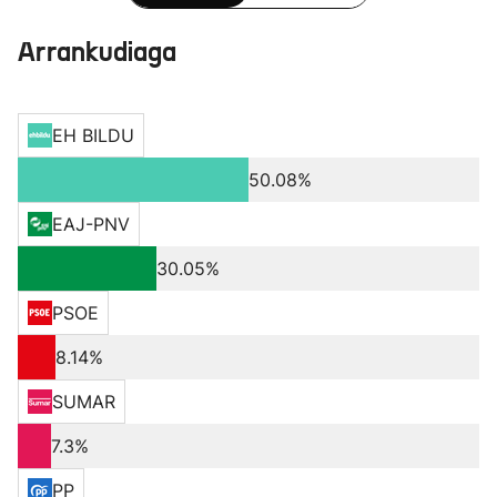
Arrankudiaga
EH BILDU
50.08%
EAJ-PNV
30.05%
PSOE
8.14%
SUMAR
7.3%
PP