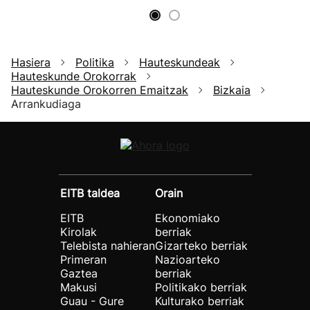
Hasiera
Politika
Hauteskundeak
Hauteskunde Orokorrak
Hauteskunde Orokorren Emaitzak
Bizkaia
Arrankudiaga
EITB taldea
Orain
EITB
Ekonomiako
Kirolak
berriak
Telebista nahieran
Gizarteko berriak
Primeran
Nazioarteko
Gaztea
berriak
Makusi
Politikako berriak
Guau - Gure
Kulturako berriak