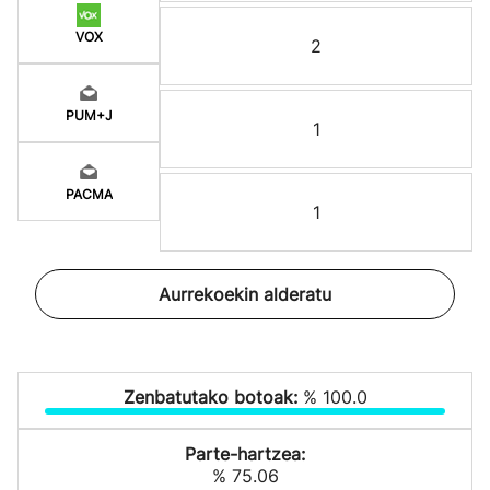
VOX
2
PUM+J
1
PACMA
1
Aurrekoekin alderatu
Zenbatutako botoak:
% 100.0
Parte-hartzea:
% 75.06