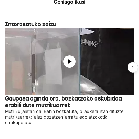
Gehiago ikusi
Interesatuko zaizu
Gaupasa eginda ere, bozkatzeko eskubidea
erabili dute mutrikuarrek
Mutriku jaietan da. Behin bozkatuta, bi aukera izan dituzte
mutrikuarrek: jaiez gozatzen jarraitu edo atzokotik
errekuperatu.