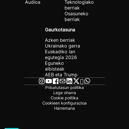
Audioa
Teknologiako
berriak
Osasuneko
berriak
Gaurkotasuna
Azken berriak
Ukrainako gerra
Euskadiko lan
egutegia 2026
Eguneko
albisteak
AEB eta Trump
Pribatutasun politika
Lege oharra
Cookie politika
Cookieen konfigurazioa
Harremana