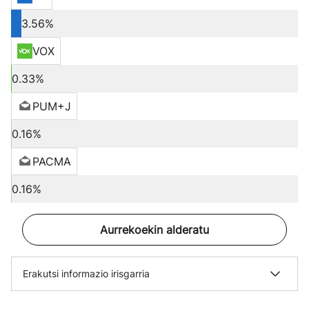
3.56%
VOX
0.33%
PUM+J
0.16%
PACMA
0.16%
Aurrekoekin alderatu
Erakutsi informazio irisgarria