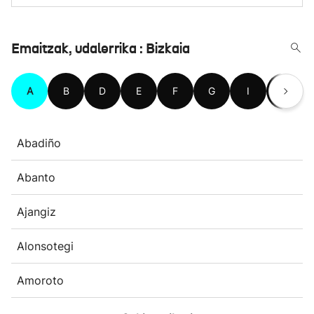
Emaitzak, udalerrika : Bizkaia
A
B
D
E
F
G
I
J
Abadiño
Abanto
Ajangiz
Alonsotegi
Amoroto