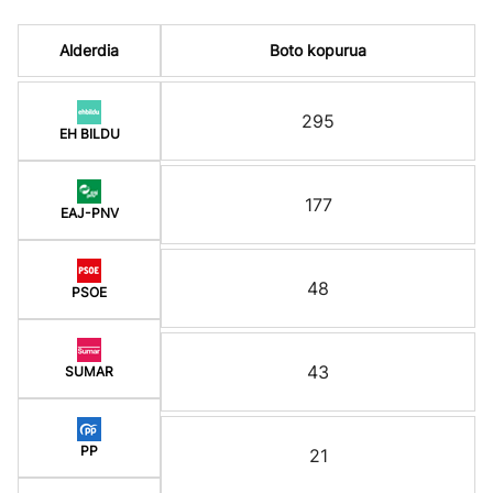
Alderdia
Boto kopurua
295
EH BILDU
177
EAJ-PNV
48
PSOE
43
SUMAR
PP
21