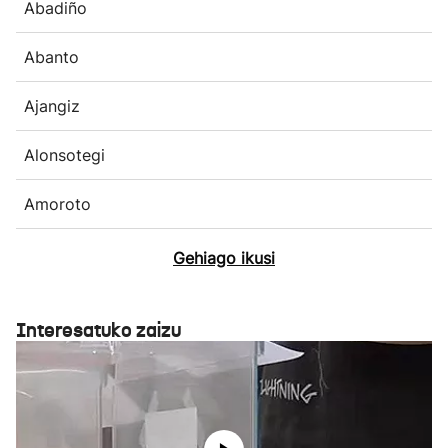
Abadiño
Abanto
Ajangiz
Alonsotegi
Amoroto
Gehiago ikusi
Interesatuko zaizu