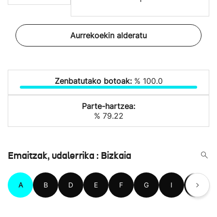
Aurrekoekin alderatu
Zenbatutako botoak:
% 100.0
Parte-hartzea:
% 79.22
Emaitzak, udalerrika : Bizkaia
A
B
D
E
F
G
I
J