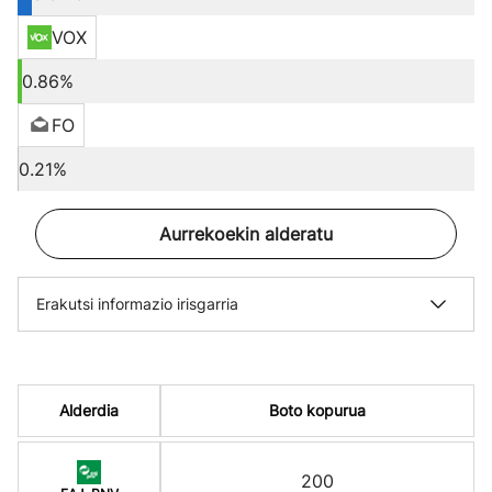
VOX
0.86%
FO
0.21%
Aurrekoekin alderatu
Erakutsi informazio irisgarria
Alderdia
Boto kopurua
200