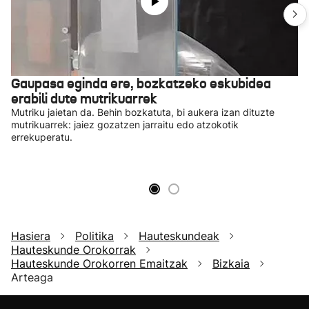
Gaupasa eginda ere, bozkatzeko eskubidea
erabili dute mutrikuarrek
Mutriku jaietan da. Behin bozkatuta, bi aukera izan dituzte
mutrikuarrek: jaiez gozatzen jarraitu edo atzokotik
errekuperatu.
Hasiera
Politika
Hauteskundeak
Hauteskunde Orokorrak
Hauteskunde Orokorren Emaitzak
Bizkaia
Arteaga