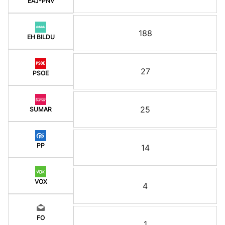
EAJ-PNV
188
EH BILDU
27
PSOE
25
SUMAR
PP
14
VOX
4
FO
1