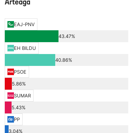
Arteaga
EAJ-PNV
43.47%
EH BILDU
40.86%
PSOE
5.86%
SUMAR
5.43%
PP
3.04%