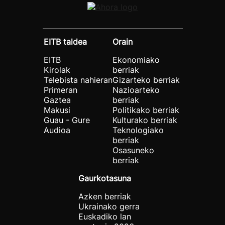
EITB taldea
Orain
EITB
Ekonomiako
Kirolak
berriak
Telebista nahieran
Gizarteko berriak
Primeran
Nazioarteko
Gaztea
berriak
Makusi
Politikako berriak
Guau - Gure
Kulturako berriak
Audioa
Teknologiako
berriak
Osasuneko
berriak
Gaurkotasuna
Azken berriak
Ukrainako gerra
Euskadiko lan