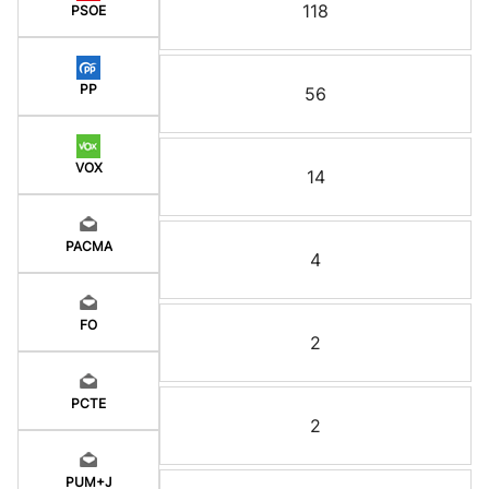
118
PSOE
PP
56
VOX
14
PACMA
4
FO
2
PCTE
2
PUM+J