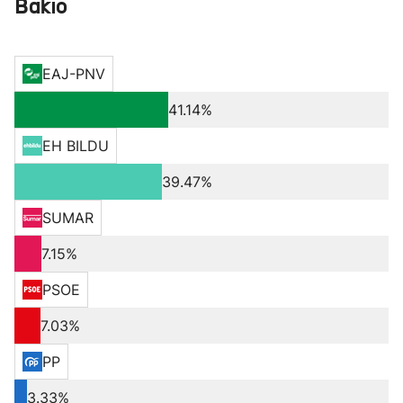
Bakio
EAJ-PNV
41.14%
EH BILDU
39.47%
SUMAR
7.15%
PSOE
7.03%
PP
3.33%