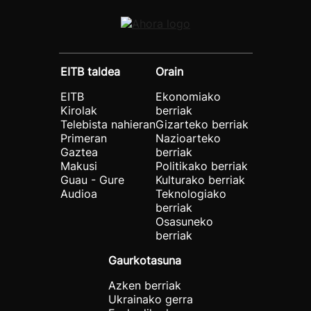
EITB taldea
Orain
EITB
Ekonomiako
Kirolak
berriak
Telebista nahieran
Gizarteko berriak
Primeran
Nazioarteko
Gaztea
berriak
Makusi
Politikako berriak
Guau - Gure
Kulturako berriak
Audioa
Teknologiako
berriak
Osasuneko
berriak
Gaurkotasuna
Azken berriak
Ukrainako gerra