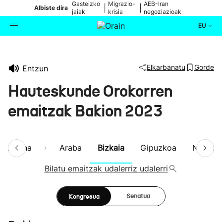
Gasteizko
Migrazio-
AEB-Iran
|
|
Albiste dira
jaiak
krisia
negoziazioak
EU
Aktualitatea
Bilatzailea
Elkarbanatu
Gorde
Entzun
Politika
Hauteskunde Orokorren
Kultura
emaitzak Bakion 2023
Ikusmiran
aburpena
Araba
Bizkaia
Gipuzkoa
Nafarro
Eguraldia
Bilatu emaitzak udalerriz udalerri
Kongresua
Senatua