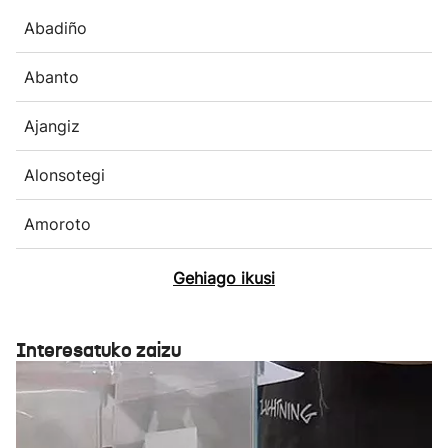
Abadiño
Abanto
Ajangiz
Alonsotegi
Amoroto
Gehiago ikusi
Interesatuko zaizu