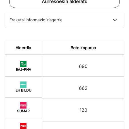
Aurrekoekin alderatu
Erakutsi informazio irisgarria
Alderdia
Boto kopurua
690
EAJ-PNV
662
EH BILDU
120
SUMAR