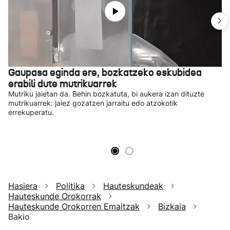
Gaupasa eginda ere, bozkatzeko eskubidea
erabili dute mutrikuarrek
Mutriku jaietan da. Behin bozkatuta, bi aukera izan dituzte
mutrikuarrek: jaiez gozatzen jarraitu edo atzokotik
errekuperatu.
Hasiera
Politika
Hauteskundeak
Hauteskunde Orokorrak
Hauteskunde Orokorren Emaitzak
Bizkaia
Bakio