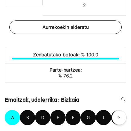
2
Aurrekoekin alderatu
Zenbatutako botoak:
% 100.0
Parte-hartzea:
% 76.2
Emaitzak, udalerrika : Bizkaia
A
B
D
E
F
G
I
J