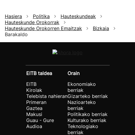
Hasiera
Politika
Hauteskundeak
Hauteskunde Orokorrak
Hauteskunde Orokorren Emaitzak
Bizkaia
Barakaldo
EITB taldea
Orain
EITB
Ekonomiako
Kirolak
berriak
Telebista nahieran
Gizarteko berriak
Primeran
Nazioarteko
Gaztea
berriak
Makusi
Politikako berriak
Guau - Gure
Kulturako berriak
Audioa
Teknologiako
berriak