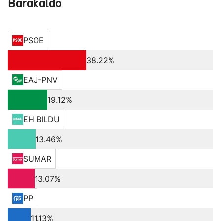
Barakaldo
PSOE
38.22%
EAJ-PNV
19.12%
EH BILDU
13.46%
SUMAR
13.07%
PP
11.13%