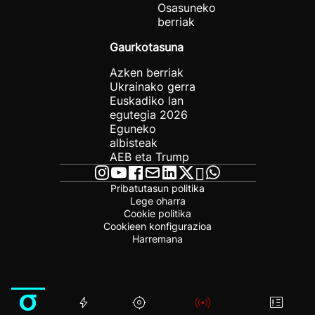
Osasuneko
berriak
Gaurkotasuna
Azken berriak
Ukrainako gerra
Euskadiko lan
egutegia 2026
Eguneko
albisteak
AEB eta Trump
Pribatutasun politika
Lege oharra
Cookie politika
Cookieen konfigurazioa
Harremana