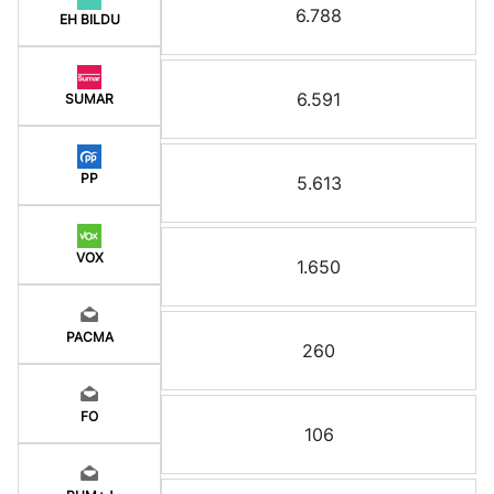
6.788
EH BILDU
6.591
SUMAR
PP
5.613
VOX
1.650
PACMA
260
FO
106