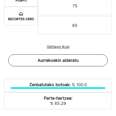
PUM+J
75
RECORTES CERO
65
Gehiago ikusi
Aurrekoekin alderatu
Zenbatutako botoak:
% 100.0
Parte-hartzea:
% 65.29