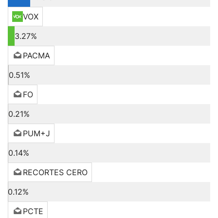
VOX
3.27%
PACMA
0.51%
FO
0.21%
PUM+J
0.14%
RECORTES CERO
0.12%
PCTE