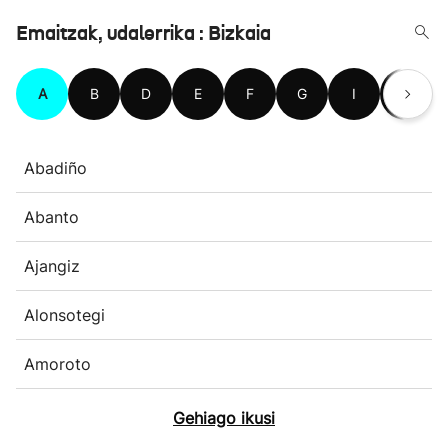
Emaitzak, udalerrika : Bizkaia
A
B
D
E
F
G
I
J
Abadiño
Abanto
Ajangiz
Alonsotegi
Amoroto
Gehiago ikusi