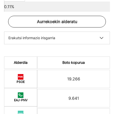
0.11%
Aurrekoekin alderatu
Erakutsi informazio irisgarria
Alderdia
Boto kopurua
19.266
PSOE
9.641
EAJ-PNV