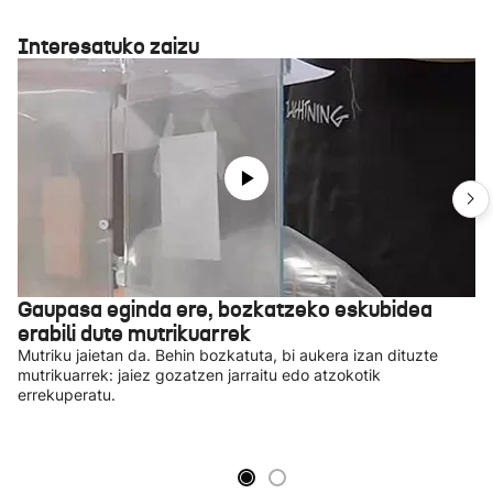
Interesatuko zaizu
Gaupasa eginda ere, bozkatzeko eskubidea
erabili dute mutrikuarrek
Mutriku jaietan da. Behin bozkatuta, bi aukera izan dituzte
mutrikuarrek: jaiez gozatzen jarraitu edo atzokotik
errekuperatu.