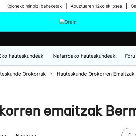
|
|
Koloneko minbizi baheketak
Abuztuaren 12ko eklipsea
Ga
tura
Ikusmiran
Egural
Osasuna
Teknologia
Eko hauteskundeak
Nafarroako hauteskundeak
Foru
teskunde Orokorrak
Hauteskunde Orokorren Emaitzak
korren emaitzak Ber
koa
Nafarroa