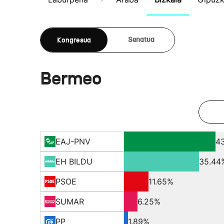
Kongresua
Senatua
Bermeo
EAJ-PNV
4
EH BILDU
35.44
PSOE
11.65%
SUMAR
6.25%
PP
1.89%