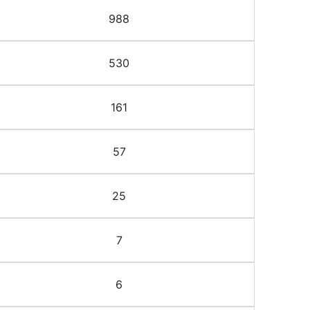
988
530
161
57
25
7
6