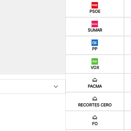
PSOE
SUMAR
PP
VOX
PACMA
RECORTES CERO
FO