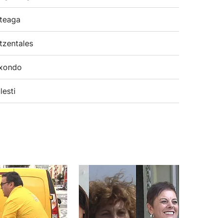
teaga
tzentales
xondo
lesti