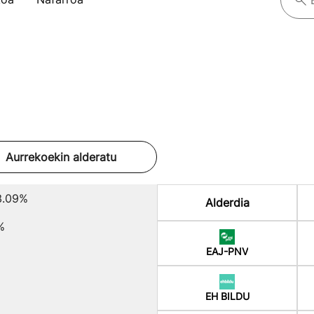
Aurrekoekin alderatu
3.09%
Alderdia
%
EAJ-PNV
EH BILDU