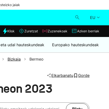
steizko jaiak
EU
dia
Klisk
Zuretzat
Zuzenekoak
Azken berriak
Klisk
 eta udal hauteskundeak
Europako hauteskundeak
Zuzenekoak
Bizkaia
Bermeo
Zuretzat
Elkarbanatu
Gorde
Azken berriak
meon 2023