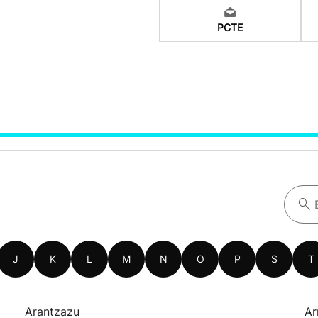
PCTE
J
K
L
M
N
O
P
S
T
Arantzazu
Ar