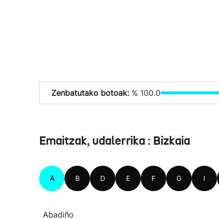
Zenbatutako botoak:
% 100.0
Emaitzak, udalerrika : Bizkaia
A
B
D
E
F
G
I
Abadiño