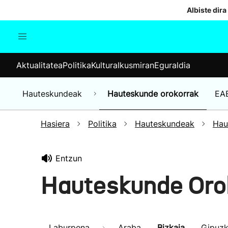
Albiste dira
Aktualitatea
Politika
Kul
Aktualitatea
Politika
Kultura
Ikusmiran
Eguraldia
Gizartea
Hauteskundeak
Ekonomia
Hauteskundeak
Hauteskunde orokorrak
EA
Munduko albisteak
Hasiera
Politika
Hauteskundeak
Hau
Entzun
Hauteskunde Oro
Laburpena
Araba
Bizkaia
Gipuz