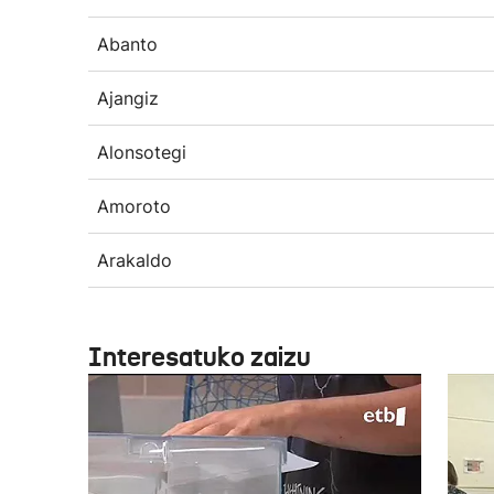
Abanto
Ajangiz
Alonsotegi
Amoroto
Arakaldo
Interesatuko zaizu