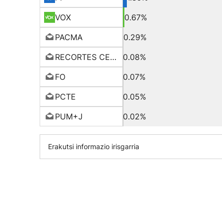
VOX
0.67%
PACMA
0.29%
RECORTES CERO
0.08%
FO
0.07%
PCTE
0.05%
PUM+J
0.02%
Erakutsi informazio irisgarria