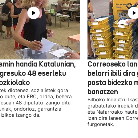
smin handia Katalunian,
Correoseko lan
gresuko 48 eserleku
belarri ibili dir
ozkiolako
posta bidezko 
tek diotenez, sozialistek gora
banatzen
o dute, eta ERC, ordea, behera.
Bilboko Indautxu Ika
esuan 48 diputatu izango ditu
grabatutako irudiak d
uniak, ondorioz, garrantzia
eta Nafarroako haute
izikoa izango da.
izan dira lanean Cor
furgonetak.