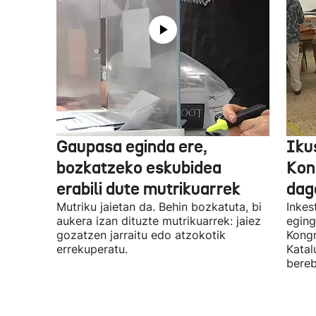
Gaupasa eginda ere,
Iku
bozkatzeko eskubidea
Kon
erabili dute mutrikuarrek
dag
Mutriku jaietan da. Behin bozkatuta, bi
Inkes
aukera izan dituzte mutrikuarrek: jaiez
eging
gozatzen jarraitu edo atzokotik
Kongr
errekuperatu.
Katal
bereb