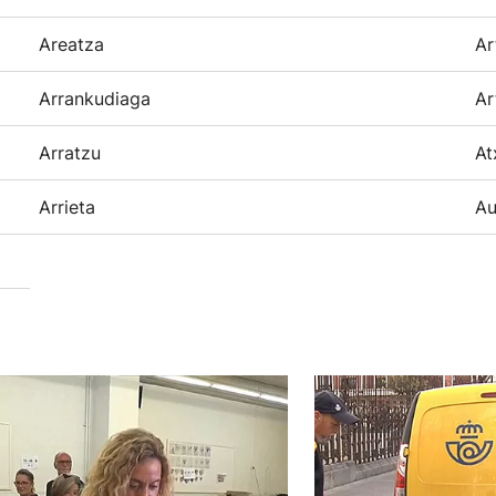
Areatza
Ar
Arrankudiaga
Ar
Arratzu
At
Arrieta
Au