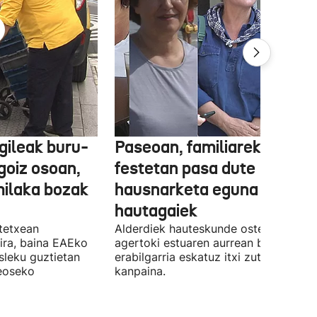
gileak buru-
Paseoan, familiarekin edo
a goiz osoan,
festetan pasa dute
milaka bozak
hausnarketa eguna
hautagaiek
stetxean
Alderdiek hauteskunde osteko balizk
ira, baina EAEko
agertoki estuaren aurrean boto
sleku guztietan
erabilgarria eskatuz itxi zuten atzo
reoseko
kanpaina.