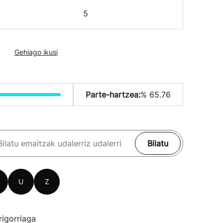
5
Gehiago ikusi
Parte-hartzea:
% 65.76
Bilatu
U
Z
rigorriaga