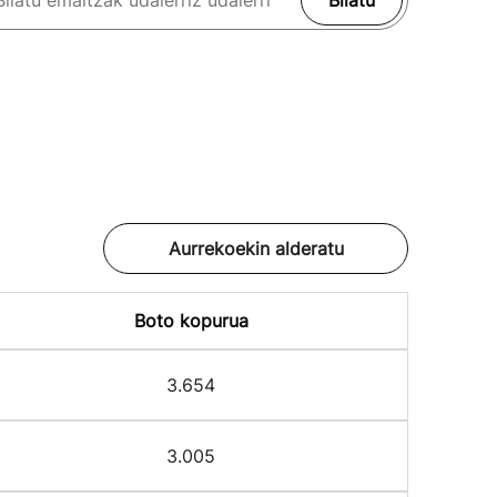
Bilatu
Aurrekoekin alderatu
Boto kopurua
3.654
3.005