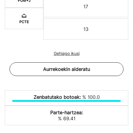
PUM+J
17
PCTE
13
Gehiago ikusi
Aurrekoekin alderatu
Zenbatutako botoak:
% 100.0
Parte-hartzea:
% 69.41