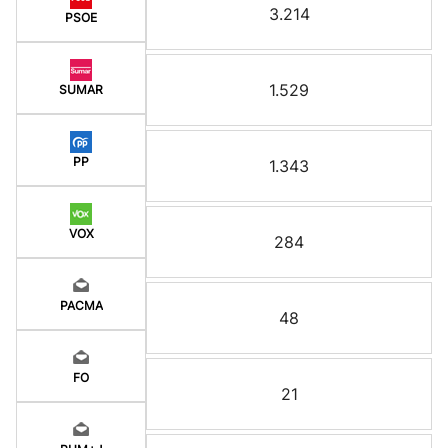
3.214
PSOE
1.529
SUMAR
PP
1.343
VOX
284
PACMA
48
FO
21