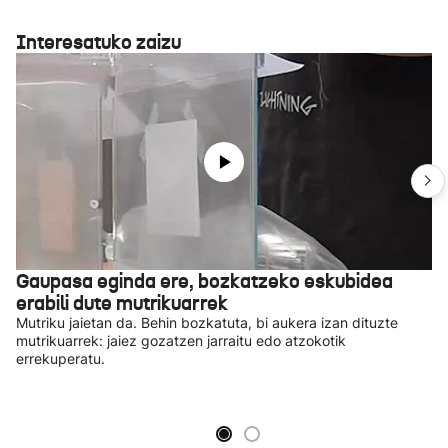
Interesatuko zaizu
Gaupasa eginda ere, bozkatzeko eskubidea
erabili dute mutrikuarrek
Mutriku jaietan da. Behin bozkatuta, bi aukera izan dituzte
mutrikuarrek: jaiez gozatzen jarraitu edo atzokotik
errekuperatu.