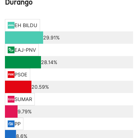
Durango
EH BILDU
29.91%
EAJ-PNV
28.14%
PSOE
20.59%
SUMAR
9.79%
PP
8.6%