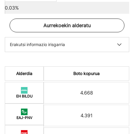
0.03%
Aurrekoekin alderatu
Erakutsi informazio irisgarria
Alderdia
Boto kopurua
4.668
EH BILDU
4.391
EAJ-PNV