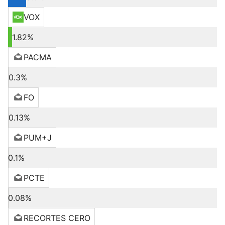
VOX
1.82%
PACMA
0.3%
FO
0.13%
PUM+J
0.1%
PCTE
0.08%
RECORTES CERO