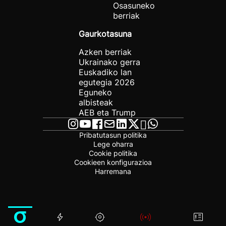
Osasuneko
berriak
Gaurkotasuna
Azken berriak
Ukrainako gerra
Euskadiko lan
egutegia 2026
Eguneko
albisteak
AEB eta Trump
Pribatutasun politika
Lege oharra
Cookie politika
Cookieen konfigurazioa
Harremana