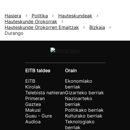
Hasiera
Politika
Hauteskundeak
Hauteskunde Orokorrak
Hauteskunde Orokorren Emaitzak
Bizkaia
Durango
EITB taldea
Orain
EITB
Ekonomiako
Kirolak
berriak
Telebista nahieran
Gizarteko berriak
Primeran
Nazioarteko
Gaztea
berriak
Makusi
Politikako berriak
Guau - Gure
Kulturako berriak
Audioa
Teknologiako
berriak