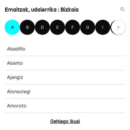
Emaitzak, udalerrika : Bizkaia
A
B
D
E
F
G
I
J
Abadiño
Abanto
Ajangiz
Alonsotegi
Amoroto
Gehiago ikusi