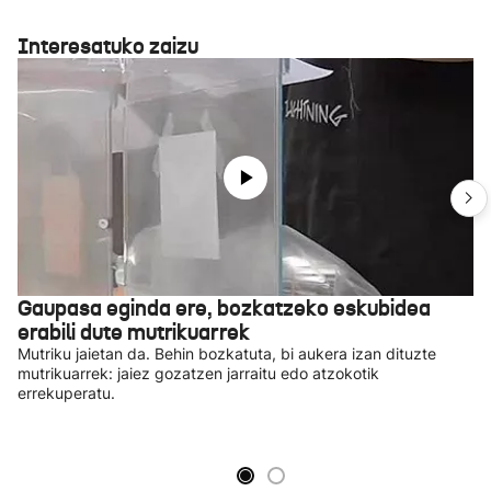
Interesatuko zaizu
Gaupasa eginda ere, bozkatzeko eskubidea
erabili dute mutrikuarrek
Mutriku jaietan da. Behin bozkatuta, bi aukera izan dituzte
mutrikuarrek: jaiez gozatzen jarraitu edo atzokotik
errekuperatu.