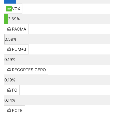
VOX
3.69%
PACMA
0.59%
PUM+J
0.19%
RECORTES CERO
0.19%
FO
0.14%
PCTE