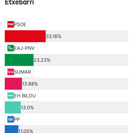
Etxebarri
PSOE
33.16%
EAJ-PNV
23.23%
SUMAR
13.88%
EH BILDU
13.0%
PP
11.05%