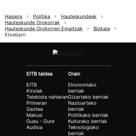
Hasiera
Politika
Hauteskundeak
Hauteskunde Orokorrak
Hauteskunde Orokorren Emaitzak
Bizkaia
Etxebarri
EITB taldea
Orain
EITB
Ekonomiako
Kirolak
berriak
Telebista nahieran
Gizarteko berriak
Primeran
Nazioarteko
Gaztea
berriak
Makusi
Politikako berriak
Guau - Gure
Kulturako berriak
Audioa
Teknologiako
berriak