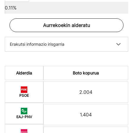
0.11%
Aurrekoekin alderatu
Erakutsi informazio irisgarria
Alderdia
Boto kopurua
2.004
PSOE
1.404
EAJ-PNV