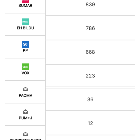
839
SUMAR
786
EH BILDU
PP
668
VOX
223
PACMA
36
PUM+J
12