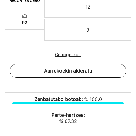
RECORTES CERO
12
FO
9
Gehiago ikusi
Aurrekoekin alderatu
Zenbatutako botoak:
% 100.0
Parte-hartzea:
% 67.32