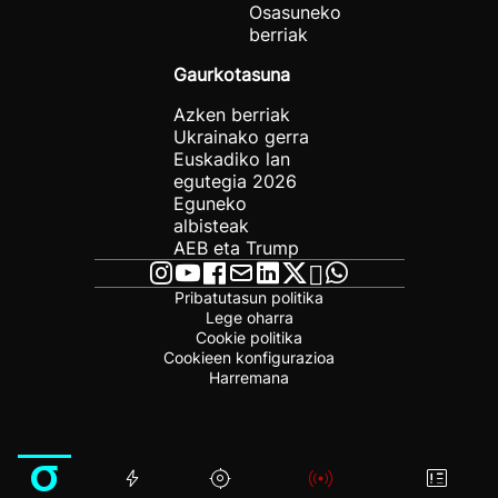
Osasuneko
berriak
Gaurkotasuna
Azken berriak
Ukrainako gerra
Euskadiko lan
egutegia 2026
Eguneko
albisteak
AEB eta Trump
Pribatutasun politika
Lege oharra
Cookie politika
Cookieen konfigurazioa
Harremana