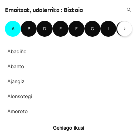
Emaitzak, udalerrika : Bizkaia
A
B
D
E
F
G
I
J
Abadiño
Abanto
Ajangiz
Alonsotegi
Amoroto
Gehiago ikusi