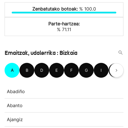
Zenbatutako botoak:
% 100.0
Parte-hartzea:
% 71.11
Emaitzak, udalerrika : Bizkaia
A
B
D
E
F
G
I
J
Abadiño
Abanto
Ajangiz