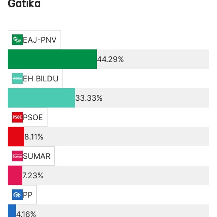
Gatika
EAJ-PNV
44.29%
EH BILDU
33.33%
PSOE
8.11%
SUMAR
7.23%
PP
4.16%