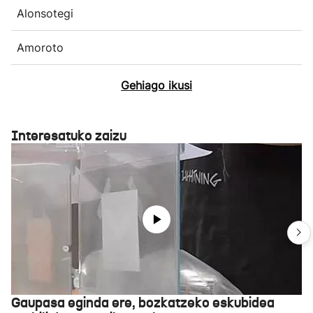
Alonsotegi
Amoroto
Gehiago ikusi
Interesatuko zaizu
Gaupasa eginda ere, bozkatzeko eskubidea