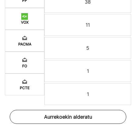
PP
38
VOX
11
PACMA
5
FO
1
PCTE
1
Aurrekoekin alderatu