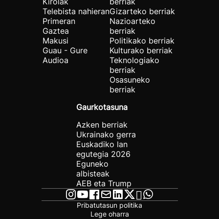
Kirolak
berriak
Telebista nahieran
Gizarteko berriak
Primeran
Nazioarteko
Gaztea
berriak
Makusi
Politikako berriak
Guau - Gure
Kulturako berriak
Audioa
Teknologiako
berriak
Osasuneko
berriak
Gaurkotasuna
Azken berriak
Ukrainako gerra
Euskadiko lan
egutegia 2026
Eguneko
albisteak
AEB eta Trump
Pribatutasun politika
Lege oharra