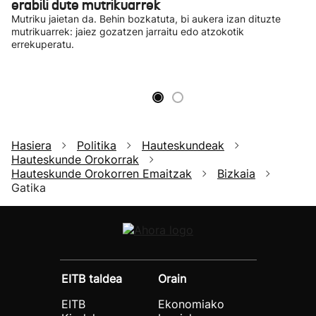
erabili dute mutrikuarrek
Mutriku jaietan da. Behin bozkatuta, bi aukera izan dituzte
mutrikuarrek: jaiez gozatzen jarraitu edo atzokotik
errekuperatu.
Hasiera
Politika
Hauteskundeak
Hauteskunde Orokorrak
Hauteskunde Orokorren Emaitzak
Bizkaia
Gatika
EITB taldea
Orain
EITB
Ekonomiako