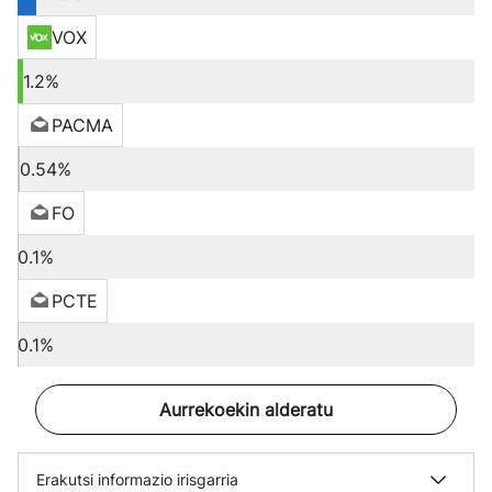
VOX
1.2%
PACMA
0.54%
FO
0.1%
PCTE
0.1%
Aurrekoekin alderatu
Erakutsi informazio irisgarria