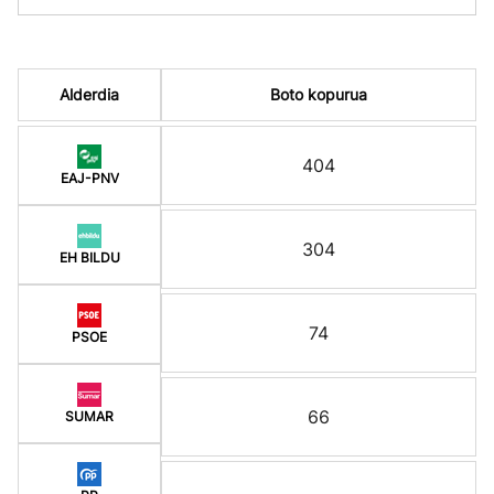
Alderdia
Boto kopurua
404
EAJ-PNV
304
EH BILDU
74
PSOE
66
SUMAR