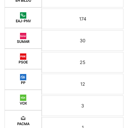
EH BILDU
174
EAJ-PNV
30
SUMAR
25
PSOE
PP
12
VOX
3
PACMA
1