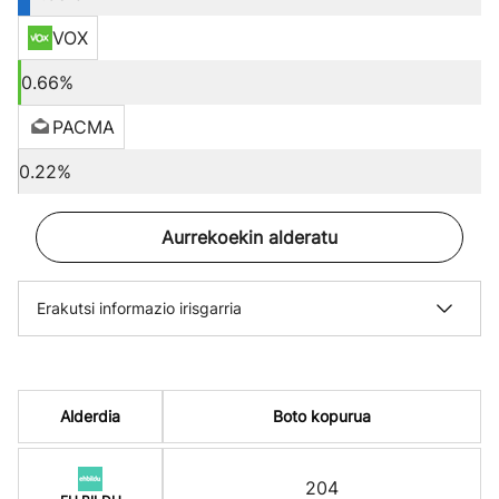
VOX
0.66%
PACMA
0.22%
Aurrekoekin alderatu
Erakutsi informazio irisgarria
Alderdia
Boto kopurua
204