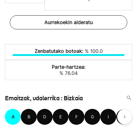
Aurrekoekin alderatu
Zenbatutako botoak:
% 100.0
Parte-hartzea:
% 76.04
Emaitzak, udalerrika : Bizkaia
A
B
D
E
F
G
I
J