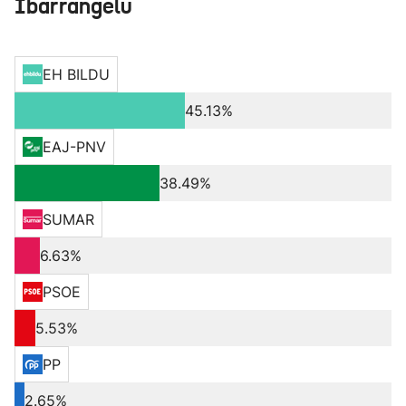
Ibarrangelu
EH BILDU
45.13%
EAJ-PNV
38.49%
SUMAR
6.63%
PSOE
5.53%
PP
2.65%