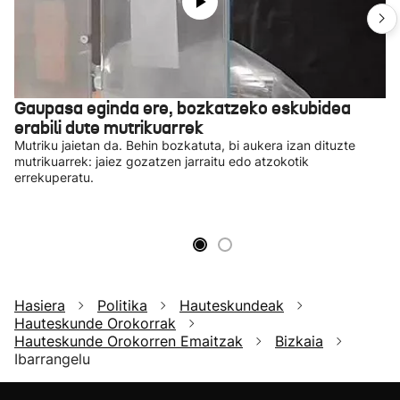
Gaupasa eginda ere, bozkatzeko eskubidea
erabili dute mutrikuarrek
Mutriku jaietan da. Behin bozkatuta, bi aukera izan dituzte
mutrikuarrek: jaiez gozatzen jarraitu edo atzokotik
errekuperatu.
Hasiera
Politika
Hauteskundeak
Hauteskunde Orokorrak
Hauteskunde Orokorren Emaitzak
Bizkaia
Ibarrangelu