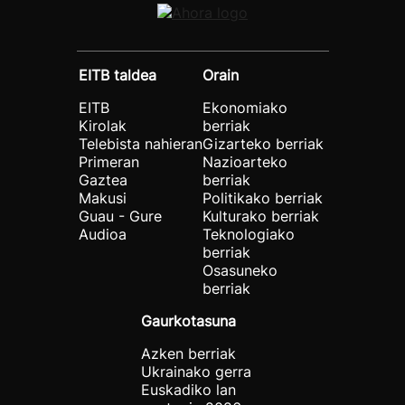
EITB taldea
Orain
EITB
Ekonomiako
Kirolak
berriak
Telebista nahieran
Gizarteko berriak
Primeran
Nazioarteko
Gaztea
berriak
Makusi
Politikako berriak
Guau - Gure
Kulturako berriak
Audioa
Teknologiako
berriak
Osasuneko
berriak
Gaurkotasuna
Azken berriak
Ukrainako gerra
Euskadiko lan