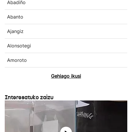
Abadiño
Abanto
Ajangiz
Alonsotegi
Amoroto
Gehiago ikusi
Interesatuko zaizu