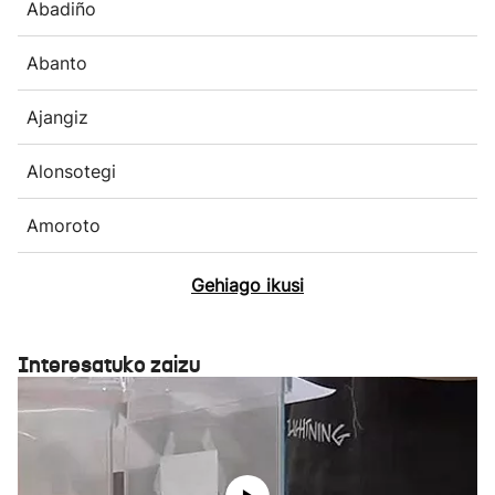
Abadiño
Abanto
Ajangiz
Alonsotegi
Amoroto
Gehiago ikusi
Interesatuko zaizu