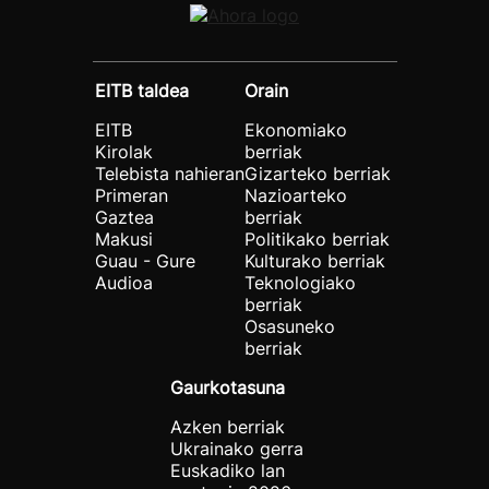
EITB taldea
Orain
EITB
Ekonomiako
Kirolak
berriak
Telebista nahieran
Gizarteko berriak
Primeran
Nazioarteko
Gaztea
berriak
Makusi
Politikako berriak
Guau - Gure
Kulturako berriak
Audioa
Teknologiako
berriak
Osasuneko
berriak
Gaurkotasuna
Azken berriak
Ukrainako gerra
Euskadiko lan