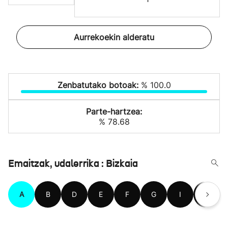
Aurrekoekin alderatu
Zenbatutako botoak:
% 100.0
Parte-hartzea:
% 78.68
Emaitzak, udalerrika : Bizkaia
A
B
D
E
F
G
I
J