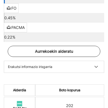
FO
0.45%
PACMA
0.22%
Aurrekoekin alderatu
Erakutsi informazio irisgarria
Alderdia
Boto kopurua
202