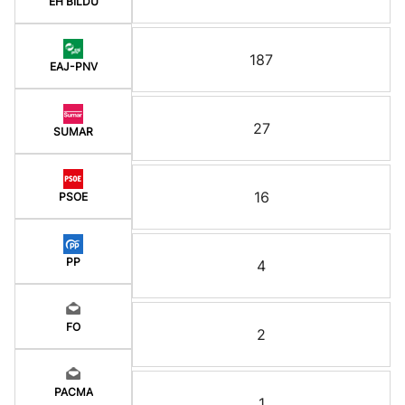
EH BILDU
187
EAJ-PNV
27
SUMAR
16
PSOE
PP
4
FO
2
PACMA
1