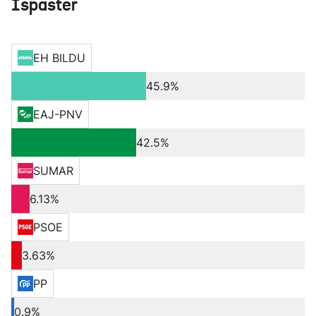
Ispaster
EH BILDU
45.9%
EAJ-PNV
42.5%
SUMAR
6.13%
PSOE
3.63%
PP
0.9%