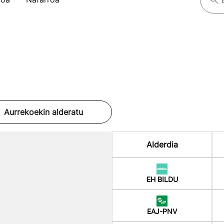
Aurrekoekin alderatu
Alderdia
EH BILDU
EAJ-PNV