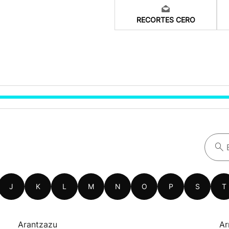
RECORTES CERO
J
K
L
M
N
O
P
S
T
Arantzazu
Ar