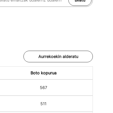
Bilatu
Aurrekoekin alderatu
Boto kopurua
567
511