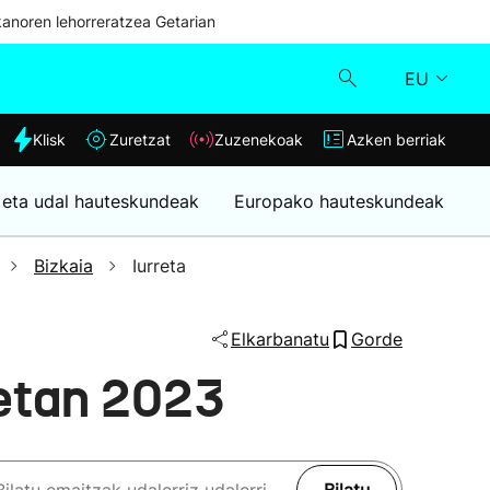
kanoren lehorreratzea Getarian
EU
dia
Klisk
Zuretzat
Zuzenekoak
Azken berriak
Klisk
 eta udal hauteskundeak
Europako hauteskundeak
Zuzenekoak
Bizkaia
Iurreta
Zuretzat
Elkarbanatu
Gorde
Azken berriak
etan 2023