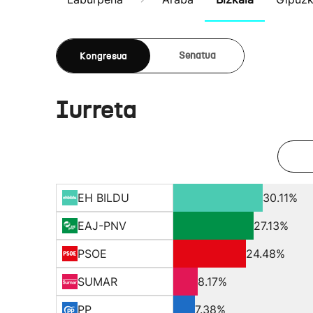
Kongresua
Senatua
Iurreta
EH BILDU
30.11%
EAJ-PNV
27.13%
PSOE
24.48%
SUMAR
8.17%
PP
7.38%