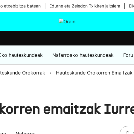
|
|
ko etxebizitza batean
Edurne eta Zeledon Txikiren jaitsiera
El
tura
Ikusmiran
Egural
Osasuna
Teknologia
Eko hauteskundeak
Nafarroako hauteskundeak
Foru
teskunde Orokorrak
Hauteskunde Orokorren Emaitzak
korren emaitzak Iurr
koa
Nafarroa