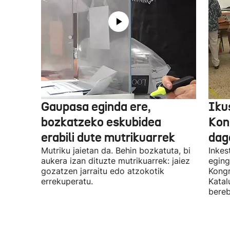
Gaupasa eginda ere,
Iku
bozkatzeko eskubidea
Kon
erabili dute mutrikuarrek
dag
Mutriku jaietan da. Behin bozkatuta, bi
Inkes
aukera izan dituzte mutrikuarrek: jaiez
eging
gozatzen jarraitu edo atzokotik
Kongr
errekuperatu.
Katal
bereb