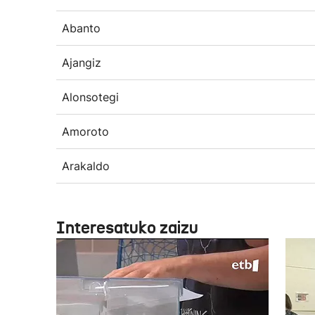
Abanto
Ajangiz
Alonsotegi
Amoroto
Arakaldo
Interesatuko zaizu