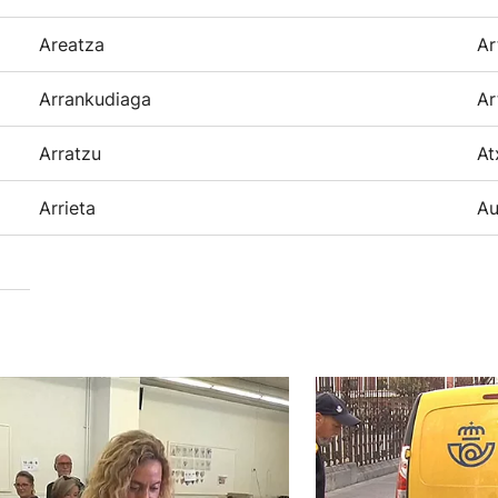
Areatza
Ar
Arrankudiaga
Ar
Arratzu
At
Arrieta
Au