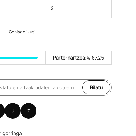
2
Gehiago ikusi
Parte-hartzea:
% 67.25
Bilatu
U
Z
rigorriaga