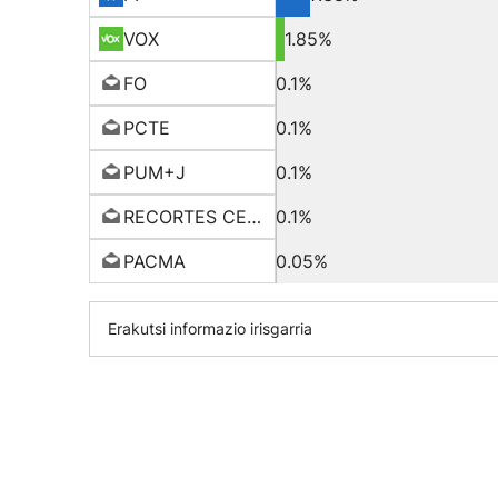
VOX
1.85%
FO
0.1%
PCTE
0.1%
PUM+J
0.1%
RECORTES CERO
0.1%
PACMA
0.05%
Erakutsi informazio irisgarria