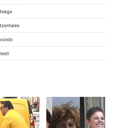
teaga
tzentales
xondo
lesti