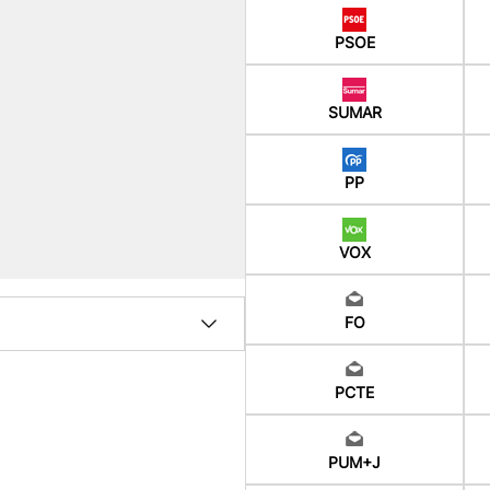
PSOE
SUMAR
PP
VOX
FO
PCTE
PUM+J