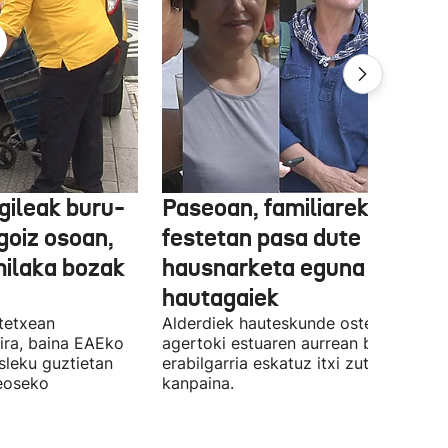
gileak buru-
Paseoan, familiarekin edo
a goiz osoan,
festetan pasa dute
milaka bozak
hausnarketa eguna
hautagaiek
stetxean
Alderdiek hauteskunde osteko balizk
ira, baina EAEko
agertoki estuaren aurrean boto
sleku guztietan
erabilgarria eskatuz itxi zuten atzo
reoseko
kanpaina.