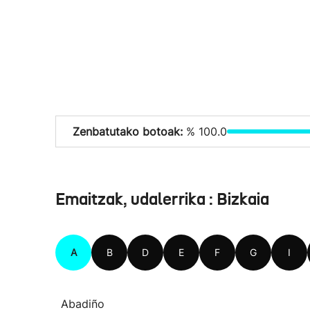
Zenbatutako botoak:
% 100.0
Emaitzak, udalerrika : Bizkaia
A
B
D
E
F
G
I
Abadiño