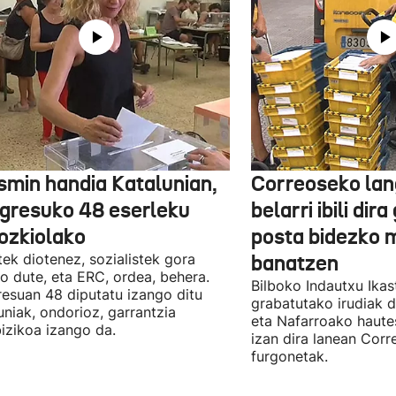
smin handia Katalunian,
Correoseko lan
gresuko 48 eserleku
belarri ibili dir
ozkiolako
posta bidezko 
tek diotenez, sozialistek gora
banatzen
o dute, eta ERC, ordea, behera.
Bilboko Indautxu Ika
esuan 48 diputatu izango ditu
grabatutako irudiak d
uniak, ondorioz, garrantzia
eta Nafarroako haute
izikoa izango da.
izan dira lanean Cor
furgonetak.