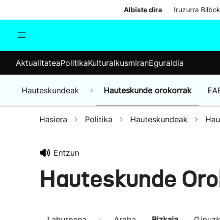
Albiste dira
Iruzurra Bilbo
Aktualitatea
Politika
Kul
Aktualitatea
Politika
Kultura
Ikusmiran
Eguraldia
Gizartea
Hauteskundeak
Ekonomia
Hauteskundeak
Hauteskunde orokorrak
EA
Munduko albisteak
Hasiera
Politika
Hauteskundeak
Hau
Entzun
Hauteskunde Oro
Laburpena
Araba
Bizkaia
Gipuz