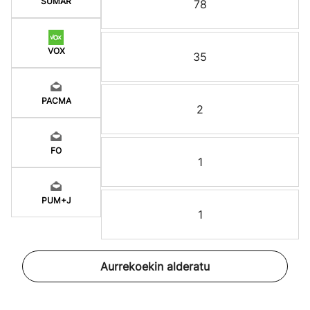
SUMAR
78
VOX
35
PACMA
2
FO
1
PUM+J
1
Aurrekoekin alderatu