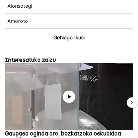
Alonsotegi
Amoroto
Gehiago ikusi
Interesatuko zaizu
Gaupasa eginda ere, bozkatzeko eskubidea