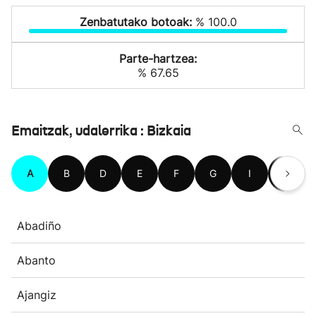
Zenbatutako botoak:
% 100.0
Parte-hartzea:
% 67.65
Emaitzak, udalerrika : Bizkaia
A
B
D
E
F
G
I
J
Abadiño
Abanto
Ajangiz