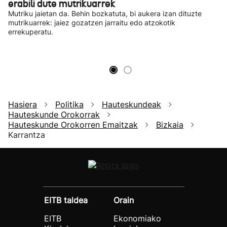
erabili dute mutrikuarrek
Mutriku jaietan da. Behin bozkatuta, bi aukera izan dituzte
mutrikuarrek: jaiez gozatzen jarraitu edo atzokotik
errekuperatu.
Hasiera
Politika
Hauteskundeak
Hauteskunde Orokorrak
Hauteskunde Orokorren Emaitzak
Bizkaia
Karrantza
EITB taldea
Orain
EITB
Ekonomiako