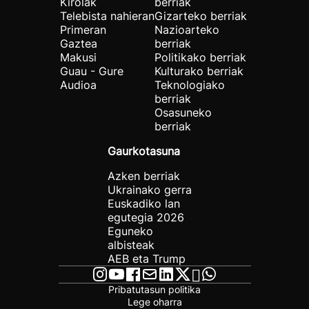
Kirolak
berriak
Telebista nahieran
Gizarteko berriak
Primeran
Nazioarteko
Gaztea
berriak
Makusi
Politikako berriak
Guau - Gure
Kulturako berriak
Audioa
Teknologiako
berriak
Osasuneko
berriak
Gaurkotasuna
Azken berriak
Ukrainako gerra
Euskadiko lan
egutegia 2026
Eguneko
albisteak
AEB eta Trump
Pribatutasun politika
Lege oharra