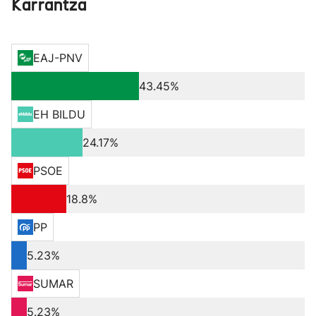
Karrantza
EAJ-PNV
43.45%
EH BILDU
24.17%
PSOE
18.8%
PP
5.23%
SUMAR
5.23%