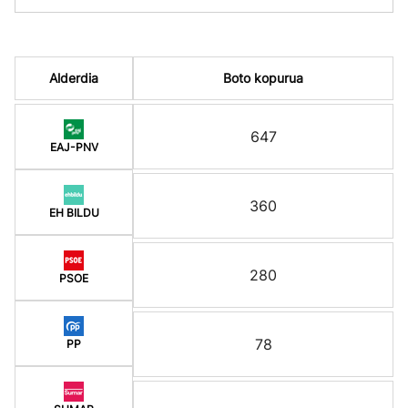
Alderdia
Boto kopurua
647
EAJ-PNV
360
EH BILDU
280
PSOE
78
PP