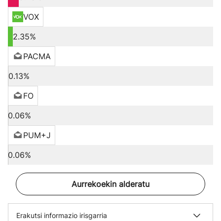
VOX
2.35%
PACMA
0.13%
FO
0.06%
PUM+J
0.06%
Aurrekoekin alderatu
Erakutsi informazio irisgarria