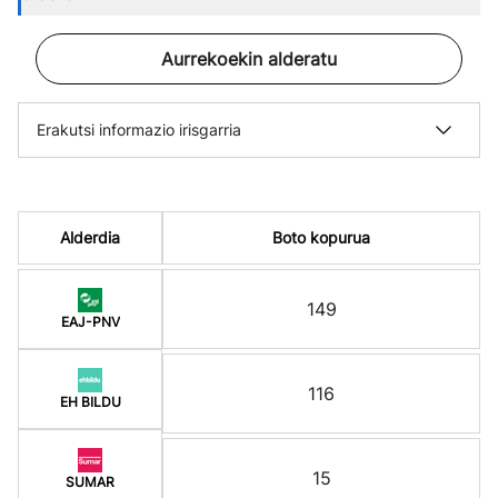
Aurrekoekin alderatu
Erakutsi informazio irisgarria
Alderdia
Boto kopurua
149
EAJ-PNV
116
EH BILDU
15
SUMAR