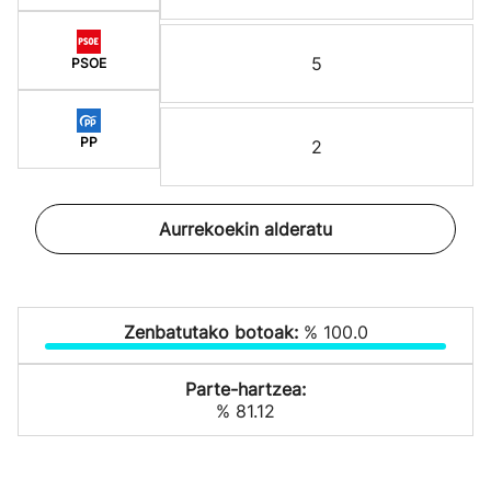
5
PSOE
PP
2
Aurrekoekin alderatu
Zenbatutako botoak:
% 100.0
Parte-hartzea:
% 81.12