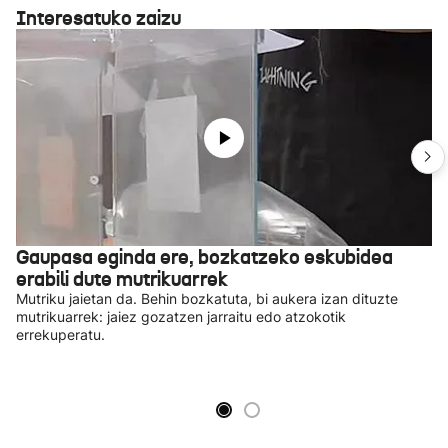
Interesatuko zaizu
Gaupasa eginda ere, bozkatzeko eskubidea
erabili dute mutrikuarrek
Mutriku jaietan da. Behin bozkatuta, bi aukera izan dituzte
mutrikuarrek: jaiez gozatzen jarraitu edo atzokotik
errekuperatu.