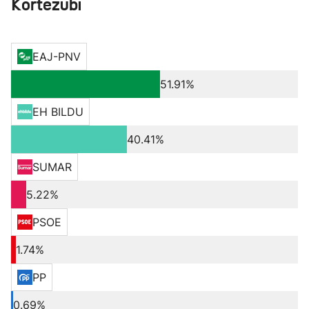
Kortezubi
EAJ-PNV
51.91%
EH BILDU
40.41%
SUMAR
5.22%
PSOE
1.74%
PP
0.69%