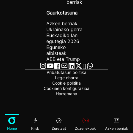
berriak
Gaurkotasuna
Azken berriak
Ukrainako gerra
Euskadiko lan
egutegia 2026
Eguneko
albisteak
AEB eta Trump
Pribatutasun politika
Lege oharra
Cookie politika
Cookieen konfigurazioa
Harremana
Home
Klisk
Zuretzat
Zuzenekoak
Azken berriak