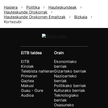
Hasiera
Politika
Hauteskundeak
Hauteskunde Orokorrak
Hauteskunde Orokorren Emaitzak
Bizkaia
Kortezubi
EITB taldea
Orain
EITB
Ekonomiako
Kirolak
berriak
Telebista nahieran
Gizarteko berriak
Primeran
Nazioarteko
Gaztea
berriak
Makusi
Politikako berriak
Guau - Gure
Kulturako berriak
Audioa
Teknologiako
berriak
Osasuneko