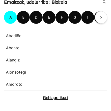
Emaitzak, udalerrika : Bizkaia
A
B
D
E
F
G
I
J
Abadiño
Abanto
Ajangiz
Alonsotegi
Amoroto
Gehiago ikusi