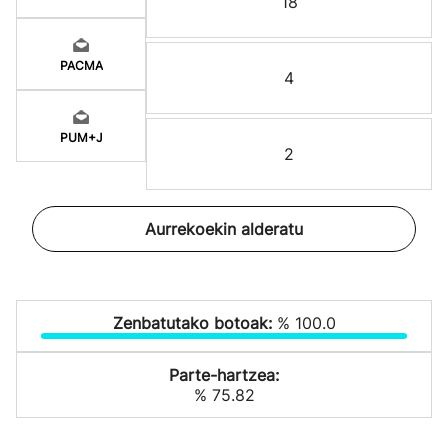
18
PACMA
4
PUM+J
2
Aurrekoekin alderatu
Zenbatutako botoak:
% 100.0
Parte-hartzea:
% 75.82