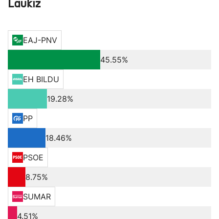
Laukiz
EAJ-PNV
45.55%
EH BILDU
19.28%
PP
18.46%
PSOE
8.75%
SUMAR
4.51%