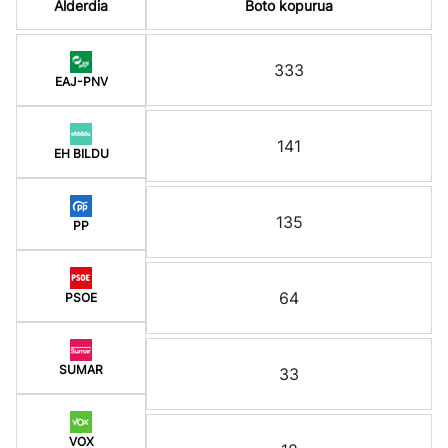
Alderdia
Boto kopurua
333
EAJ-PNV
141
EH BILDU
135
PP
64
PSOE
SUMAR
33
VOX