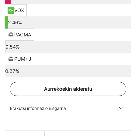
VOX
2.46%
PACMA
0.54%
PUM+J
0.27%
Aurrekoekin alderatu
Erakutsi informazio irisgarria