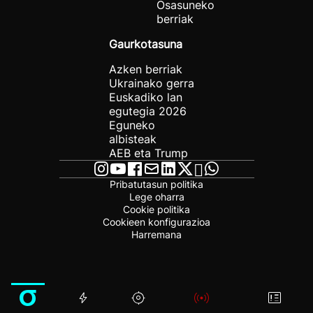
Osasuneko
berriak
Gaurkotasuna
Azken berriak
Ukrainako gerra
Euskadiko lan
egutegia 2026
Eguneko
albisteak
AEB eta Trump
Pribatutasun politika
Lege oharra
Cookie politika
Cookieen konfigurazioa
Harremana