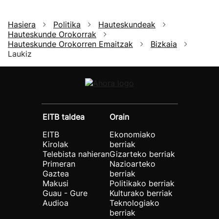
Hasiera
Politika
Hauteskundeak
Hauteskunde Orokorrak
Hauteskunde Orokorren Emaitzak
Bizkaia
Laukiz
EITB taldea
Orain
EITB
Ekonomiako
Kirolak
berriak
Telebista nahieran
Gizarteko berriak
Primeran
Nazioarteko
Gaztea
berriak
Makusi
Politikako berriak
Guau - Gure
Kulturako berriak
Audioa
Teknologiako
berriak