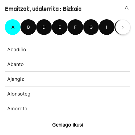
Emaitzak, udalerrika : Bizkaia
A
B
D
E
F
G
I
J
Abadiño
Abanto
Ajangiz
Alonsotegi
Amoroto
Gehiago ikusi