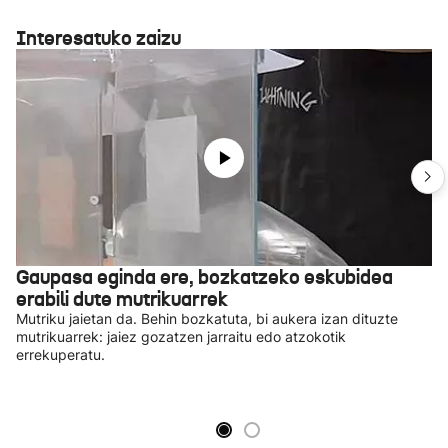
Interesatuko zaizu
Gaupasa eginda ere, bozkatzeko eskubidea
erabili dute mutrikuarrek
Mutriku jaietan da. Behin bozkatuta, bi aukera izan dituzte
mutrikuarrek: jaiez gozatzen jarraitu edo atzokotik
errekuperatu.