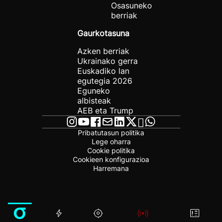
Osasuneko
berriak
Gaurkotasuna
Azken berriak
Ukrainako gerra
Euskadiko lan
egutegia 2026
Eguneko
albisteak
AEB eta Trump
Pribatutasun politika
Lege oharra
Cookie politika
Cookieen konfigurazioa
Harremana