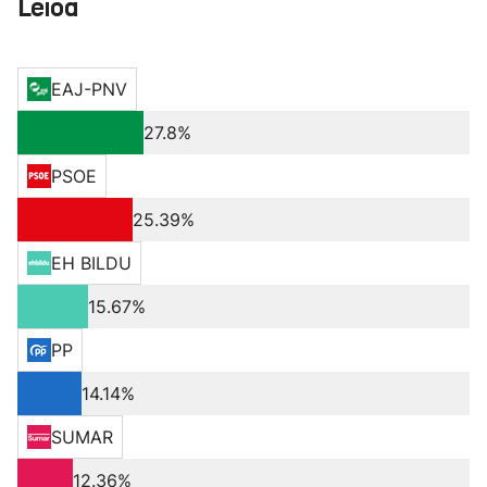
Leioa
EAJ-PNV
27.8%
PSOE
25.39%
EH BILDU
15.67%
PP
14.14%
SUMAR
12.36%