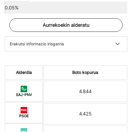
0.05%
Aurrekoekin alderatu
Erakutsi informazio irisgarria
Alderdia
Boto kopurua
4.844
EAJ-PNV
4.425
PSOE