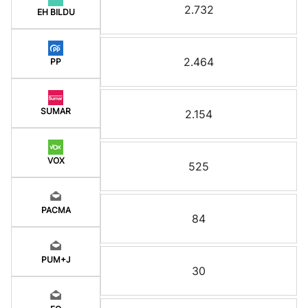
2.732
EH BILDU
2.464
PP
SUMAR
2.154
VOX
525
PACMA
84
PUM+J
30