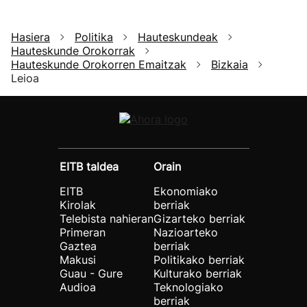
Hasiera
Politika
Hauteskundeak
Hauteskunde Orokorrak
Hauteskunde Orokorren Emaitzak
Bizkaia
Leioa
EITB taldea
Orain
EITB
Ekonomiako
Kirolak
berriak
Telebista nahieran
Gizarteko berriak
Primeran
Nazioarteko
Gaztea
berriak
Makusi
Politikako berriak
Guau - Gure
Kulturako berriak
Audioa
Teknologiako
berriak