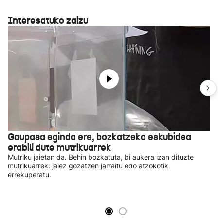
Interesatuko zaizu
Gaupasa eginda ere, bozkatzeko eskubidea
erabili dute mutrikuarrek
Mutriku jaietan da. Behin bozkatuta, bi aukera izan dituzte
mutrikuarrek: jaiez gozatzen jarraitu edo atzokotik
errekuperatu.