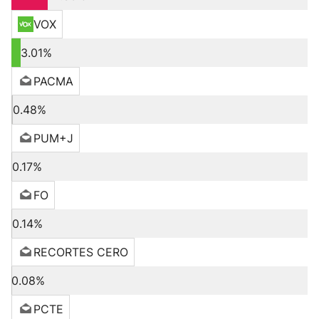
VOX
3.01%
PACMA
0.48%
PUM+J
0.17%
FO
0.14%
RECORTES CERO
0.08%
PCTE