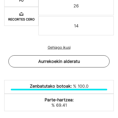
FO
26
RECORTES CERO
14
Gehiago ikusi
Aurrekoekin alderatu
Zenbatutako botoak:
% 100.0
Parte-hartzea:
% 69.41