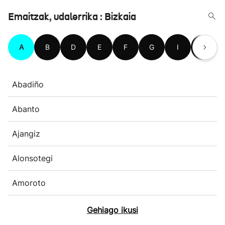
Emaitzak, udalerrika : Bizkaia
A
B
D
E
F
G
I
J
Abadiño
Abanto
Ajangiz
Alonsotegi
Amoroto
Gehiago ikusi