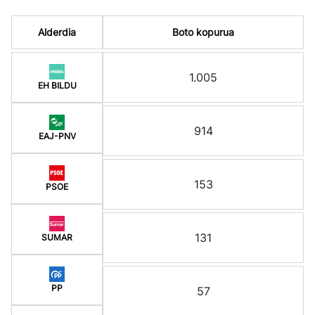
Alderdia
Boto kopurua
1.005
EH BILDU
914
EAJ-PNV
153
PSOE
131
SUMAR
PP
57