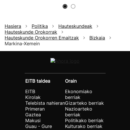
Hasiera
Politika
Hauteskundeak
Hauteskunde Orokorrak
Hauteskunde Orokorren Emaitzak
Bizkaia
Markina-Xemein
EITB taldea
Orain
EITB
Ekonomiako
Kirolak
berriak
Telebista nahieran
Gizarteko berriak
Primeran
Nazioarteko
Gaztea
berriak
Makusi
Politikako berriak
Guau - Gure
Kulturako berriak