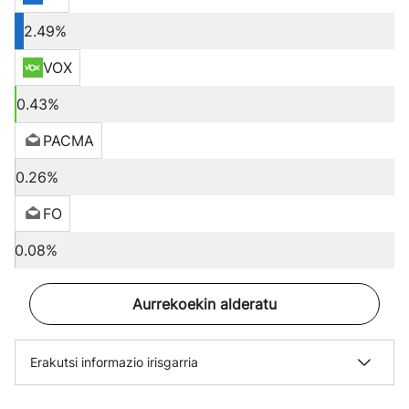
2.49%
VOX
0.43%
PACMA
0.26%
FO
0.08%
Aurrekoekin alderatu
Erakutsi informazio irisgarria