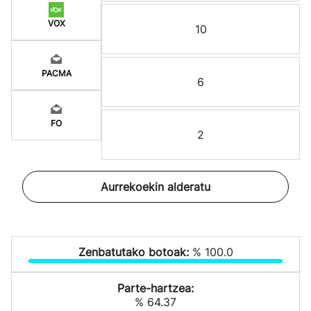
VOX
10
PACMA
6
FO
2
Aurrekoekin alderatu
Zenbatutako botoak:
% 100.0
Parte-hartzea:
% 64.37