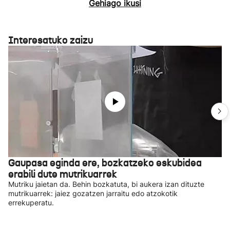
Gehiago ikusi
Interesatuko zaizu
Gaupasa eginda ere, bozkatzeko eskubidea
erabili dute mutrikuarrek
Mutriku jaietan da. Behin bozkatuta, bi aukera izan dituzte
mutrikuarrek: jaiez gozatzen jarraitu edo atzokotik
errekuperatu.