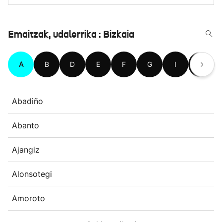
Emaitzak, udalerrika : Bizkaia
A
B
D
E
F
G
I
J
Abadiño
Abanto
Ajangiz
Alonsotegi
Amoroto