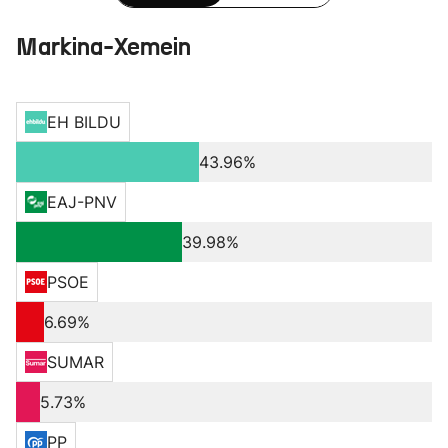
Markina-Xemein
EH BILDU
43.96%
EAJ-PNV
39.98%
PSOE
6.69%
SUMAR
5.73%
PP