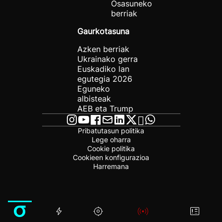
Osasuneko
berriak
Gaurkotasuna
Azken berriak
Ukrainako gerra
Euskadiko lan
egutegia 2026
Eguneko
albisteak
AEB eta Trump
Pribatutasun politika
Lege oharra
Cookie politika
Cookieen konfigurazioa
Harremana