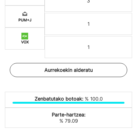
3
PUM+J
1
VOX
1
Aurrekoekin alderatu
Zenbatutako botoak:
% 100.0
Parte-hartzea:
% 79.09