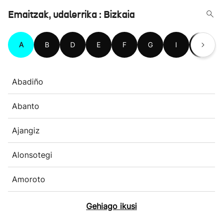
Emaitzak, udalerrika : Bizkaia
A
B
D
E
F
G
I
J
Abadiño
Abanto
Ajangiz
Alonsotegi
Amoroto
Gehiago ikusi