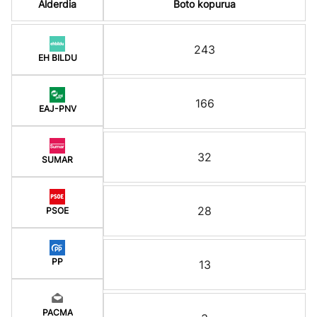
Alderdia
Boto kopurua
243
EH BILDU
166
EAJ-PNV
32
SUMAR
28
PSOE
PP
13
PACMA