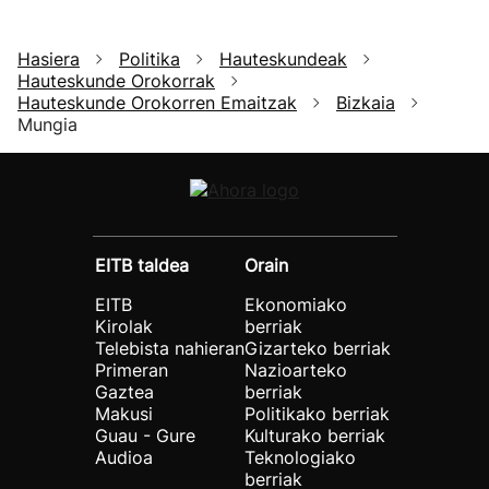
Hasiera
Politika
Hauteskundeak
Hauteskunde Orokorrak
Hauteskunde Orokorren Emaitzak
Bizkaia
Mungia
EITB taldea
Orain
EITB
Ekonomiako
Kirolak
berriak
Telebista nahieran
Gizarteko berriak
Primeran
Nazioarteko
Gaztea
berriak
Makusi
Politikako berriak
Guau - Gure
Kulturako berriak
Audioa
Teknologiako
berriak