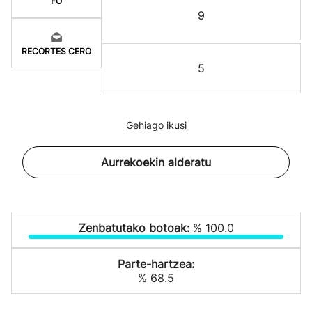
FO
9
RECORTES CERO
5
Gehiago ikusi
Aurrekoekin alderatu
Zenbatutako botoak:
% 100.0
Parte-hartzea:
% 68.5