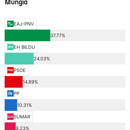
Mungia
EAJ-PNV
37.77%
EH BILDU
24.03%
PSOE
14.89%
PP
10.31%
SUMAR
9.23%