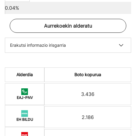
0.04%
Aurrekoekin alderatu
Erakutsi informazio irisgarria
Alderdia
Boto kopurua
3.436
EAJ-PNV
2.186
EH BILDU