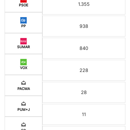
1.355
PSOE
938
PP
SUMAR
840
VOX
228
PACMA
28
PUM+J
11