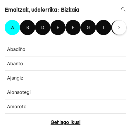
Emaitzak, udalerrika : Bizkaia
A
B
D
E
F
G
I
J
Abadiño
Abanto
Ajangiz
Alonsotegi
Amoroto
Gehiago ikusi