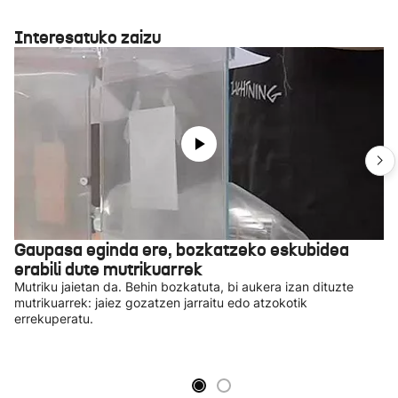
Interesatuko zaizu
Gaupasa eginda ere, bozkatzeko eskubidea
erabili dute mutrikuarrek
Mutriku jaietan da. Behin bozkatuta, bi aukera izan dituzte
mutrikuarrek: jaiez gozatzen jarraitu edo atzokotik
errekuperatu.