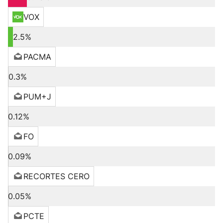
VOX
2.5%
PACMA
0.3%
PUM+J
0.12%
FO
0.09%
RECORTES CERO
0.05%
PCTE