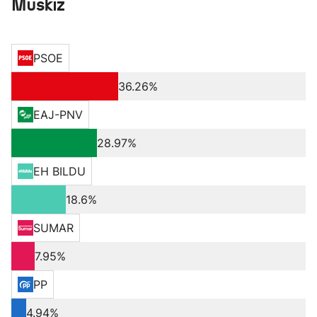
Muskiz
PSOE
36.26%
EAJ-PNV
28.97%
EH BILDU
18.6%
SUMAR
7.95%
PP
4.94%