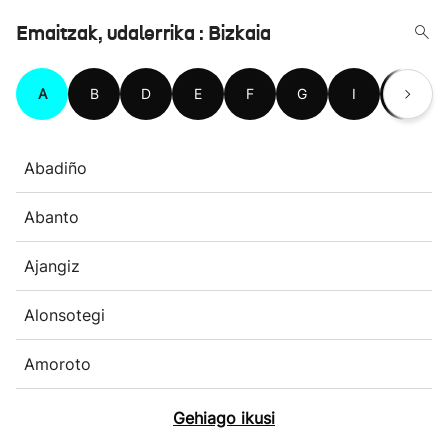
Emaitzak, udalerrika : Bizkaia
A
B
D
E
F
G
I
J
Abadiño
Abanto
Ajangiz
Alonsotegi
Amoroto
Gehiago ikusi