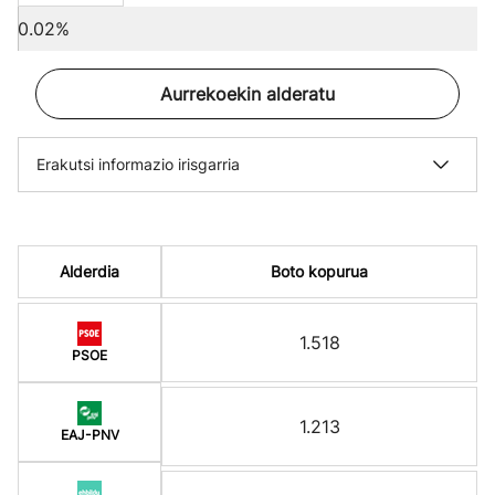
0.02%
Aurrekoekin alderatu
Erakutsi informazio irisgarria
Alderdia
Boto kopurua
1.518
PSOE
1.213
EAJ-PNV