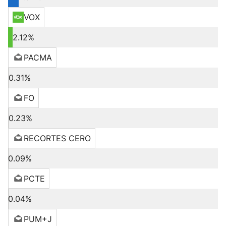
VOX
2.12%
PACMA
0.31%
FO
0.23%
RECORTES CERO
0.09%
PCTE
0.04%
PUM+J