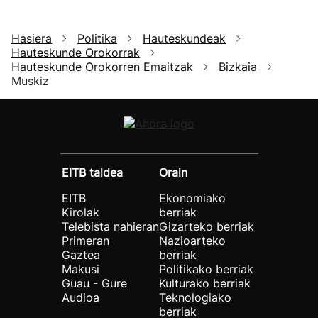
Hasiera
Politika
Hauteskundeak
Hauteskunde Orokorrak
Hauteskunde Orokorren Emaitzak
Bizkaia
Muskiz
EITB taldea
Orain
EITB
Ekonomiako
Kirolak
berriak
Telebista nahieran
Gizarteko berriak
Primeran
Nazioarteko
Gaztea
berriak
Makusi
Politikako berriak
Guau - Gure
Kulturako berriak
Audioa
Teknologiako
berriak