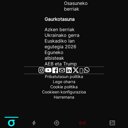
Osasuneko
berriak
Gaurkotasuna
Azken berriak
Ukrainako gerra
Euskadiko lan
egutegia 2026
Eguneko
albisteak
AEB eta Trump
Pribatutasun politika
Lege oharra
Cookie politika
Cookieen konfigurazioa
Harremana