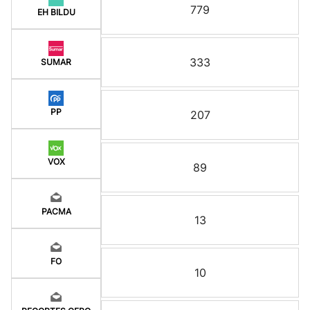
779
EH BILDU
333
SUMAR
PP
207
VOX
89
PACMA
13
FO
10