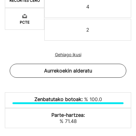
RECORTES CERO
4
PCTE
2
Gehiago ikusi
Aurrekoekin alderatu
Zenbatutako botoak:
% 100.0
Parte-hartzea:
% 71.48