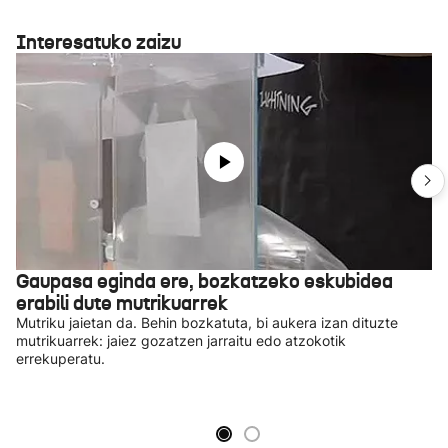
Interesatuko zaizu
Gaupasa eginda ere, bozkatzeko eskubidea
erabili dute mutrikuarrek
Mutriku jaietan da. Behin bozkatuta, bi aukera izan dituzte
mutrikuarrek: jaiez gozatzen jarraitu edo atzokotik
errekuperatu.