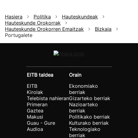
Hasiera
Politika
Hauteskundeak
Hauteskunde Orokorrak
Hauteskunde Orokorren Emaitzak
Bizkaia
Portugalete
EITB taldea
Orain
EITB
Ekonomiako
Kirolak
berriak
Telebista nahieran
Gizarteko berriak
Primeran
Nazioarteko
Gaztea
berriak
Makusi
Politikako berriak
Guau - Gure
Kulturako berriak
Audioa
Teknologiako
berriak