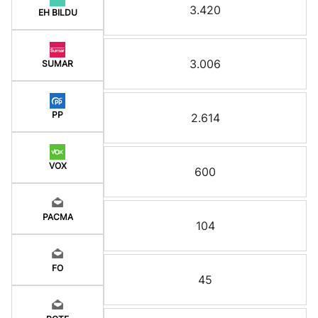
3.420
EH BILDU
3.006
SUMAR
PP
2.614
VOX
600
PACMA
104
FO
45