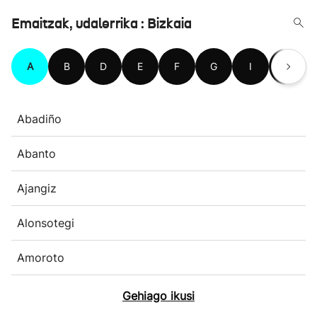
Emaitzak, udalerrika : Bizkaia
A
B
D
E
F
G
I
J
Abadiño
Abanto
Ajangiz
Alonsotegi
Amoroto
Gehiago ikusi