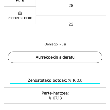
PCTE
28
RECORTES CERO
22
Gehiago ikusi
Aurrekoekin alderatu
Zenbatutako botoak:
% 100.0
Parte-hartzea:
% 67.13