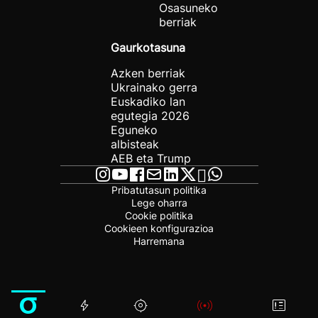
Osasuneko
berriak
Gaurkotasuna
Azken berriak
Ukrainako gerra
Euskadiko lan
egutegia 2026
Eguneko
albisteak
AEB eta Trump
Pribatutasun politika
Lege oharra
Cookie politika
Cookieen konfigurazioa
Harremana