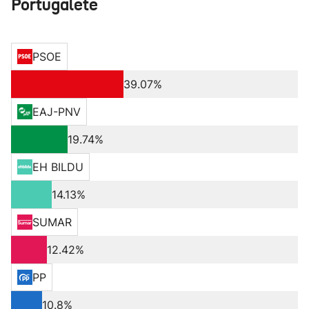
Portugalete
PSOE
39.07%
EAJ-PNV
19.74%
EH BILDU
14.13%
SUMAR
12.42%
PP
10.8%