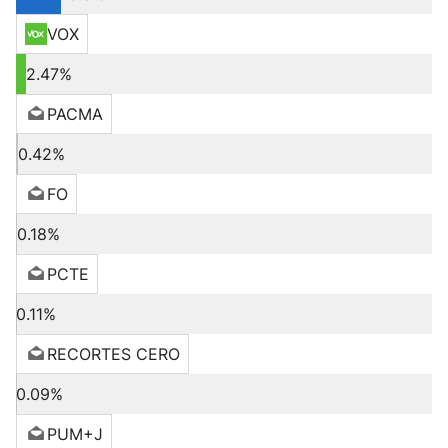
VOX
2.47%
PACMA
0.42%
FO
0.18%
PCTE
0.11%
RECORTES CERO
0.09%
PUM+J