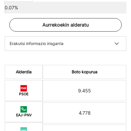
0.07%
Aurrekoekin alderatu
Erakutsi informazio irisgarria
Alderdia
Boto kopurua
9.455
PSOE
4.778
EAJ-PNV