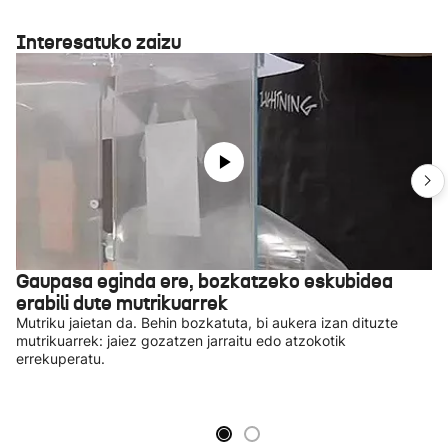
Interesatuko zaizu
Gaupasa eginda ere, bozkatzeko eskubidea
erabili dute mutrikuarrek
Mutriku jaietan da. Behin bozkatuta, bi aukera izan dituzte
mutrikuarrek: jaiez gozatzen jarraitu edo atzokotik
errekuperatu.