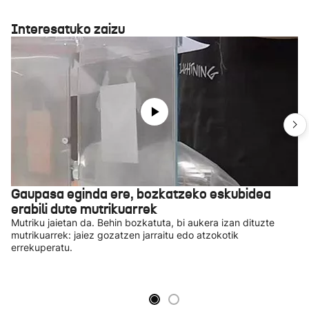
Interesatuko zaizu
Gaupasa eginda ere, bozkatzeko eskubidea
erabili dute mutrikuarrek
Mutriku jaietan da. Behin bozkatuta, bi aukera izan dituzte
mutrikuarrek: jaiez gozatzen jarraitu edo atzokotik
errekuperatu.