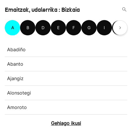
Emaitzak, udalerrika : Bizkaia
A
B
D
E
F
G
I
J
Abadiño
Abanto
Ajangiz
Alonsotegi
Amoroto
Gehiago ikusi