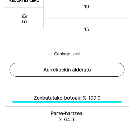
RECORTES CERO
19
FO
15
Gehiago ikusi
Aurrekoekin alderatu
Zenbatutako botoak:
% 100.0
Parte-hartzea:
% 64.16