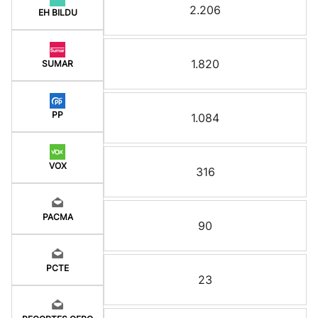
2.206
EH BILDU
1.820
SUMAR
PP
1.084
VOX
316
PACMA
90
PCTE
23