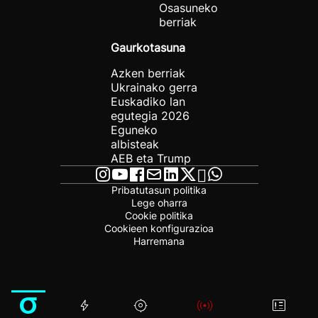
Osasuneko
berriak
Gaurkotasuna
Azken berriak
Ukrainako gerra
Euskadiko lan
egutegia 2026
Eguneko
albisteak
AEB eta Trump
Pribatutasun politika
Lege oharra
Cookie politika
Cookieen konfigurazioa
Harremana