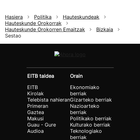
Hasiera
Politika
Hauteskundeak
Hauteskunde Orokorrak
Hauteskunde Orokorren Emaitzak
Bizkaia
Sestao
EITB taldea
Orain
EITB
Ekonomiako
Kirolak
berriak
Telebista nahieran
Gizarteko berriak
Primeran
Nazioarteko
Gaztea
berriak
Makusi
Politikako berriak
Guau - Gure
Kulturako berriak
Audioa
Teknologiako
berriak