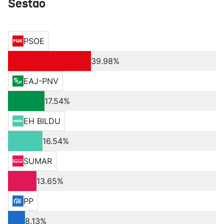
Sestao
PSOE
39.98%
EAJ-PNV
17.54%
EH BILDU
16.54%
SUMAR
13.65%
PP
8.13%