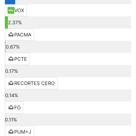
VOX
2.37%
PACMA
0.67%
PCTE
0.17%
RECORTES CERO
0.14%
FO
0.11%
PUM+J