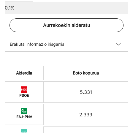
0.1%
Aurrekoekin alderatu
Erakutsi informazio irisgarria
Alderdia
Boto kopurua
5.331
PSOE
2.339
EAJ-PNV