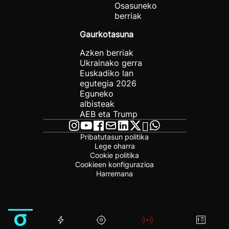
Osasuneko
berriak
Gaurkotasuna
Azken berriak
Ukrainako gerra
Euskadiko lan
egutegia 2026
Eguneko
albisteak
AEB eta Trump
Pribatutasun politika
Lege oharra
Cookie politika
Cookieen konfigurazioa
Harremana