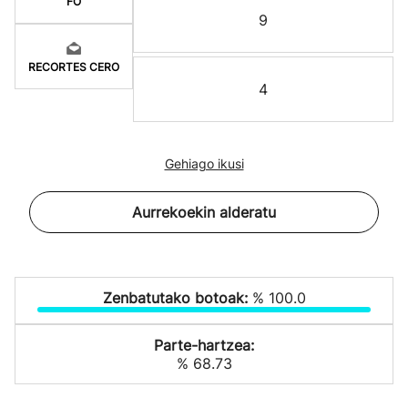
FO
9
RECORTES CERO
4
Gehiago ikusi
Aurrekoekin alderatu
Zenbatutako botoak:
% 100.0
Parte-hartzea:
% 68.73