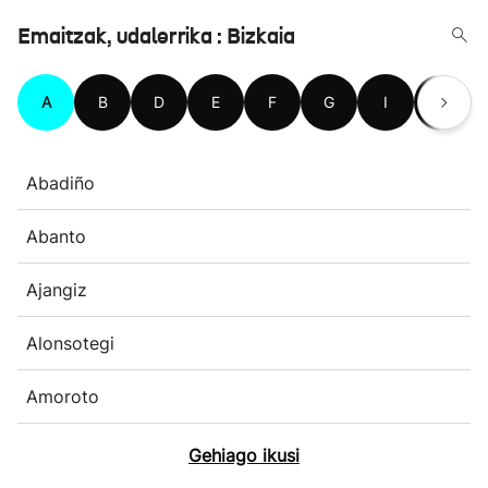
Emaitzak, udalerrika : Bizkaia
A
B
D
E
F
G
I
J
Abadiño
Abanto
Ajangiz
Alonsotegi
Amoroto
Gehiago ikusi