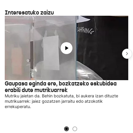
Interesatuko zaizu
Gaupasa eginda ere, bozkatzeko eskubidea
erabili dute mutrikuarrek
Mutriku jaietan da. Behin bozkatuta, bi aukera izan dituzte
mutrikuarrek: jaiez gozatzen jarraitu edo atzokotik
errekuperatu.