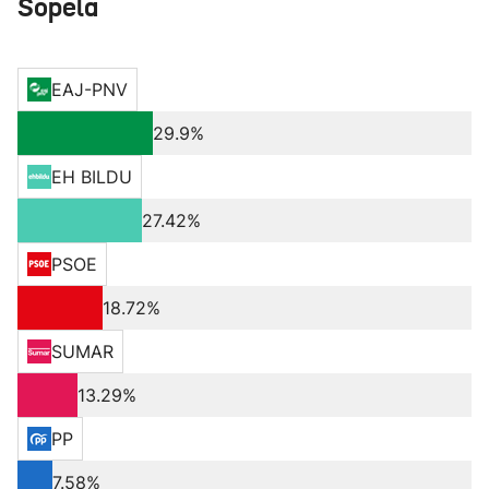
Sopela
EAJ-PNV
29.9%
EH BILDU
27.42%
PSOE
18.72%
SUMAR
13.29%
PP
7.58%