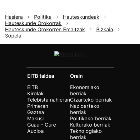
Hasiera
Politika
Hauteskundeak
Hauteskunde Orokorrak
Hauteskunde Orokorren Emaitzak
Bizkaia
Sopela
EITB taldea
Orain
EITB
Ekonomiako
Kirolak
berriak
Telebista nahieran
Gizarteko berriak
Primeran
Nazioarteko
Gaztea
berriak
Makusi
Politikako berriak
Guau - Gure
Kulturako berriak
Audioa
Teknologiako
berriak