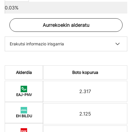
0.03%
Aurrekoekin alderatu
Erakutsi informazio irisgarria
Alderdia
Boto kopurua
2.317
EAJ-PNV
2.125
EH BILDU