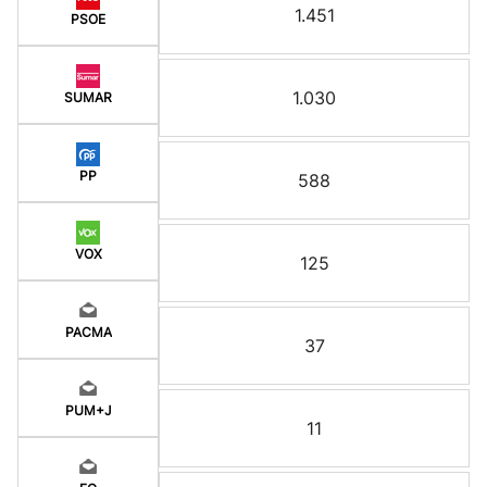
1.451
PSOE
1.030
SUMAR
PP
588
VOX
125
PACMA
37
PUM+J
11