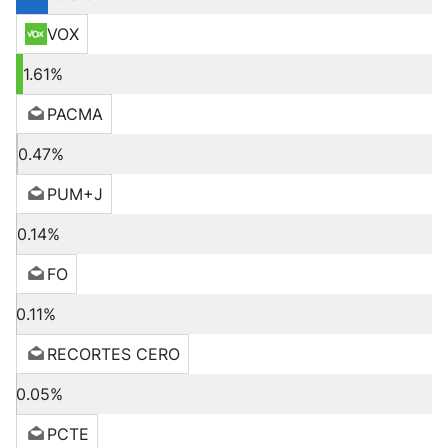
VOX
1.61%
PACMA
0.47%
PUM+J
0.14%
FO
0.11%
RECORTES CERO
0.05%
PCTE