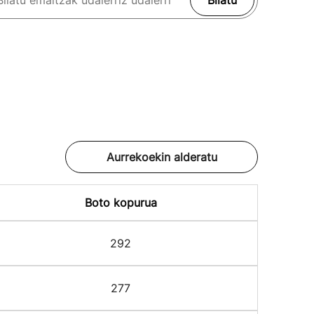
Bilatu
Aurrekoekin alderatu
Boto kopurua
292
277