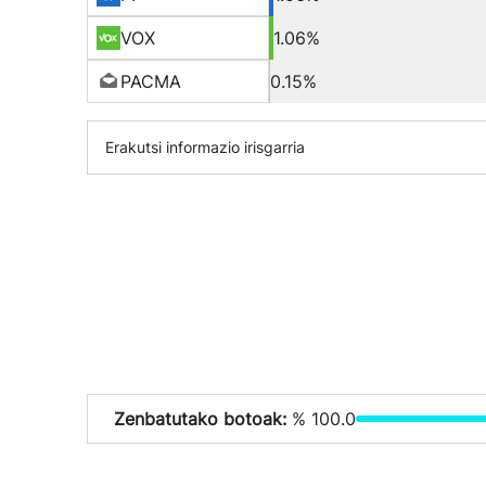
VOX
1.06%
PACMA
0.15%
Erakutsi informazio irisgarria
Zenbatutako botoak:
% 100.0