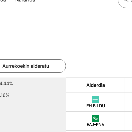
Aurrekoekin alderatu
4.44%
Alderdia
.16%
EH BILDU
EAJ-PNV