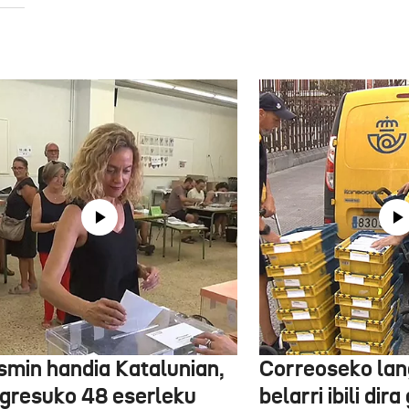
smin handia Katalunian,
Correoseko lan
gresuko 48 eserleku
belarri ibili dir