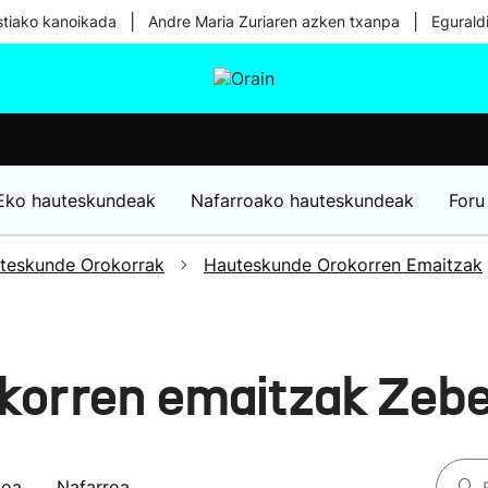
|
|
tiako kanoikada
Andre Maria Zuriaren azken txanpa
Egurald
tura
Ikusmiran
Egural
Osasuna
Teknologia
Eko hauteskundeak
Nafarroako hauteskundeak
Foru
teskunde Orokorrak
Hauteskunde Orokorren Emaitzak
korren emaitzak Zeb
koa
Nafarroa