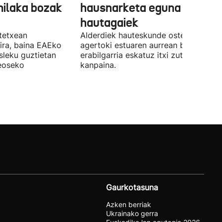
milaka bozak
hausnarketa eguna
hautagaiek
stetxean
Alderdiek hauteskunde osteko balizk
ira, baina EAEko
agertoki estuaren aurrean boto
sleku guztietan
erabilgarria eskatuz itxi zuten atzo
reoseko
kanpaina.
Gaurkotasuna
Azken berriak
Ukrainako gerra