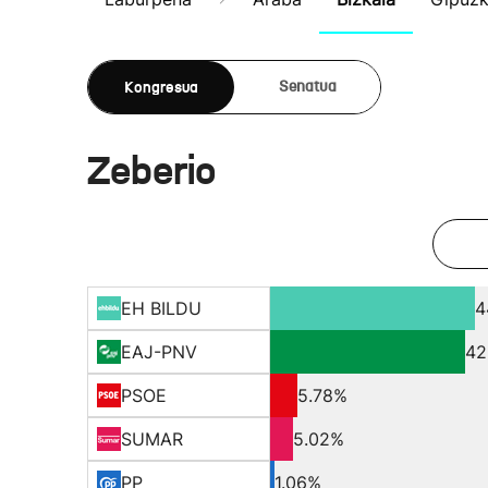
Kongresua
Senatua
Zeberio
EH BILDU
4
EAJ-PNV
42
PSOE
5.78%
SUMAR
5.02%
PP
1.06%