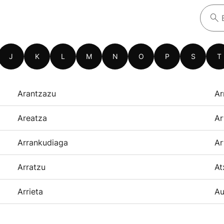
J
K
L
M
N
O
P
S
T
Arantzazu
Ar
Areatza
Ar
Arrankudiaga
Ar
Arratzu
At
Arrieta
Au