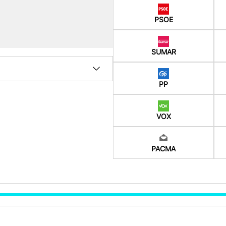
PSOE
SUMAR
PP
VOX
PACMA