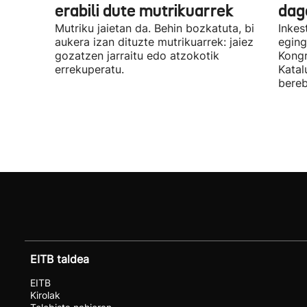
erabili dute mutrikuarrek
dag
Mutriku jaietan da. Behin bozkatuta, bi
Inkes
aukera izan dituzte mutrikuarrek: jaiez
eging
gozatzen jarraitu edo atzokotik
Kongr
errekuperatu.
Katal
bereb
EITB taldea
EITB
Kirolak