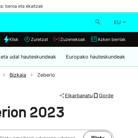
ia: beroa eta ekaitzak
EU
dia
Klisk
Zuretzat
Zuzenekoak
Azken berriak
Klisk
 eta udal hauteskundeak
Europako hauteskundeak
Zuzenekoak
Bizkaia
Zeberio
Zuretzat
Elkarbanatu
Gorde
Azken berriak
erion 2023