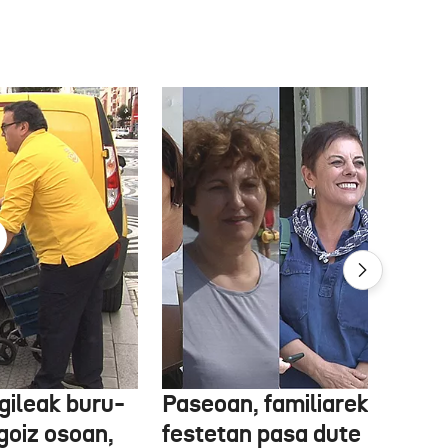
gileak buru-
Paseoan, familiarekin edo
a goiz osoan,
festetan pasa dute