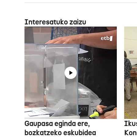
Interesatuko zaizu
Gaupasa eginda ere,
Iku
bozkatzeko eskubidea
Kon