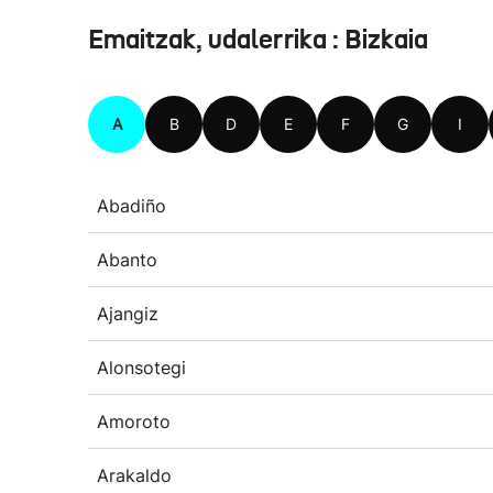
Emaitzak, udalerrika : Bizkaia
A
B
D
E
F
G
I
Abadiño
Abanto
Ajangiz
Alonsotegi
Amoroto
Arakaldo