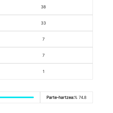
38
33
7
7
1
Parte-hartzea:
% 74.8