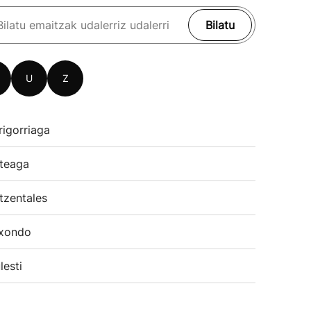
Bilatu
U
Z
rigorriaga
teaga
tzentales
xondo
lesti