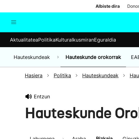
Albiste dira
Donos
Aktualitatea
Politika
Kul
Aktualitatea
Politika
Kultura
Ikusmiran
Eguraldia
Gizartea
Hauteskundeak
Ekonomia
Hauteskundeak
Hauteskunde orokorrak
EA
Munduko albisteak
Hasiera
Politika
Hauteskundeak
Hau
Entzun
Hauteskunde Oro
Laburpena
Araba
Bizkaia
Gipuz