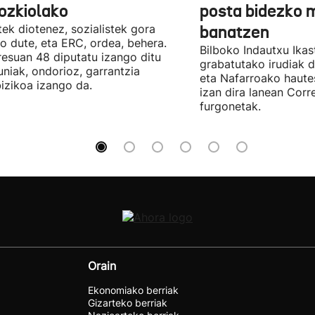
ozkiolako
posta bidezko 
tek diotenez, sozialistek gora
banatzen
o dute, eta ERC, ordea, behera.
Bilboko Indautxu Ika
esuan 48 diputatu izango ditu
grabatutako irudiak d
uniak, ondorioz, garrantzia
eta Nafarroako haute
izikoa izango da.
izan dira lanean Cor
furgonetak.
Orain
Ekonomiako berriak
Gizarteko berriak