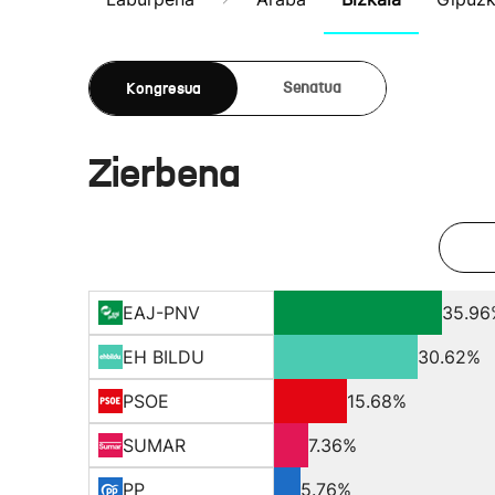
Kongresua
Senatua
Zierbena
EAJ-PNV
35.96
EH BILDU
30.62%
PSOE
15.68%
SUMAR
7.36%
PP
5.76%