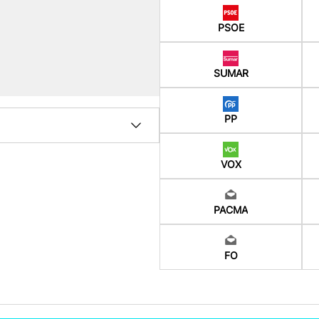
PSOE
SUMAR
PP
VOX
PACMA
FO