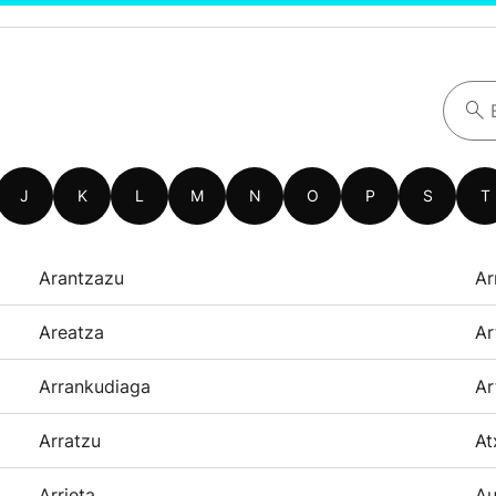
J
K
L
M
N
O
P
S
T
Arantzazu
Ar
Areatza
Ar
Arrankudiaga
Ar
Arratzu
At
Arrieta
Au