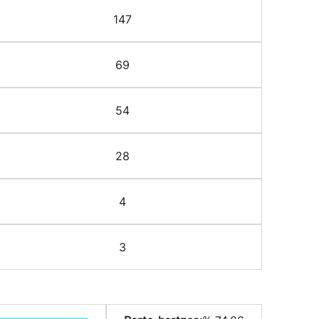
147
69
54
28
4
3