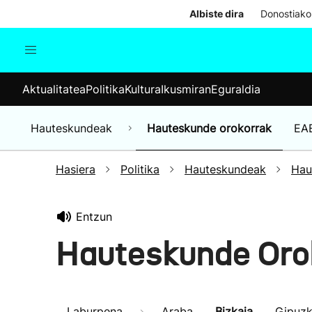
Albiste dira
Donostiako
Aktualitatea
Politika
Kul
Aktualitatea
Politika
Kultura
Ikusmiran
Eguraldia
Gizartea
Hauteskundeak
Ekonomia
Hauteskundeak
Hauteskunde orokorrak
EA
Munduko albisteak
Hasiera
Politika
Hauteskundeak
Hau
Entzun
Hauteskunde Oro
Laburpena
Araba
Bizkaia
Gipuz