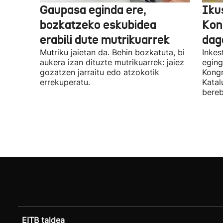
Gaupasa eginda ere,
Iku
bozkatzeko eskubidea
Kon
erabili dute mutrikuarrek
dag
Mutriku jaietan da. Behin bozkatuta, bi
Inkes
aukera izan dituzte mutrikuarrek: jaiez
eging
gozatzen jarraitu edo atzokotik
Kongr
errekuperatu.
Katal
bereb
EITB taldea