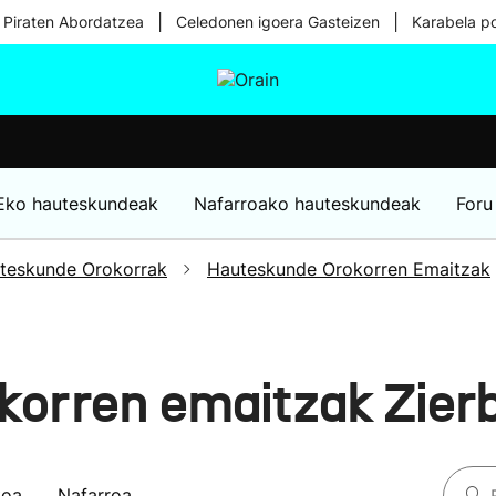
|
|
 Piraten Abordatzea
Celedonen igoera Gasteizen
Karabela p
tura
Ikusmiran
Egural
Osasuna
Teknologia
Eko hauteskundeak
Nafarroako hauteskundeak
Foru
teskunde Orokorrak
Hauteskunde Orokorren Emaitzak
korren emaitzak Zie
koa
Nafarroa