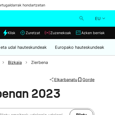
ortugaldarrak hondartzetan
EU
dia
Klisk
Zuretzat
Zuzenekoak
Azken berriak
Klisk
 eta udal hauteskundeak
Europako hauteskundeak
Zuzenekoak
Bizkaia
Zierbena
Zuretzat
Elkarbanatu
Gorde
Azken berriak
rbenan 2023