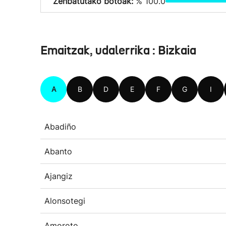
Zenbatutako botoak:
% 100.0
Emaitzak, udalerrika : Bizkaia
A
B
D
E
F
G
I
Abadiño
Abanto
Ajangiz
Alonsotegi
Amoroto