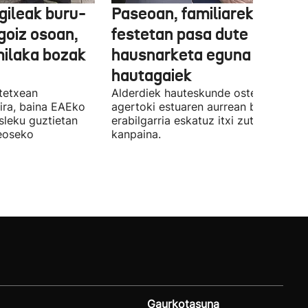
gileak buru-
Paseoan, familiarekin edo
a goiz osoan,
festetan pasa dute
milaka bozak
hausnarketa eguna
hautagaiek
stetxean
Alderdiek hauteskunde osteko balizk
ira, baina EAEko
agertoki estuaren aurrean boto
sleku guztietan
erabilgarria eskatuz itxi zuten atzo
reoseko
kanpaina.
Gaurkotasuna