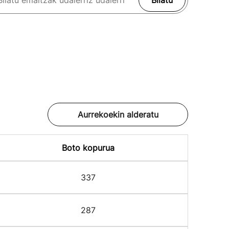
Bilatu
Aurrekoekin alderatu
Boto kopurua
337
287