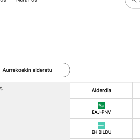
Aurrekoekin alderatu
%
Alderdia
EAJ-PNV
EH BILDU