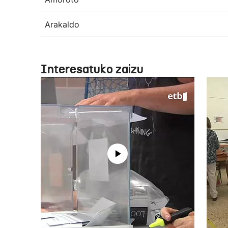
Arakaldo
Interesatuko zaizu