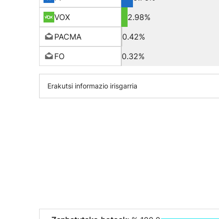
VOX
2.98%
PACMA
0.42%
FO
0.32%
Erakutsi informazio irisgarria