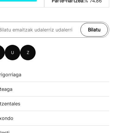
Parte-hartzea:
% 74.86
Bilatu
U
Z
rigorriaga
teaga
tzentales
xondo
lesti