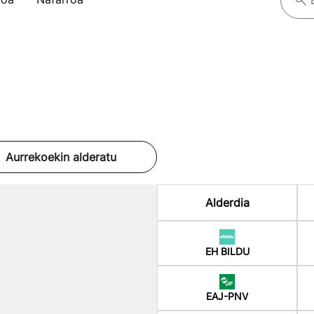
Aurrekoekin alderatu
Alderdia
EH BILDU
EAJ-PNV