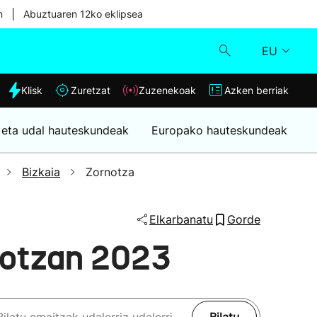
|
n
Abuztuaren 12ko eklipsea
EU
dia
Klisk
Zuretzat
Zuzenekoak
Azken berriak
Klisk
 eta udal hauteskundeak
Europako hauteskundeak
Zuzenekoak
Bizkaia
Zornotza
Zuretzat
Elkarbanatu
Gorde
Azken berriak
notzan 2023