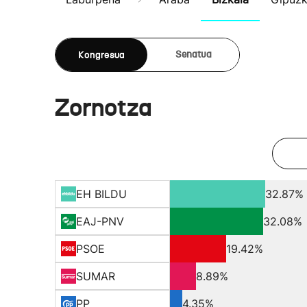
Kongresua
Senatua
Zornotza
EH BILDU
32.87%
EAJ-PNV
32.08%
PSOE
19.42%
SUMAR
8.89%
PP
4.35%