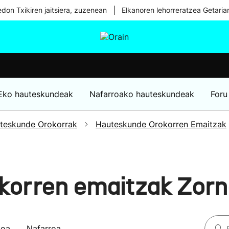
|
don Txikiren jaitsiera, zuzenean
Elkanoren lehorreratzea Getaria
tura
Ikusmiran
Egural
Osasuna
Teknologia
Eko hauteskundeak
Nafarroako hauteskundeak
Foru
teskunde Orokorrak
Hauteskunde Orokorren Emaitzak
korren emaitzak Zor
koa
Nafarroa