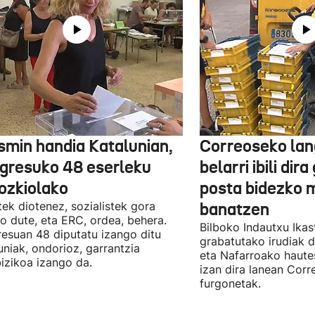
smin handia Katalunian,
Correoseko lan
gresuko 48 eserleku
belarri ibili dir
ozkiolako
posta bidezko 
tek diotenez, sozialistek gora
banatzen
o dute, eta ERC, ordea, behera.
Bilboko Indautxu Ika
esuan 48 diputatu izango ditu
grabatutako irudiak d
uniak, ondorioz, garrantzia
eta Nafarroako haute
izikoa izango da.
izan dira lanean Cor
furgonetak.