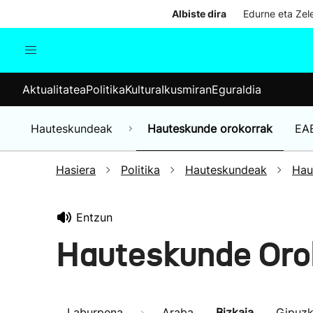
Albiste dira
Edurne eta Zele
Aktualitatea
Politika
Kul
Aktualitatea
Politika
Kultura
Ikusmiran
Eguraldia
Gizartea
Hauteskundeak
Ekonomia
Hauteskundeak
Hauteskunde orokorrak
EA
Munduko albisteak
Hasiera
Politika
Hauteskundeak
Hau
Entzun
Hauteskunde Oro
Laburpena
Araba
Bizkaia
Gipuz