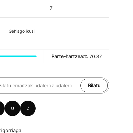
7
Gehiago ikusi
Parte-hartzea:
% 70.37
Bilatu
U
Z
rigorriaga