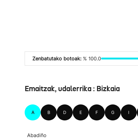
Zenbatutako botoak:
% 100.0
Emaitzak, udalerrika : Bizkaia
A
B
D
E
F
G
I
Abadiño