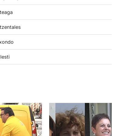
teaga
tzentales
xondo
lesti