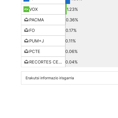
VOX
1.23%
PACMA
0.36%
FO
0.17%
PUM+J
0.11%
PCTE
0.06%
RECORTES CERO
0.04%
Erakutsi informazio irisgarria