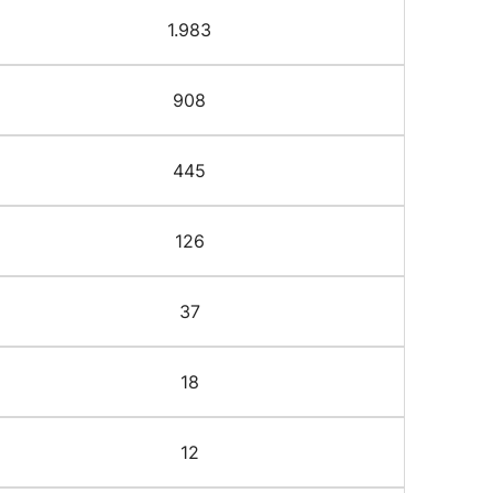
1.983
908
445
126
37
18
12