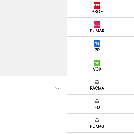
PSOE
SUMAR
PP
VOX
PACMA
FO
PUM+J