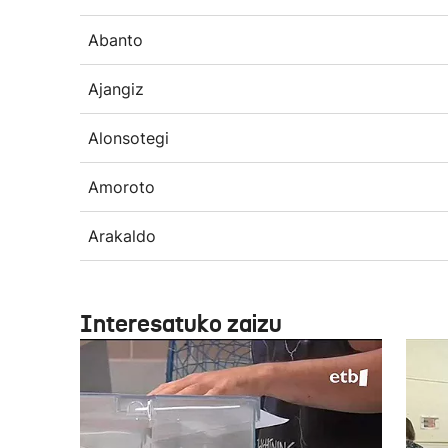
Abanto
Ajangiz
Alonsotegi
Amoroto
Arakaldo
Interesatuko zaizu