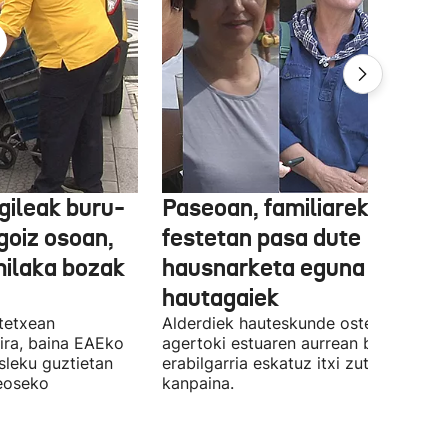
gileak buru-
Paseoan, familiarekin edo
a goiz osoan,
festetan pasa dute
milaka bozak
hausnarketa eguna
hautagaiek
stetxean
Alderdiek hauteskunde osteko balizk
ira, baina EAEko
agertoki estuaren aurrean boto
sleku guztietan
erabilgarria eskatuz itxi zuten atzo
reoseko
kanpaina.