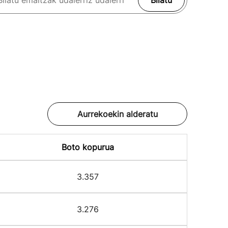
Bilatu
Aurrekoekin alderatu
Boto kopurua
3.357
3.276