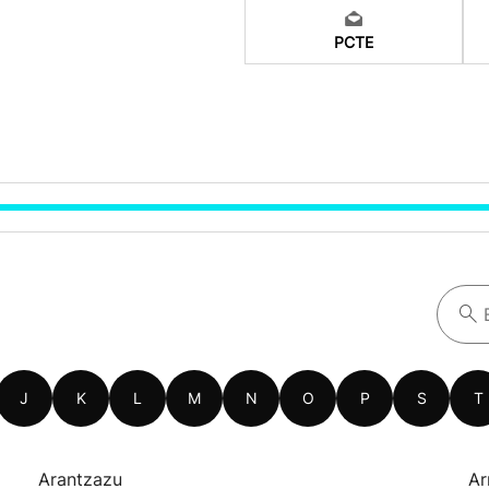
PCTE
J
K
L
M
N
O
P
S
T
Arantzazu
Ar