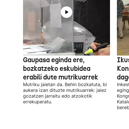
Gaupasa eginda ere,
Iku
bozkatzeko eskubidea
Kon
erabili dute mutrikuarrek
dag
Mutriku jaietan da. Behin bozkatuta, bi
Inkes
aukera izan dituzte mutrikuarrek: jaiez
eging
gozatzen jarraitu edo atzokotik
Kongr
errekuperatu.
Katal
bereb