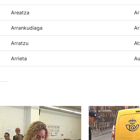
Areatza
Ar
Arrankudiaga
Ar
Arratzu
At
Arrieta
Au