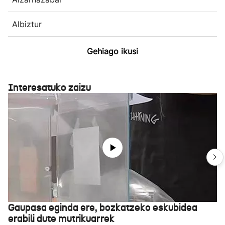
Albiztur
Gehiago ikusi
Interesatuko zaizu
Gaupasa eginda ere, bozkatzeko eskubidea
erabili dute mutrikuarrek