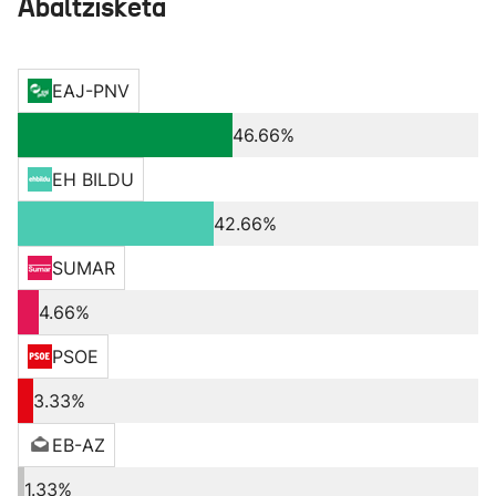
Abaltzisketa
EAJ-PNV
46.66%
EH BILDU
42.66%
SUMAR
4.66%
PSOE
3.33%
EB-AZ
1.33%