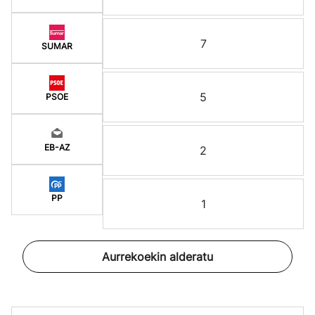
7
SUMAR
5
PSOE
EB-AZ
2
PP
1
Aurrekoekin alderatu