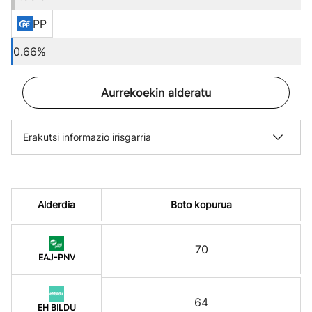
PP
0.66%
Aurrekoekin alderatu
Erakutsi informazio irisgarria
Alderdia
Boto kopurua
70
EAJ-PNV
64
EH BILDU