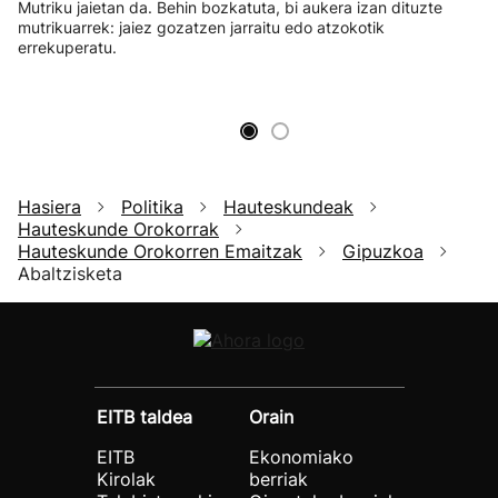
Mutriku jaietan da. Behin bozkatuta, bi aukera izan dituzte
mutrikuarrek: jaiez gozatzen jarraitu edo atzokotik
errekuperatu.
Hasiera
Politika
Hauteskundeak
Hauteskunde Orokorrak
Hauteskunde Orokorren Emaitzak
Gipuzkoa
Abaltzisketa
EITB taldea
Orain
EITB
Ekonomiako
Kirolak
berriak