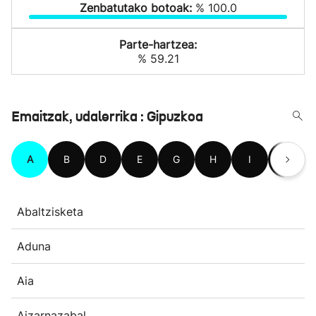
Zenbatutako botoak:
% 100.0
Parte-hartzea:
% 59.21
Emaitzak, udalerrika : Gipuzkoa
A
B
D
E
G
H
I
L
Abaltzisketa
Aduna
Aia
Aizarnazabal