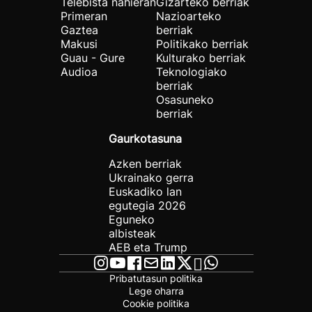
Telebista nahieran
Gizarteko berriak
Primeran
Nazioarteko
Gaztea
berriak
Makusi
Politikako berriak
Guau - Gure
Kulturako berriak
Audioa
Teknologiako
berriak
Osasuneko
berriak
Gaurkotasuna
Azken berriak
Ukrainako gerra
Euskadiko lan
egutegia 2026
Eguneko
albisteak
AEB eta Trump
Pribatutasun politika
Lege oharra
Cookie politika