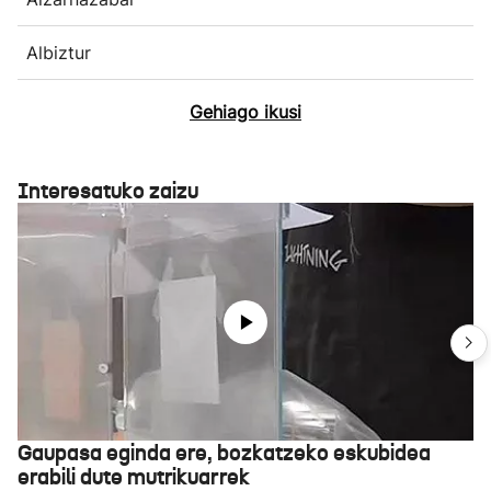
Albiztur
Gehiago ikusi
Interesatuko zaizu
Gaupasa eginda ere, bozkatzeko eskubidea
erabili dute mutrikuarrek