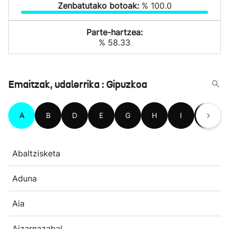
Zenbatutako botoak:
% 100.0
Parte-hartzea:
% 58.33
Emaitzak, udalerrika : Gipuzkoa
A
B
D
E
G
H
I
L
Abaltzisketa
Aduna
Aia
Aizarnazabal