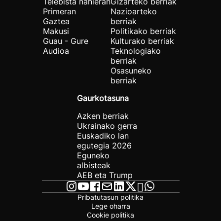
Telebista nahieran
Gizarteko berriak
Primeran
Nazioarteko
Gaztea
berriak
Makusi
Politikako berriak
Guau - Gure
Kulturako berriak
Audioa
Teknologiako
berriak
Osasuneko
berriak
Gaurkotasuna
Azken berriak
Ukrainako gerra
Euskadiko lan
egutegia 2026
Eguneko
albisteak
AEB eta Trump
Pribatutasun politika
Lege oharra
Cookie politika