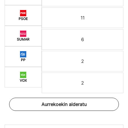
11
PSOE
6
SUMAR
PP
2
VOX
2
Aurrekoekin alderatu