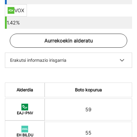
VOX
1.42%
Aurrekoekin alderatu
Erakutsi informazio irisgarria
Alderdia
Boto kopurua
59
EAJ-PNV
55
EH BILDU