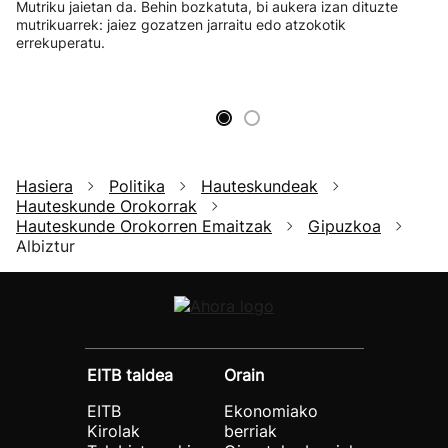
Mutriku jaietan da. Behin bozkatuta, bi aukera izan dituzte
mutrikuarrek: jaiez gozatzen jarraitu edo atzokotik
errekuperatu.
Hasiera
Politika
Hauteskundeak
Hauteskunde Orokorrak
Hauteskunde Orokorren Emaitzak
Gipuzkoa
Albiztur
EITB taldea
Orain
EITB
Ekonomiako
Kirolak
berriak