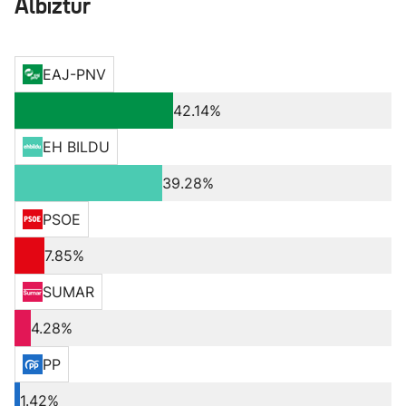
Albiztur
EAJ-PNV
42.14%
EH BILDU
39.28%
PSOE
7.85%
SUMAR
4.28%
PP
1.42%