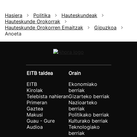
Hasiera
Politika
Hauteskundeak
Hauteskunde Orokorrak
Hauteskunde Orokorren Emaitzak
Gipuzkoa
Anoeta
EITB taldea
Orain
EITB
Ekonomiako
Kirolak
berriak
Telebista nahieran
Gizarteko berriak
Primeran
Nazioarteko
Gaztea
berriak
Makusi
Politikako berriak
Guau - Gure
Kulturako berriak
Audioa
Teknologiako
berriak