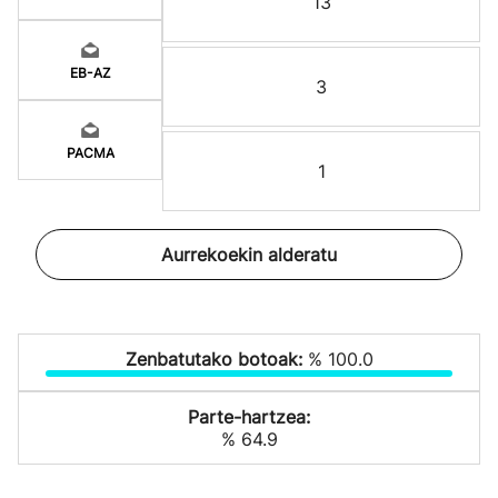
13
EB-AZ
3
PACMA
1
Aurrekoekin alderatu
Zenbatutako botoak:
% 100.0
Parte-hartzea:
% 64.9