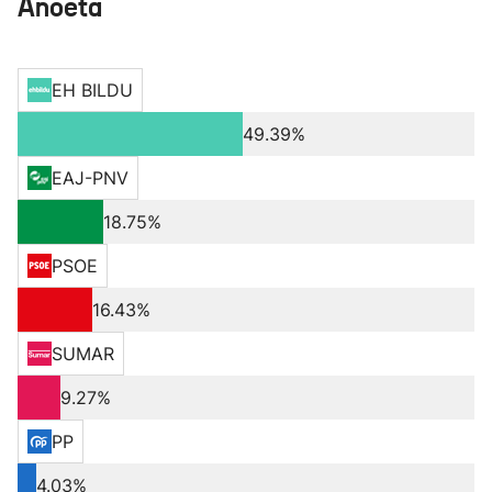
Anoeta
EH BILDU
49.39%
EAJ-PNV
18.75%
PSOE
16.43%
SUMAR
9.27%
PP
4.03%