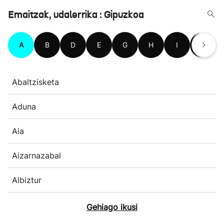
Emaitzak, udalerrika : Gipuzkoa
A
B
D
E
G
H
I
L
Abaltzisketa
Aduna
Aia
Aizarnazabal
Albiztur
Gehiago ikusi