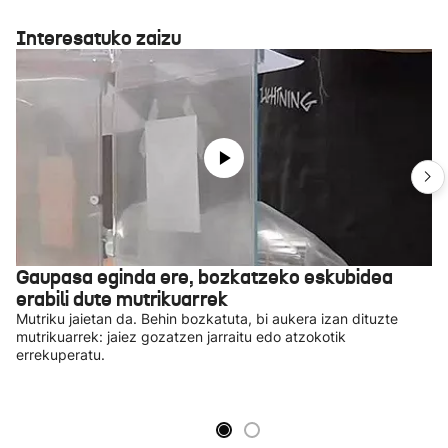
Interesatuko zaizu
Gaupasa eginda ere, bozkatzeko eskubidea
erabili dute mutrikuarrek
Mutriku jaietan da. Behin bozkatuta, bi aukera izan dituzte
mutrikuarrek: jaiez gozatzen jarraitu edo atzokotik
errekuperatu.