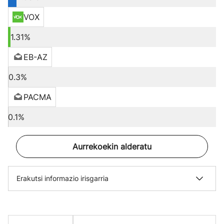
VOX
1.31%
EB-AZ
0.3%
PACMA
0.1%
Aurrekoekin alderatu
Erakutsi informazio irisgarria