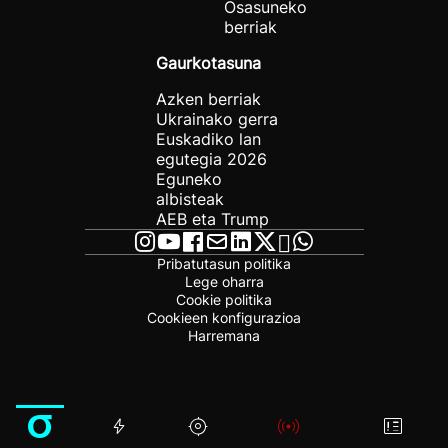
Osasuneko
berriak
Gaurkotasuna
Azken berriak
Ukrainako gerra
Euskadiko lan
egutegia 2026
Eguneko
albisteak
AEB eta Trump
Pribatutasun politika
Lege oharra
Cookie politika
Cookieen konfigurazioa
Harremana