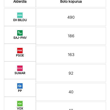
Alderdia
Boto kopurua
490
EH BILDU
186
EAJ-PNV
163
PSOE
92
SUMAR
PP
40
VOX