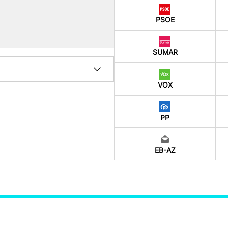
PSOE
SUMAR
VOX
PP
EB-AZ