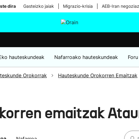
|
|
ste dira
Gasteizko jaiak
Migrazio-krisia
AEB-Iran negoziaz
tura
Ikusmiran
Egural
Osasuna
Teknologia
Eko hauteskundeak
Nafarroako hauteskundeak
Foru
teskunde Orokorrak
Hauteskunde Orokorren Emaitzak
korren emaitzak Ata
koa
Nafarroa