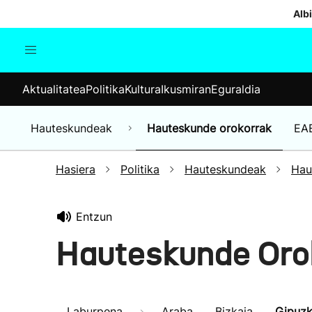
Albi
Aktualitatea
Politika
Kul
Aktualitatea
Politika
Kultura
Ikusmiran
Eguraldia
Gizartea
Hauteskundeak
Ekonomia
Hauteskundeak
Hauteskunde orokorrak
EA
Munduko albisteak
Hasiera
Politika
Hauteskundeak
Hau
Entzun
Hauteskunde Oro
Laburpena
Araba
Bizkaia
Gipuz