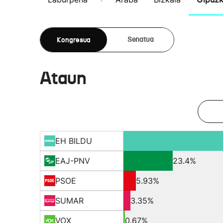
Kongresua
Senatua
Ataun
EH BILDU
EAJ-PNV
23.4%
PSOE
5.93%
SUMAR
3.35%
VOX
0.67%