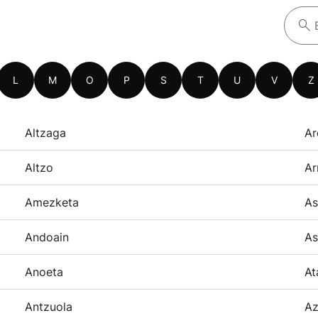
L
M
O
P
S
T
U
V
Z
Altzaga
Ar
Altzo
Ar
Amezketa
As
Andoain
As
Anoeta
At
Antzuola
Az