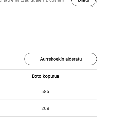
Bilatu
Aurrekoekin alderatu
Boto kopurua
585
209