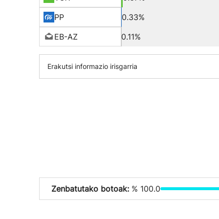
PP
0.33%
EB-AZ
0.11%
Erakutsi informazio irisgarria
Zenbatutako botoak:
% 100.0