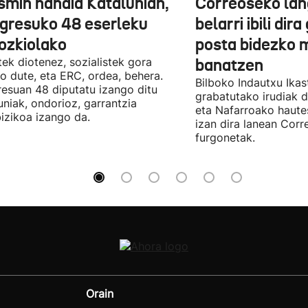
smin handia Katalunian,
Correoseko lan
gresuko 48 eserleku
belarri ibili dir
ozkiolako
posta bidezko 
tek diotenez, sozialistek gora
banatzen
o dute, eta ERC, ordea, behera.
Bilboko Indautxu Ika
esuan 48 diputatu izango ditu
grabatutako irudiak d
uniak, ondorioz, garrantzia
eta Nafarroako haute
izikoa izango da.
izan dira lanean Cor
furgonetak.
Orain