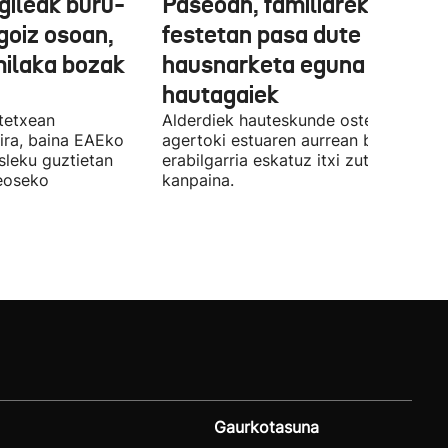
gileak buru-
Paseoan, familiarekin edo
a goiz osoan,
festetan pasa dute
milaka bozak
hausnarketa eguna
hautagaiek
stetxean
Alderdiek hauteskunde osteko balizk
ira, baina EAEko
agertoki estuaren aurrean boto
sleku guztietan
erabilgarria eskatuz itxi zuten atzo
reoseko
kanpaina.
Gaurkotasuna