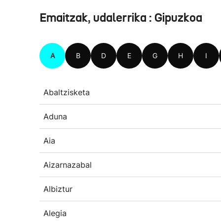
Emaitzak, udalerrika : Gipuzkoa
A
B
D
E
G
H
I
Abaltzisketa
Aduna
Aia
Aizarnazabal
Albiztur
Alegia