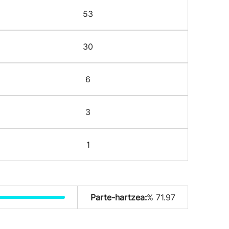
53
30
6
3
1
Parte-hartzea:
% 71.97