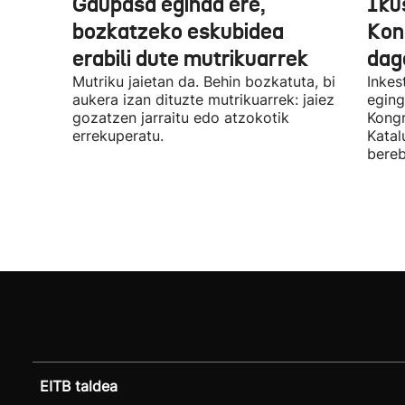
Gaupasa eginda ere,
Iku
bozkatzeko eskubidea
Kon
erabili dute mutrikuarrek
dag
Mutriku jaietan da. Behin bozkatuta, bi
Inkes
aukera izan dituzte mutrikuarrek: jaiez
eging
gozatzen jarraitu edo atzokotik
Kongr
errekuperatu.
Katal
bereb
EITB taldea