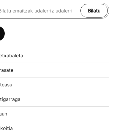
Bilatu
etxabaleta
rasate
teasu
tigarraga
aun
koitia