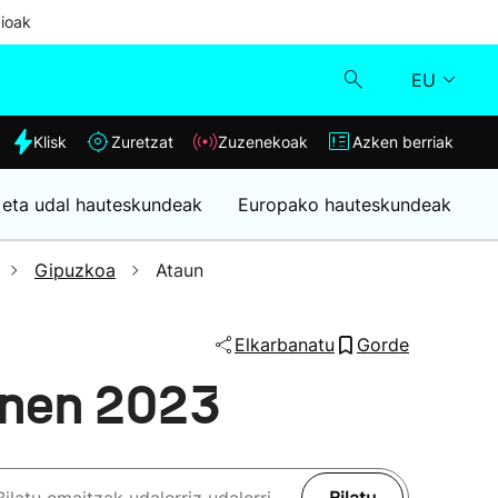
ioak
EU
dia
Klisk
Zuretzat
Zuzenekoak
Azken berriak
Klisk
 eta udal hauteskundeak
Europako hauteskundeak
Zuzenekoak
Gipuzkoa
Ataun
Zuretzat
Elkarbanatu
Gorde
Azken berriak
unen 2023