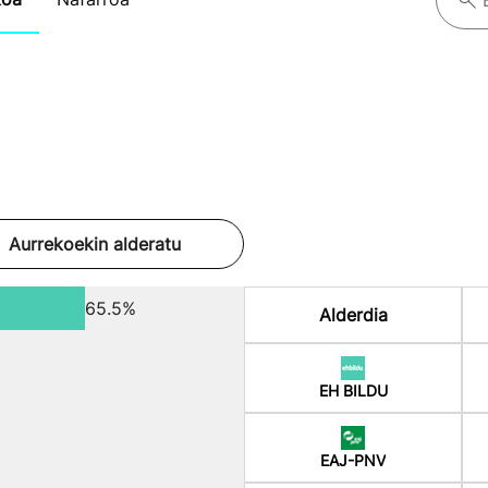
Aurrekoekin alderatu
65.5%
Alderdia
EH BILDU
EAJ-PNV