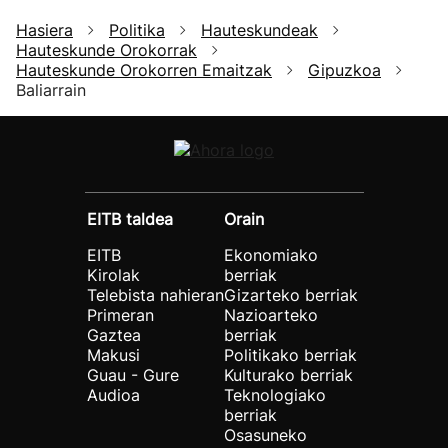
Hasiera
Politika
Hauteskundeak
Hauteskunde Orokorrak
Hauteskunde Orokorren Emaitzak
Gipuzkoa
Baliarrain
EITB taldea
Orain
EITB
Ekonomiako
Kirolak
berriak
Telebista nahieran
Gizarteko berriak
Primeran
Nazioarteko
Gaztea
berriak
Makusi
Politikako berriak
Guau - Gure
Kulturako berriak
Audioa
Teknologiako
berriak
Osasuneko