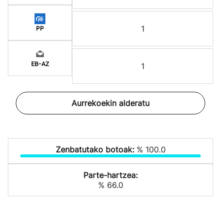
1
PP
EB-AZ
1
Aurrekoekin alderatu
Zenbatutako botoak:
% 100.0
Parte-hartzea:
% 66.0