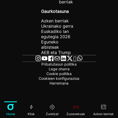
berriak
Gaurkotasuna
Azken berriak
Ukrainako gerra
Euskadiko lan
egutegia 2026
Eguneko
albisteak
AEB eta Trump
Pribatutasun politika
Lege oharra
Cookie politika
Cookieen konfigurazioa
Harremana
Home
Klisk
Zuretzat
Zuzenekoak
Azken berriak