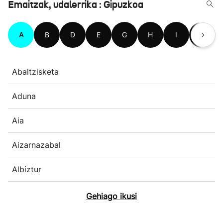
Emaitzak, udalerrika : Gipuzkoa
A
B
D
E
G
H
I
L
Abaltzisketa
Aduna
Aia
Aizarnazabal
Albiztur
Gehiago ikusi