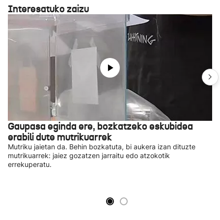
Interesatuko zaizu
Gaupasa eginda ere, bozkatzeko eskubidea
erabili dute mutrikuarrek
Mutriku jaietan da. Behin bozkatuta, bi aukera izan dituzte
mutrikuarrek: jaiez gozatzen jarraitu edo atzokotik
errekuperatu.