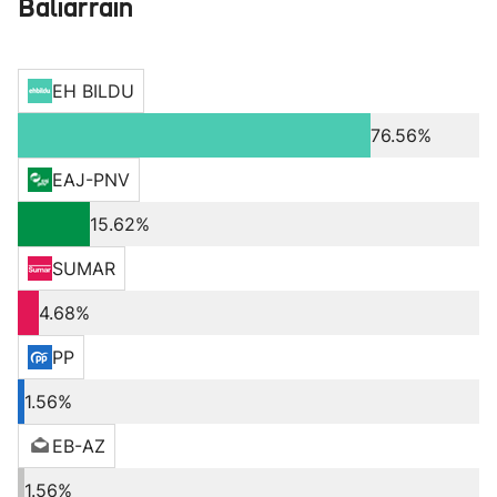
Baliarrain
EH BILDU
76.56%
EAJ-PNV
15.62%
SUMAR
4.68%
PP
1.56%
EB-AZ
1.56%