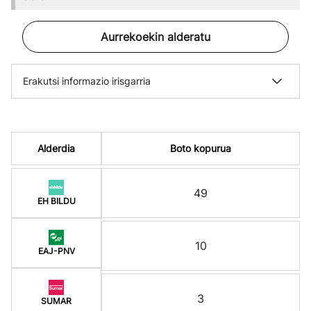
Aurrekoekin alderatu
Erakutsi informazio irisgarria
Alderdia
Boto kopurua
49
EH BILDU
10
EAJ-PNV
3
SUMAR