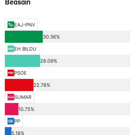
Beasain
EAJ-PNV
30.36%
EH BILDU
28.09%
PSOE
22.78%
SUMAR
10.75%
PP
5.18%