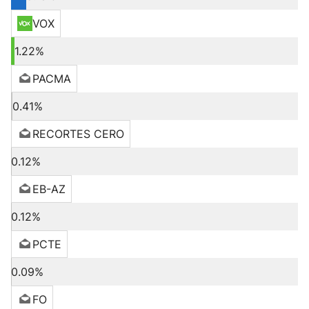
VOX
1.22%
PACMA
0.41%
RECORTES CERO
0.12%
EB-AZ
0.12%
PCTE
0.09%
FO