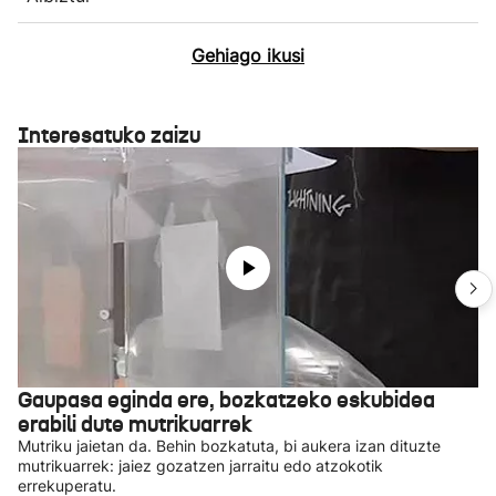
Gehiago ikusi
Interesatuko zaizu
Gaupasa eginda ere, bozkatzeko eskubidea
erabili dute mutrikuarrek
Mutriku jaietan da. Behin bozkatuta, bi aukera izan dituzte
mutrikuarrek: jaiez gozatzen jarraitu edo atzokotik
errekuperatu.