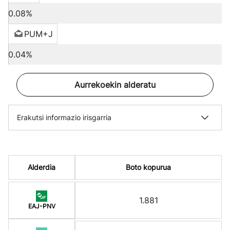
0.08%
PUM+J
0.04%
Aurrekoekin alderatu
Erakutsi informazio irisgarria
Alderdia
Boto kopurua
1.881
EAJ-PNV