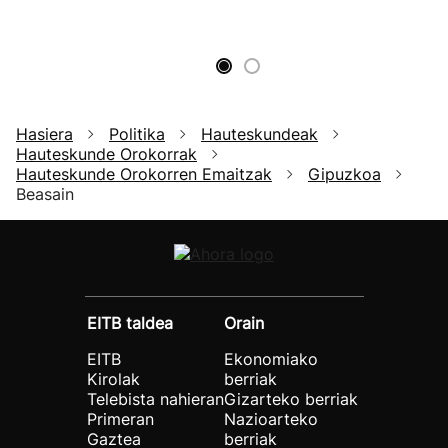
Hasiera
Politika
Hauteskundeak
Hauteskunde Orokorrak
Hauteskunde Orokorren Emaitzak
Gipuzkoa
Beasain
EITB taldea
Orain
EITB
Ekonomiako
Kirolak
berriak
Telebista nahieran
Gizarteko berriak
Primeran
Nazioarteko
Gaztea
berriak