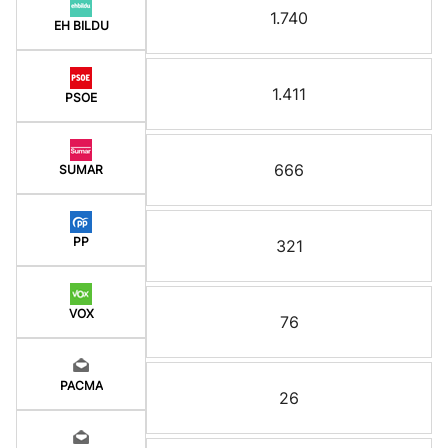
1.740
EH BILDU
1.411
PSOE
666
SUMAR
PP
321
VOX
76
PACMA
26