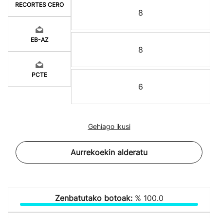
RECORTES CERO
8
EB-AZ
8
PCTE
6
Gehiago ikusi
Aurrekoekin alderatu
Zenbatutako botoak:
% 100.0