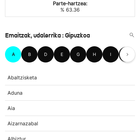
Parte-hartzea:
% 63.36
Emaitzak, udalerrika : Gipuzkoa
A
B
D
E
G
H
I
L
Abaltzisketa
Aduna
Aia
Aizarnazabal
Albiztur