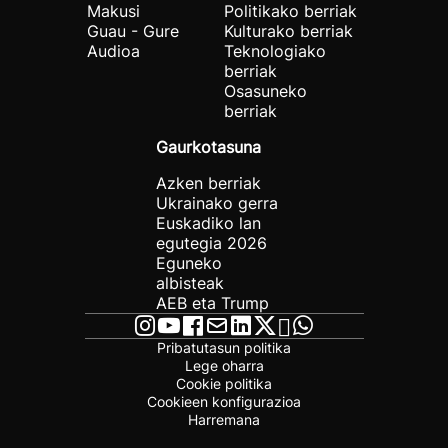
Makusi
Politikako berriak
Guau - Gure
Kulturako berriak
Audioa
Teknologiako
berriak
Osasuneko
berriak
Gaurkotasuna
Azken berriak
Ukrainako gerra
Euskadiko lan
egutegia 2026
Eguneko
albisteak
AEB eta Trump
Pribatutasun politika
Lege oharra
Cookie politika
Cookieen konfigurazioa
Harremana