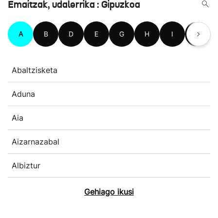
Emaitzak, udalerrika : Gipuzkoa
A
B
D
E
G
H
I
L
Abaltzisketa
Aduna
Aia
Aizarnazabal
Albiztur
Gehiago ikusi