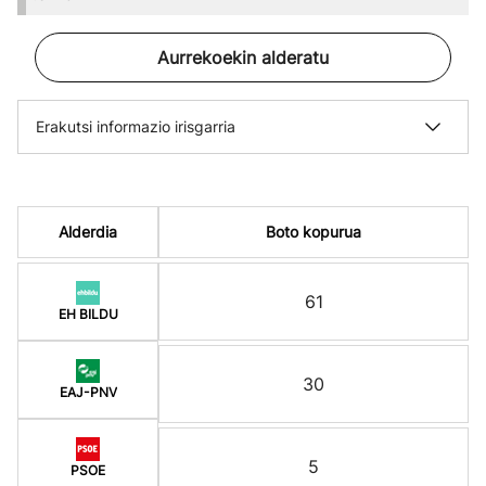
Aurrekoekin alderatu
Erakutsi informazio irisgarria
Alderdia
Boto kopurua
61
EH BILDU
30
EAJ-PNV
5
PSOE