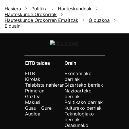
Hasiera
Politika
Hauteskundeak
Hauteskunde Orokorrak
Hauteskunde Orokorren Emaitzak
Gipuzkoa
Elduain
EITB taldea
Orain
EITB
Ekonomiako
Kirolak
berriak
Telebista nahieran
Gizarteko berriak
Primeran
Nazioarteko
Gaztea
berriak
Makusi
Politikako berriak
Guau - Gure
Kulturako berriak
Audioa
Teknologiako
berriak
Osasuneko