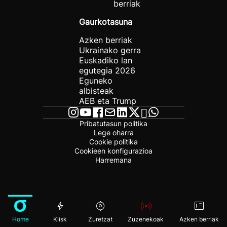
berriak
Gaurkotasuna
Azken berriak
Ukrainako gerra
Euskadiko lan
egutegia 2026
Eguneko
albisteak
AEB eta Trump
Pribatutasun politika
Lege oharra
Cookie politika
Cookieen konfigurazioa
Harremana
Home
Klisk
Zuretzat
Zuzenekoak
Azken berriak