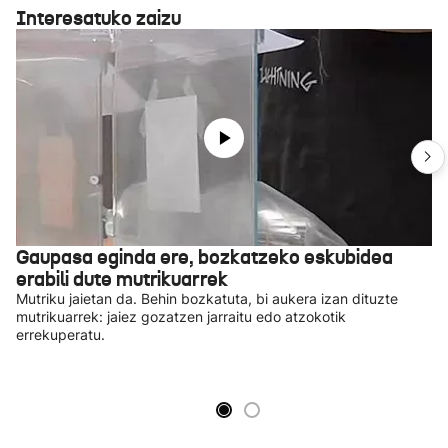
Interesatuko zaizu
Gaupasa eginda ere, bozkatzeko eskubidea
erabili dute mutrikuarrek
Mutriku jaietan da. Behin bozkatuta, bi aukera izan dituzte
mutrikuarrek: jaiez gozatzen jarraitu edo atzokotik
errekuperatu.