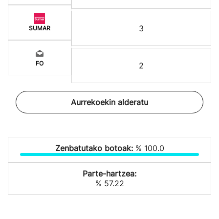
3
SUMAR
FO
2
Aurrekoekin alderatu
Zenbatutako botoak:
% 100.0
Parte-hartzea:
% 57.22