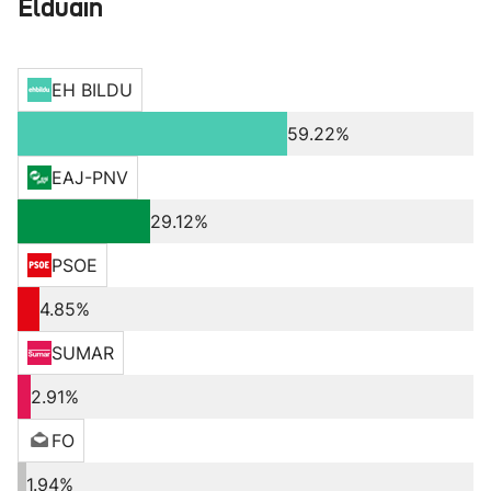
Elduain
EH BILDU
59.22%
EAJ-PNV
29.12%
PSOE
4.85%
SUMAR
2.91%
FO
1.94%